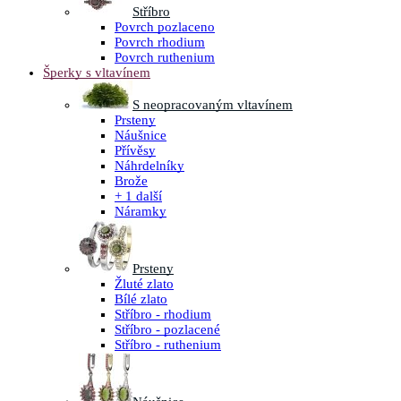
Stříbro
Povrch pozlaceno
Povrch rhodium
Povrch ruthenium
Šperky s vltavínem
S neopracovaným vltavínem
Prsteny
Náušnice
Přívěsy
Náhrdelníky
Brože
+ 1 další
Náramky
Prsteny
Žluté zlato
Bílé zlato
Stříbro - rhodium
Stříbro - pozlacené
Stříbro - ruthenium