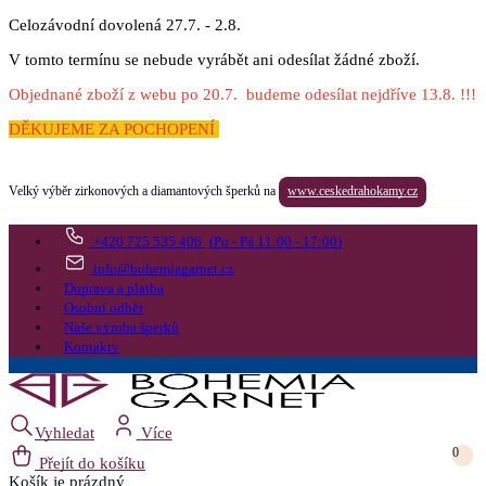
Celozávodní dovolená 27.7. - 2.8.
V tomto termínu se nebude vyrábět ani odesílat žádné zboží.
Objednané zboží z webu po 20.7. budeme odesílat nejdříve 13.8. !!!
DĚKUJEME ZA POCHOPENÍ
Velký výběr zirkonových a diamantových šperků na
www.ceskedrahokamy.cz
+420 725 535 406
(Po - Pá 11:00 - 17:00)
info@bohemiagarnet.cz
Doprava a platba
Osobní odběr
Naše výroba šperků
Kontakty
Vyhledat
Více
0
Přejít do košíku
Košík
je prázdný