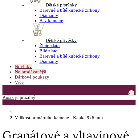
Dětské prstýnky
Barevné a bílé kubické zirkony
Diamanty
Bez kamene
Dětské přívěsky
Žluté zlato
Bílé zlato
Barevné a bílé kubické zirkony
Diamanty
Novinky
Nejprodávanější
Dárkové poukazy
Více
Přejít do košíku
0
Košík
je prázdný
Otevřít menu
Velikost primárního kamene - Kapka 9x6 mm
Granátové a vltavínové