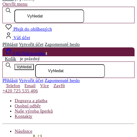
Otevřít menu
Přejít do oblíbených
Váš účet
Přihlásit
Vytvořit účet
Zapomenuté heslo
0 Kč
Přejít do košíku
0
Košík
je prázdný
Vyhledat
Přihlásit
Vytvořit účet
Zapomenuté heslo
Telefon
Email
Více
Zavřít
+420 725 535 406
Doprava a platba
Osobní odběr
Naše výroba šperků
Kontakty
Náušnice