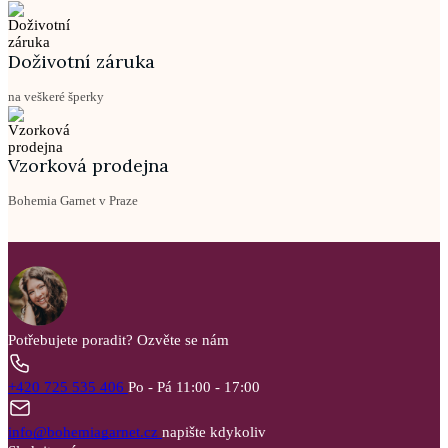
Doživotní záruka
na veškeré šperky
Vzorková prodejna
Bohemia Garnet v Praze
Potřebujete poradit?
Ozvěte se nám
+420 725 535 406
Po - Pá 11:00 - 17:00
info@bohemiagarnet.cz
napište kdykoliv