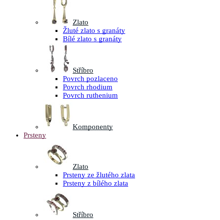
Zlato
Žluté zlato s granáty
Bílé zlato s granáty
Stříbro
Povrch pozlaceno
Povrch rhodium
Povrch ruthenium
Komponenty
Prsteny
Zlato
Prsteny ze žlutého zlata
Prsteny z bílého zlata
Stříbro