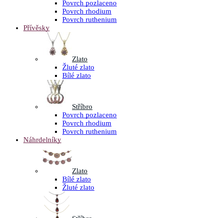
Povrch pozlaceno
Povrch rhodium
Povrch ruthenium
Přívěsky
Zlato
Žluté zlato
Bílé zlato
Stříbro
Povrch pozlaceno
Povrch rhodium
Povrch ruthenium
Náhrdelníky
Zlato
Bílé zlato
Žluté zlato