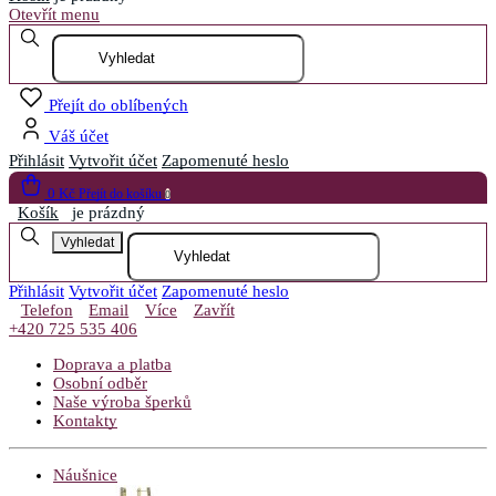
Otevřít menu
Přejít do oblíbených
Váš účet
Přihlásit
Vytvořit účet
Zapomenuté heslo
0 Kč
Přejít do košíku
0
Košík
je prázdný
Vyhledat
Přihlásit
Vytvořit účet
Zapomenuté heslo
Telefon
Email
Více
Zavřít
+420 725 535 406
Doprava a platba
Osobní odběr
Naše výroba šperků
Kontakty
Náušnice