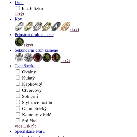
Druh
bez řetízku
skrýt
Kov
skrýt
Primární druh kamene
skrýt
Sekundární druh kamene
skrýt
Tvar šperku
Oválný
Kulatý
Kapkovitý
Čtvercový
Solitérní
Stylizace rostlin
Geometrický
Kameny v řadě
Srdíčko
více...
skrýt
Specifikace tvaru