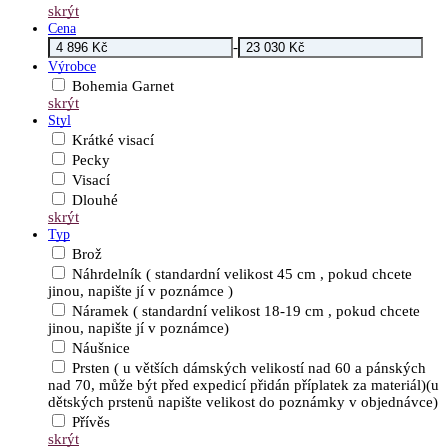
skrýt
Cena
-
Výrobce
Bohemia Garnet
skrýt
Styl
Krátké visací
Pecky
Visací
Dlouhé
skrýt
Typ
Brož
Náhrdelník ( standardní velikost 45 cm , pokud chcete
jinou, napište jí v poznámce )
Náramek ( standardní velikost 18-19 cm , pokud chcete
jinou, napište jí v poznámce)
Náušnice
Prsten ( u větších dámských velikostí nad 60 a pánských
nad 70, může být před expedicí přidán příplatek za materiál)(u
dětských prstenů napište velikost do poznámky v objednávce)
Přívěs
skrýt