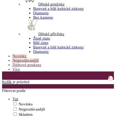
Dětské prstýnky
Barevné a bílé kubické zirkony
Diamanty
Bez kamene
Dětské přívěsky
Žluté zlato
Bílé zlato
Barevné a bílé kubické zirkony
Diamanty
Novinky
Nejprodávanější
Dárkové poukazy
Více
Přejít do košíku
0
Košík
je prázdný
Otevřít menu
Filtrovat podle
Typ
Novinka
Nejprodávanější
Skladem