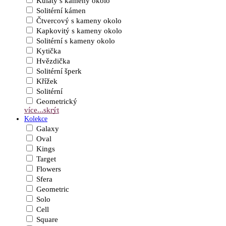
Kulatý s kameny okolo
Solitérní kámen
Čtvercový s kameny okolo
Kapkovitý s kameny okolo
Solitérní s kameny okolo
Kytička
Hvězdička
Solitérní šperk
Křížek
Solitérní
Geometrický
více...
skrýt
Kolekce
Galaxy
Oval
Kings
Target
Flowers
Sfera
Geometric
Solo
Cell
Square