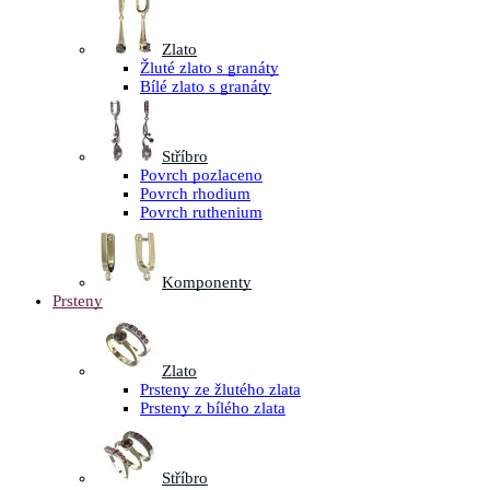
Zlato
Žluté zlato s granáty
Bílé zlato s granáty
Stříbro
Povrch pozlaceno
Povrch rhodium
Povrch ruthenium
Komponenty
Prsteny
Zlato
Prsteny ze žlutého zlata
Prsteny z bílého zlata
Stříbro