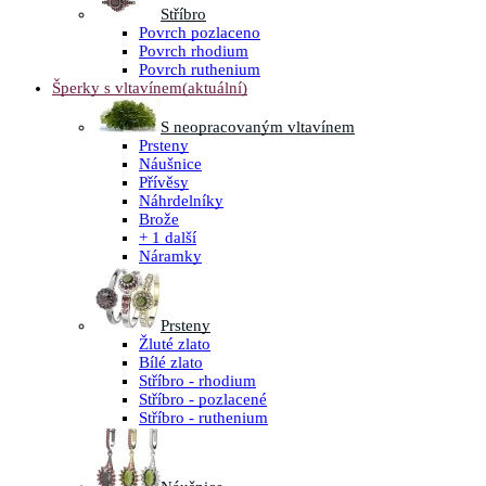
Stříbro
Povrch pozlaceno
Povrch rhodium
Povrch ruthenium
Šperky s vltavínem
(aktuální)
S neopracovaným vltavínem
Prsteny
Náušnice
Přívěsy
Náhrdelníky
Brože
+ 1 další
Náramky
Prsteny
Žluté zlato
Bílé zlato
Stříbro - rhodium
Stříbro - pozlacené
Stříbro - ruthenium