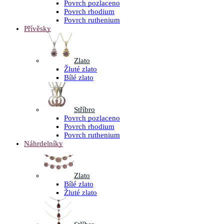
Povrch pozlaceno
Povrch rhodium
Povrch ruthenium
Přívěsky
Zlato
Žluté zlato
Bílé zlato
Stříbro
Povrch pozlaceno
Povrch rhodium
Povrch ruthenium
Náhrdelníky
Zlato
Bílé zlato
Žluté zlato