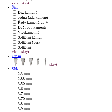
více...
skrýt
Šína
Bez kamenů
Jedna řada kamenů
Řady kamenů do V
Dvě řady kamenů
Vícekamenná
Solitérní kámen
Solitérní šperk
Solitérní
více...
skrýt
Ouško
skrýt
Šířka
2,3 mm
2,88 mm
3,50 mm
3,6 mm
3,7 mm
3,70 mm
3,8 mm
3,9 mm