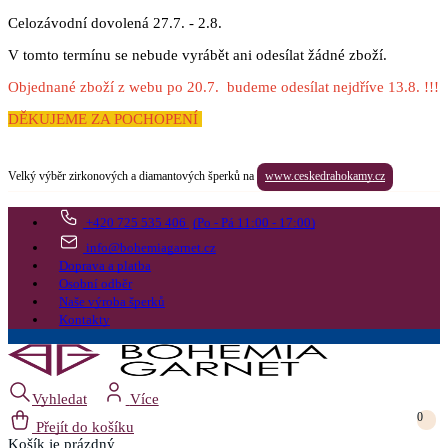
Celozávodní dovolená 27.7. - 2.8.
V tomto termínu se nebude vyrábět ani odesílat žádné zboží.
Objednané zboží z webu po 20.7. budeme odesílat nejdříve 13.8. !!!
DĚKUJEME ZA POCHOPENÍ
Velký výběr zirkonových a diamantových šperků na
www.ceskedrahokamy.cz
+420 725 535 406
(Po - Pá 11:00 - 17:00)
info@bohemiagarnet.cz
Doprava a platba
Osobní odběr
Naše výroba šperků
Kontakty
Vyhledat
Více
0
Přejít do košíku
Košík
je prázdný