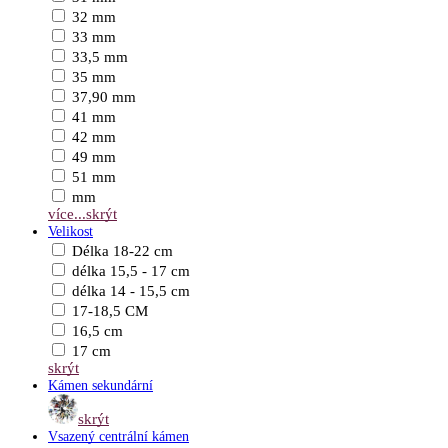
32 mm
33 mm
33,5 mm
35 mm
37,90 mm
41 mm
42 mm
49 mm
51 mm
mm
více...
skrýt
Velikost
Délka 18-22 cm
délka 15,5 - 17 cm
délka 14 - 15,5 cm
17-18,5 CM
16,5 cm
17 cm
skrýt
Kámen sekundární
skrýt
Vsazený centrální kámen