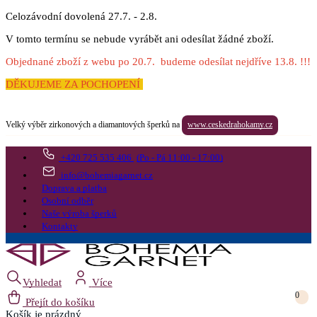
Celozávodní dovolená 27.7. - 2.8.
V tomto termínu se nebude vyrábět ani odesílat žádné zboží.
Objednané zboží z webu po 20.7. budeme odesílat nejdříve 13.8. !!!
DĚKUJEME ZA POCHOPENÍ
Velký výběr zirkonových a diamantových šperků na
www.ceskedrahokamy.cz
+420 725 535 406
(Po - Pá 11:00 - 17:00)
info@bohemiagarnet.cz
Doprava a platba
Osobní odběr
Naše výroba šperků
Kontakty
Vyhledat
Více
0
Přejít do košíku
Košík
je prázdný