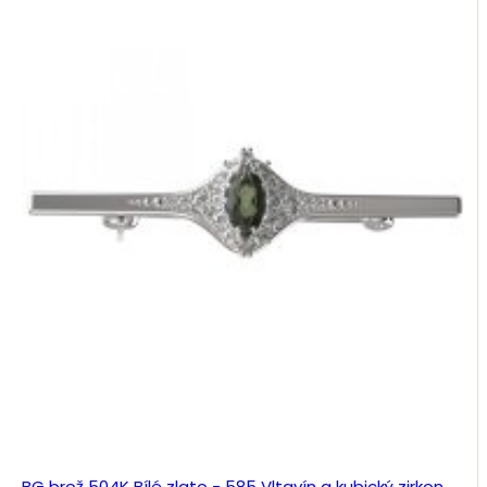
BG brož 504K Bílé zlato - 585 Vltavín a kubický zirkon