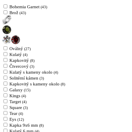
Bohemia Garnet
(43)
Brož
(43)
Oválný
(27)
Kulatý
(4)
Kapkovitý
(8)
Čtvercový
(3)
Kulatý s kameny okolo
(4)
Solitérní kámen
(3)
Kapkovitý s kameny okolo
(8)
Galaxy
(15)
Kings
(4)
Target
(4)
Square
(3)
Tear
(4)
Eys
(12)
Kapka 9x6 mm
(8)
Kulatý 6 mm
(4)