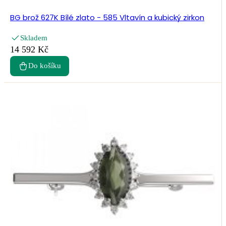
BG brož 627K Bílé zlato - 585 Vltavín a kubický zirkon
Skladem
14 592 Kč
Do košíku