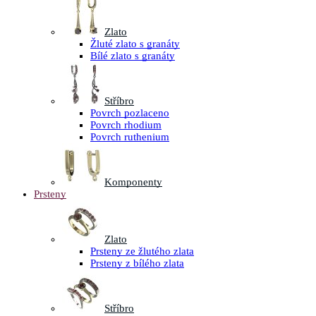
Zlato
Žluté zlato s granáty
Bílé zlato s granáty
Stříbro
Povrch pozlaceno
Povrch rhodium
Povrch ruthenium
Komponenty
Prsteny
Zlato
Prsteny ze žlutého zlata
Prsteny z bílého zlata
Stříbro