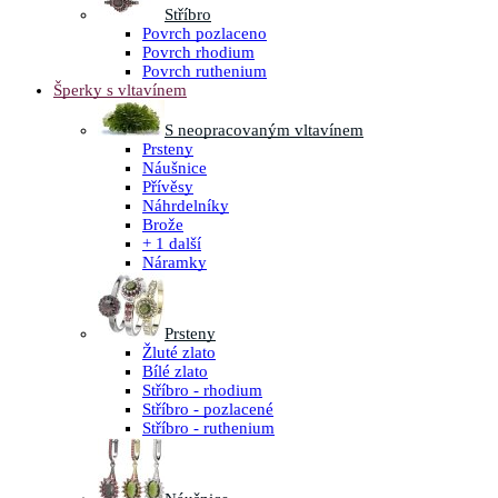
Stříbro
Povrch pozlaceno
Povrch rhodium
Povrch ruthenium
Šperky s vltavínem
S neopracovaným vltavínem
Prsteny
Náušnice
Přívěsy
Náhrdelníky
Brože
+ 1 další
Náramky
Prsteny
Žluté zlato
Bílé zlato
Stříbro - rhodium
Stříbro - pozlacené
Stříbro - ruthenium