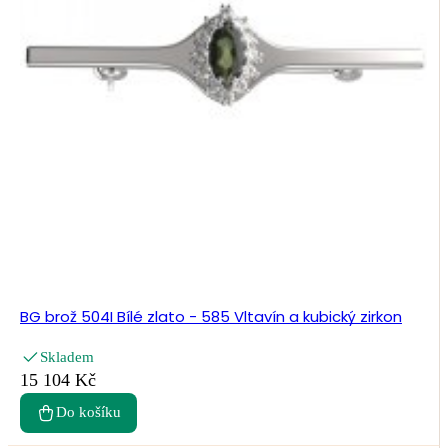
BG brož 504I Bílé zlato - 585 Vltavín a kubický zirkon
Skladem
15 104 Kč
Do košíku