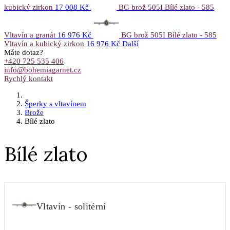
kubický zirkon
17 008 Kč
BG brož 505I Bílé zlato - 585
Vltavín a granát
16 976 Kč
BG brož 505I Bílé zlato - 585
Vltavín a kubický zirkon
16 976 Kč
Další
Máte dotaz?
+420 725 535 406
info@bohemiagarnet.cz
Rychlý kontakt
Šperky s vltavínem
Brože
Bílé zlato
Bílé zlato
Vltavín - solitérní