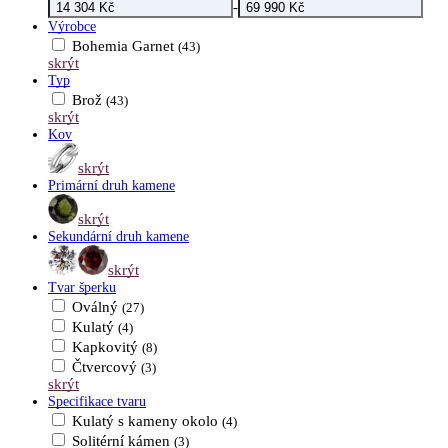
-
Výrobce
Bohemia Garnet
(43)
skrýt
Typ
Brož
(43)
skrýt
Kov
skrýt
Primární druh kamene
skrýt
Sekundární druh kamene
skrýt
Tvar šperku
Oválný
(27)
Kulatý
(4)
Kapkovitý
(8)
Čtvercový
(3)
skrýt
Specifikace tvaru
Kulatý s kameny okolo
(4)
Solitérní kámen
(3)