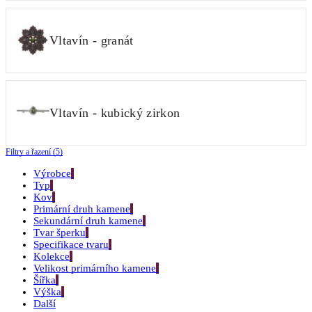
Vltavín - granát
Vltavín - kubický zirkon
Filtry a řazení (5)
Výrobce
Typ
Kov
Primární druh kamene
Sekundární druh kamene
Tvar šperku
Specifikace tvaru
Kolekce
Velikost primárního kamene
Šířka
Výška
Další