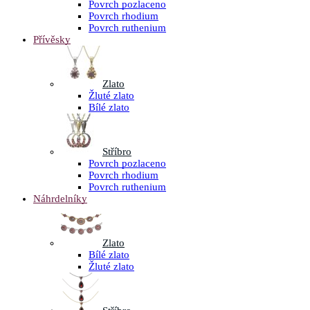
Povrch pozlaceno
Povrch rhodium
Povrch ruthenium
Přívěsky
Zlato
Žluté zlato
Bílé zlato
Stříbro
Povrch pozlaceno
Povrch rhodium
Povrch ruthenium
Náhrdelníky
Zlato
Bílé zlato
Žluté zlato