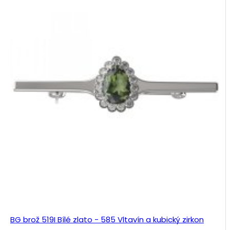
BG brož 519I Bílé zlato - 585 Vltavín a kubický zirkon