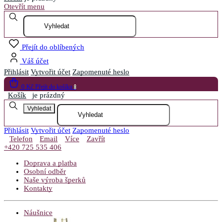
Otevřít menu
Přejít do oblíbených
Váš účet
Přihlásit
Vytvořit účet
Zapomenuté heslo
0 Kč
Přejít do košíku
0
Košík
je prázdný
Vyhledat
Přihlásit
Vytvořit účet
Zapomenuté heslo
Telefon
Email
Více
Zavřít
+420 725 535 406
Doprava a platba
Osobní odběr
Naše výroba šperků
Kontakty
Náušnice