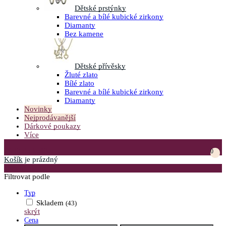
Dětské prstýnky
Barevné a bílé kubické zirkony
Diamanty
Bez kamene
Dětské přívěsky
Žluté zlato
Bílé zlato
Barevné a bílé kubické zirkony
Diamanty
Novinky
Nejprodávanější
Dárkové poukazy
Více
Přejít do košíku
0
Košík
je prázdný
Otevřít menu
Filtrovat podle
Typ
Skladem
(43)
skrýt
Cena