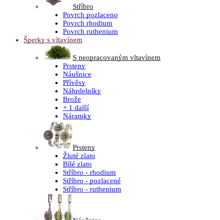
Stříbro
Povrch pozlaceno
Povrch rhodium
Povrch ruthenium
Šperky s vltavínem
S neopracovaným vltavínem
Prsteny
Náušnice
Přívěsy
Náhrdelníky
Brože
+ 1 další
Náramky
Prsteny
Žluté zlato
Bílé zlato
Stříbro - rhodium
Stříbro - pozlacené
Stříbro - ruthenium