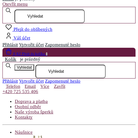
Otevřít menu
Přejít do oblíbených
Váš účet
Přihlásit
Vytvořit účet
Zapomenuté heslo
0 Kč
Přejít do košíku
0
Košík
je prázdný
Vyhledat
Přihlásit
Vytvořit účet
Zapomenuté heslo
Telefon
Email
Více
Zavřít
+420 725 535 406
Doprava a platba
Osobní odběr
Naše výroba šperků
Kontakty
Náušnice