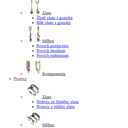
Zlato
Žluté zlato s granáty
Bílé zlato s granáty
Stříbro
Povrch pozlaceno
Povrch rhodium
Povrch ruthenium
Komponenty
Prsteny
Zlato
Prsteny ze žlutého zlata
Prsteny z bílého zlata
Stříbro