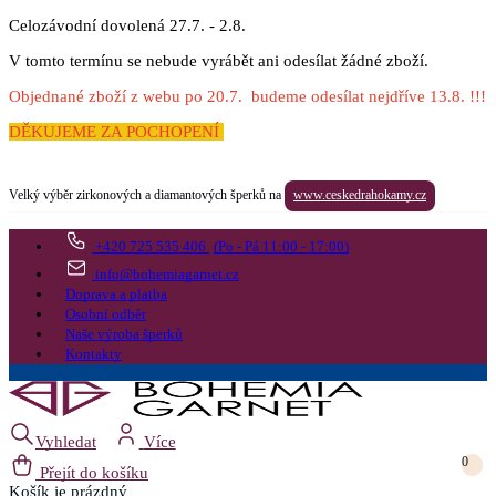
Celozávodní dovolená 27.7. - 2.8.
V tomto termínu se nebude vyrábět ani odesílat žádné zboží.
Objednané zboží z webu po 20.7. budeme odesílat nejdříve 13.8. !!!
DĚKUJEME ZA POCHOPENÍ
Velký výběr zirkonových a diamantových šperků na
www.ceskedrahokamy.cz
+420 725 535 406
(Po - Pá 11:00 - 17:00)
info@bohemiagarnet.cz
Doprava a platba
Osobní odběr
Naše výroba šperků
Kontakty
Vyhledat
Více
0
Přejít do košíku
Košík
je prázdný