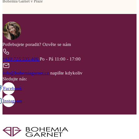
Bohemia Garnet v Praze
Potřebujete poradit?
Ozvěte se nám
+420 725 535 406
Po - Pá 11:00 - 17:00
info@bohemiagarnet.cz
napište kdykoliv
Sledujte nás:
Facebook
Instagram