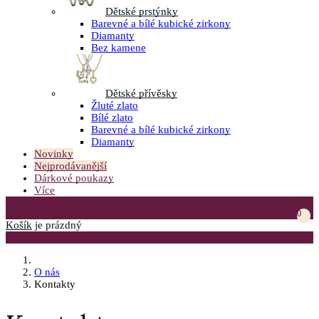
Dětské prstýnky
Barevné a bílé kubické zirkony
Diamanty
Bez kamene
Dětské přívěsky
Žluté zlato
Bílé zlato
Barevné a bílé kubické zirkony
Diamanty
Novinky
Nejprodávanější
Dárkové poukazy
Více
Přejít do košíku
0
Košík
je prázdný
Otevřít menu
O nás
Kontakty