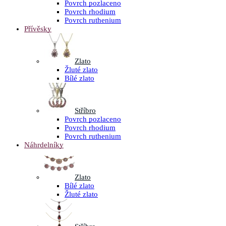
Povrch pozlaceno
Povrch rhodium
Povrch ruthenium
Přívěsky
Zlato
Žluté zlato
Bílé zlato
Stříbro
Povrch pozlaceno
Povrch rhodium
Povrch ruthenium
Náhrdelníky
Zlato
Bílé zlato
Žluté zlato