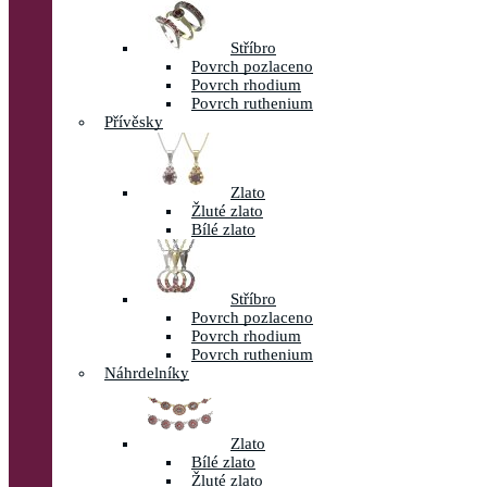
Stříbro
Povrch pozlaceno
Povrch rhodium
Povrch ruthenium
Přívěsky
Zlato
Žluté zlato
Bílé zlato
Stříbro
Povrch pozlaceno
Povrch rhodium
Povrch ruthenium
Náhrdelníky
Zlato
Bílé zlato
Žluté zlato