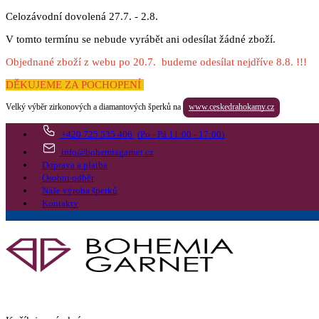
Celozávodní dovolená 27.7. - 2.8.
V tomto termínu se nebude vyrábět ani odesílat žádné zboží.
Objednané zboží z webu po 20.7. budeme odesílat nejdříve 8.8. !!!
DĚKUJEME ZA POCHOPENÍ
Velký výběr zirkonových a diamantových šperků na
www.ceskedrahokamy.cz
+420 725 535 406
(Po - Pá 11:00 - 17:00)
info@bohemiagarnet.cz
Doprava a platba
Osobní odběr
Naše výroba šperků
Kontakty
Vyhledat
Více
Přejít do košíku