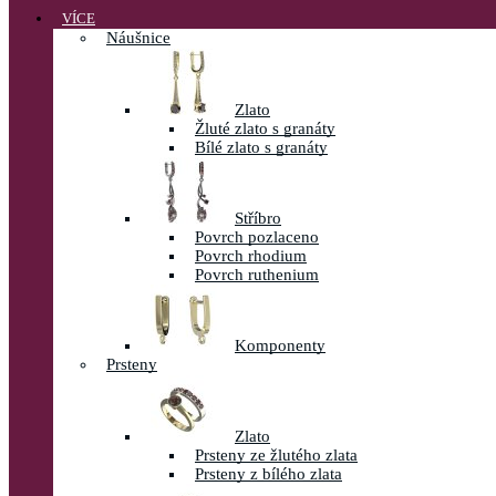
VÍCE
Náušnice
Zlato
Žluté zlato s granáty
Bílé zlato s granáty
Stříbro
Povrch pozlaceno
Povrch rhodium
Povrch ruthenium
Komponenty
Prsteny
Zlato
Prsteny ze žlutého zlata
Prsteny z bílého zlata