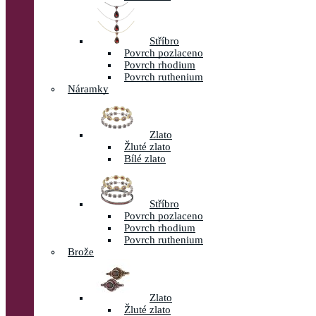
Stříbro
Povrch pozlaceno
Povrch rhodium
Povrch ruthenium
Náramky
Zlato
Žluté zlato
Bílé zlato
Stříbro
Povrch pozlaceno
Povrch rhodium
Povrch ruthenium
Brože
Zlato
Žluté zlato