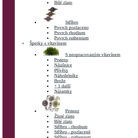
Bílé zlato
Stříbro
Povrch pozlaceno
Povrch rhodium
Povrch ruthenium
Šperky s vltavínem
S neopracovaným vltavínem
Prsteny
Náušnice
Přívěsy
Náhrdelníky
Brože
+ 1 další
Náramky
Prsteny
Žluté zlato
Bílé zlato
Stříbro - rhodium
Stříbro - pozlacené
Stříbro - ruthenium