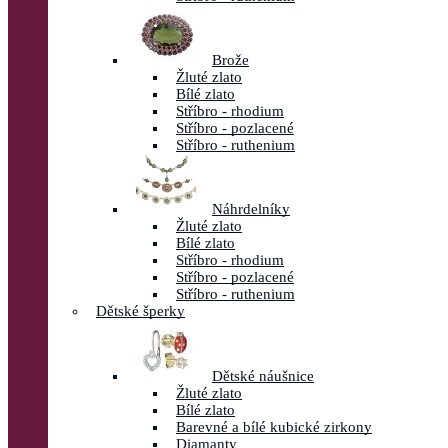
Brože
Žluté zlato
Bílé zlato
Stříbro - rhodium
Stříbro - pozlacené
Stříbro - ruthenium
Náhrdelníky
Žluté zlato
Bílé zlato
Stříbro - rhodium
Stříbro - pozlacené
Stříbro - ruthenium
Dětské šperky
Dětské náušnice
Žluté zlato
Bílé zlato
Barevné a bílé kubické zirkony
Diamanty