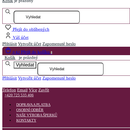
Košík
je prázdný
Otevřít menu
Přejít do oblíbených
Váš účet
Přihlásit
Vytvořit účet
Zapomenuté heslo
Přejít do košíku
0 Kč
0
Košík
je prázdný
Vyhledat
Přihlásit
Vytvořit účet
Zapomenuté heslo
Telefon
Email
Více
Zavřít
+420 725 535 406
DOPRAVA A PLATBA
OSOBNÍ ODBĚR
NAŠE VÝROBA ŠPERKŮ
KONTAKTY