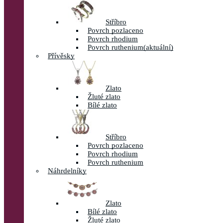
Stříbro
Povrch pozlaceno
Povrch rhodium
Povrch ruthenium
(aktuální)
Přívěsky
Zlato
Žluté zlato
Bílé zlato
Stříbro
Povrch pozlaceno
Povrch rhodium
Povrch ruthenium
Náhrdelníky
Zlato
Bílé zlato
Žluté zlato