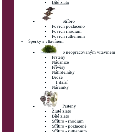
Bílé zlato
Stříbro
Povrch pozlaceno
Povrch rhodium
Povrch ruthenium
Šperky s vltavínem
S neopracovaným vltavínem
Prsteny
Náušnice
Přívěsy
Náhrdelníky
Brože
+ 1 další
Náramky
Prsteny
Žluté zlato
Bílé zlato
Stříbro - rhodium
Stříbro - pozlacené
Stříbro - ruthenium