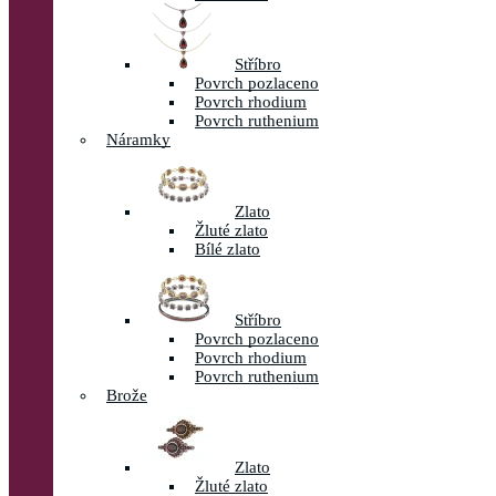
Stříbro
Povrch pozlaceno
Povrch rhodium
Povrch ruthenium
Náramky
Zlato
Žluté zlato
Bílé zlato
Stříbro
Povrch pozlaceno
Povrch rhodium
Povrch ruthenium
Brože
Zlato
Žluté zlato