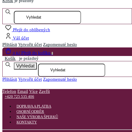
Košík
je prázdný
Otevřít menu
Přejít do oblíbených
Váš účet
Přihlásit
Vytvořit účet
Zapomenuté heslo
Přejít do košíku
0 Kč
0
Košík
je prázdný
Vyhledat
Přihlásit
Vytvořit účet
Zapomenuté heslo
Telefon
Email
Více
Zavřít
+420 725 535 406
DOPRAVA A PLATBA
OSOBNÍ ODBĚR
NAŠE VÝROBA ŠPERKŮ
KONTAKTY