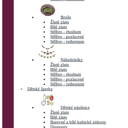
Brože
Žluté zlato
Bílé zlato
Stříbro - rhodium
Stříbro - pozlacené
Stříbro - ruthenium
Náhrdelníky
Žluté zlato
Bílé zlato
Stříbro - rhodium
Stříbro - pozlacené
Stříbro - ruthenium
Dětské šperky
Dětské náušnice
Žluté zlato
Bílé zlato
Barevné a bílé kubické zirkony
Diamanty