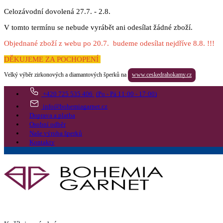
Celozávodní dovolená 27.7. - 2.8.
V tomto termínu se nebude vyrábět ani odesílat žádné zboží.
Objednané zboží z webu po 20.7. budeme odesílat nejdříve 8.8. !!!
DĚKUJEME ZA POCHOPENÍ
Velký výběr zirkonových a diamantových šperků na
www.ceskedrahokamy.cz
+420 725 535 406
(Po - Pá 11:00 - 17:00)
info@bohemiagarnet.cz
Doprava a platba
Osobní odběr
Naše výroba šperků
Kontakty
Vyhledat
Více
Přejít do košíku