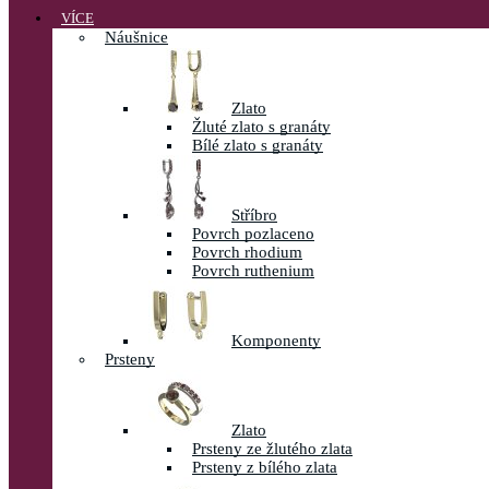
VÍCE
Náušnice
Zlato
Žluté zlato s granáty
Bílé zlato s granáty
Stříbro
Povrch pozlaceno
Povrch rhodium
Povrch ruthenium
Komponenty
Prsteny
Zlato
Prsteny ze žlutého zlata
Prsteny z bílého zlata