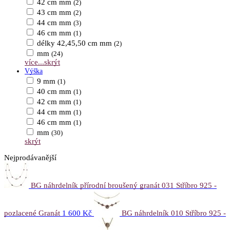
42 cm mm
(2)
43 cm mm
(2)
44 cm mm
(3)
46 cm mm
(1)
délky 42,45,50 cm mm
(2)
mm
(24)
více...
skrýt
Výška
9 mm
(1)
40 cm mm
(1)
42 cm mm
(1)
44 cm mm
(1)
46 cm mm
(1)
mm
(30)
skrýt
Nejprodávanější
BG náhrdelník přírodní broušený granát 031 Stříbro 925 -
pozlacené Granát
1 600 Kč
BG náhrdelník 010 Stříbro 925 -