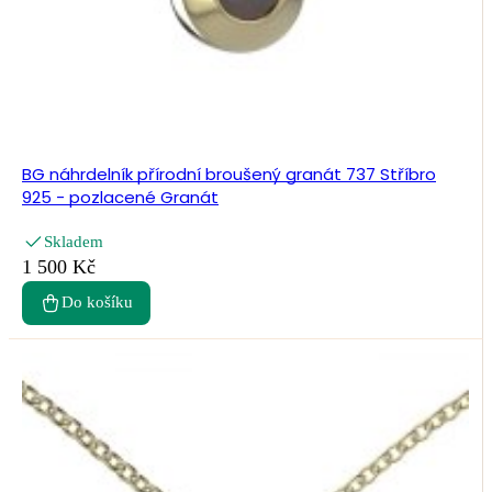
BG náhrdelník přírodní broušený granát 737 Stříbro
925 - pozlacené Granát
Skladem
1 500 Kč
Do košíku