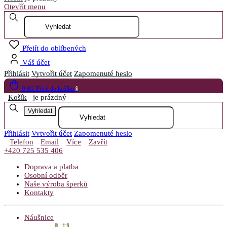
Otevřít menu
Přejít do oblíbených
Váš účet
Přihlásit
Vytvořit účet
Zapomenuté heslo
0 Kč
Přejít do košíku
0
Košík
je prázdný
Vyhledat
Přihlásit
Vytvořit účet
Zapomenuté heslo
Telefon
Email
Více
Zavřít
+420 725 535 406
Doprava a platba
Osobní odběr
Naše výroba šperků
Kontakty
Náušnice