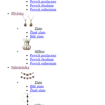
Povrch pozlaceno
Povrch rhodium
Povrch ruthenium
Přívěsky
Zlato
Žluté zlato
Bílé zlato
Stříbro
Povrch pozlaceno
Povrch rhodium
Povrch ruthenium
Náhrdelníky
Zlato
Bílé zlato
Žluté zlato