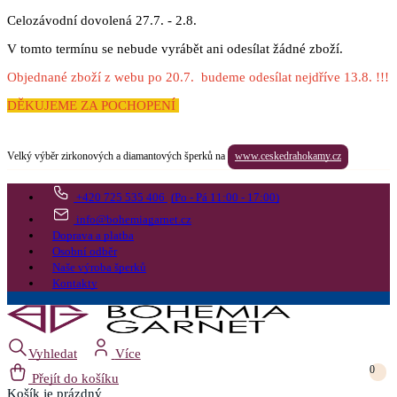
Celozávodní dovolená 27.7. - 2.8.
V tomto termínu se nebude vyrábět ani odesílat žádné zboží.
Objednané zboží z webu po 20.7. budeme odesílat nejdříve 13.8. !!!
DĚKUJEME ZA POCHOPENÍ
Velký výběr zirkonových a diamantových šperků na
www.ceskedrahokamy.cz
+420 725 535 406
(Po - Pá 11:00 - 17:00)
info@bohemiagarnet.cz
Doprava a platba
Osobní odběr
Naše výroba šperků
Kontakty
Vyhledat
Více
0
Přejít do košíku
Košík
je prázdný