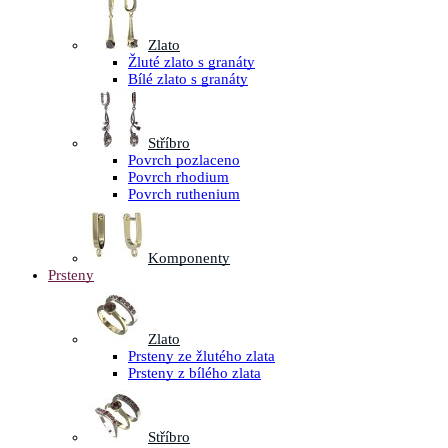
Zlato
Žluté zlato s granáty
Bílé zlato s granáty
Stříbro
Povrch pozlaceno
Povrch rhodium
Povrch ruthenium
Komponenty
Prsteny
Zlato
Prsteny ze žlutého zlata
Prsteny z bílého zlata
Stříbro