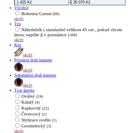
-
Výrobce
Bohemia Garnet
(68)
skrýt
Typ
Náhrdelník ( standardní velikost 45 cm , pokud chcete
jinou, napište jí v poznámce )
(68)
skrýt
Kov
skrýt
Primární druh kamene
skrýt
Sekundární druh kamene
skrýt
Tvar šperku
Oválný
(24)
Kulatý
(4)
Kapkovitý
(22)
Čtvercový
(1)
Stylizace rostlin
(1)
Geometrický
(3)
skrýt