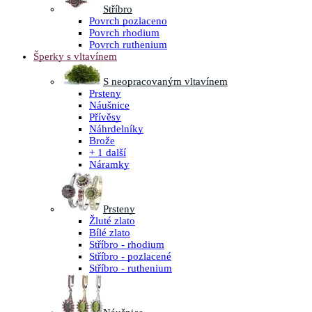
Stříbro
Povrch pozlaceno
Povrch rhodium
Povrch ruthenium
Šperky s vltavínem
S neopracovaným vltavínem
Prsteny
Náušnice
Přívěsy
Náhrdelníky
Brože
+ 1 další
Náramky
Prsteny
Žluté zlato
Bílé zlato
Stříbro - rhodium
Stříbro - pozlacené
Stříbro - ruthenium