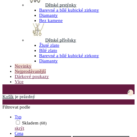
Dětské prstýnky
Barevné a bílé kubické zirkony
Diamanty
Bez kamene
Dětské přívěsky
Žluté zlato
Bílé zlato
Barevné a bílé kubické zirkony
Diamanty
Novinky
Nejprodávanější
Dárkové poukazy
Více
Přejít do košíku
0
Košík
je prázdný
Otevřít menu
Filtrovat podle
Typ
Skladem
(68)
skrýt
Cena