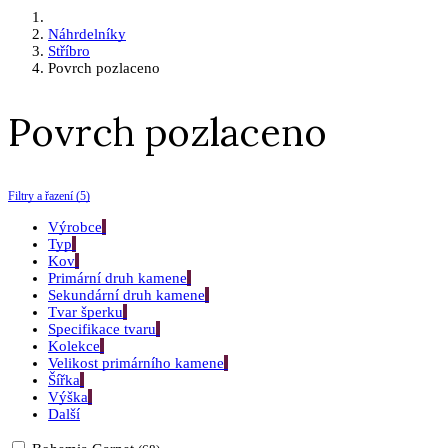
Náhrdelníky
Stříbro
Povrch pozlaceno
Povrch pozlaceno
Filtry a řazení (5)
Výrobce
Typ
Kov
Primární druh kamene
Sekundární druh kamene
Tvar šperku
Specifikace tvaru
Kolekce
Velikost primárního kamene
Šířka
Výška
Další