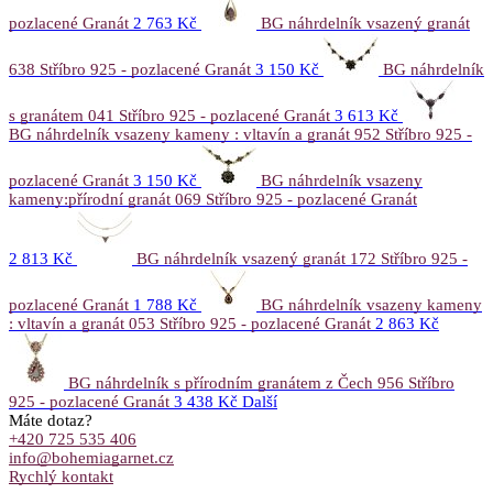
pozlacené Granát
2 763 Kč
BG náhrdelník vsazený granát
638 Stříbro 925 - pozlacené Granát
3 150 Kč
BG náhrdelník
s granátem 041 Stříbro 925 - pozlacené Granát
3 613 Kč
BG náhrdelník vsazeny kameny : vltavín a granát 952 Stříbro 925 -
pozlacené Granát
3 150 Kč
BG náhrdelník vsazeny
kameny:přírodní granát 069 Stříbro 925 - pozlacené Granát
2 813 Kč
BG náhrdelník vsazený granát 172 Stříbro 925 -
pozlacené Granát
1 788 Kč
BG náhrdelník vsazeny kameny
: vltavín a granát 053 Stříbro 925 - pozlacené Granát
2 863 Kč
BG náhrdelník s přírodním granátem z Čech 956 Stříbro
925 - pozlacené Granát
3 438 Kč
Další
Máte dotaz?
+420 725 535 406
info@bohemiagarnet.cz
Rychlý kontakt