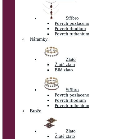
Stříbro
Povrch pozlaceno
Povrch rhodium
Povrch ruthenium
Náramky
Zlato
Žluté zlato
Bílé zlato
Stříbro
Povrch pozlaceno
Povrch rhodium
Povrch ruthenium
Brože
Zlato
Žluté zlato