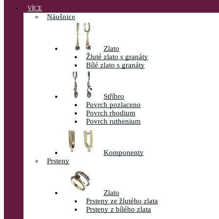
VÍCE
Náušnice
Zlato
Žluté zlato s granáty
Bílé zlato s granáty
Stříbro
Povrch pozlaceno
Povrch rhodium
Povrch ruthenium
Komponenty
Prsteny
Zlato
Prsteny ze žlutého zlata
Prsteny z bílého zlata