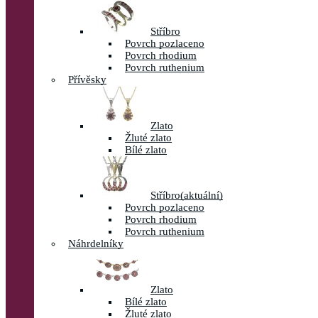
Stříbro
Povrch pozlaceno
Povrch rhodium
Povrch ruthenium
Přívěsky
Zlato
Žluté zlato
Bílé zlato
Stříbro
(aktuální)
Povrch pozlaceno
Povrch rhodium
Povrch ruthenium
Náhrdelníky
Zlato
Bílé zlato
Žluté zlato