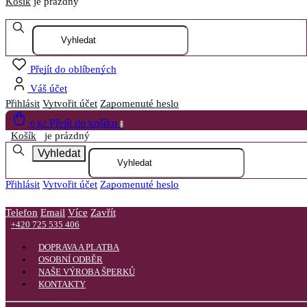
Košík
je prázdný
Otevřít menu
Přejít do oblíbených
Váš účet
Přihlásit
Vytvořit účet
Zapomenuté heslo
Přejít do košíku
0 Kč
0
Košík
je prázdný
Vyhledat
Přihlásit
Vytvořit účet
Zapomenuté heslo
Telefon
Email
Více
Zavřít
+420 725 535 406
DOPRAVA A PLATBA
OSOBNÍ ODBĚR
NAŠE VÝROBA ŠPERKŮ
KONTAKTY