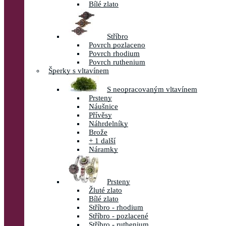
Bílé zlato
Stříbro
Povrch pozlaceno
Povrch rhodium
Povrch ruthenium
Šperky s vltavínem
S neopracovaným vltavínem
Prsteny
Náušnice
Přívěsy
Náhrdelníky
Brože
+ 1 další
Náramky
Prsteny
Žluté zlato
Bílé zlato
Stříbro - rhodium
Stříbro - pozlacené
Stříbro - ruthenium