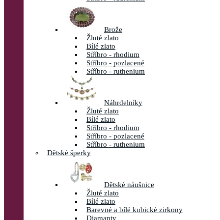
Brože
Žluté zlato
Bílé zlato
Stříbro - rhodium
Stříbro - pozlacené
Stříbro - ruthenium
Náhrdelníky
Žluté zlato
Bílé zlato
Stříbro - rhodium
Stříbro - pozlacené
Stříbro - ruthenium
Dětské šperky
Dětské náušnice
Žluté zlato
Bílé zlato
Barevné a bílé kubické zirkony
Diamanty