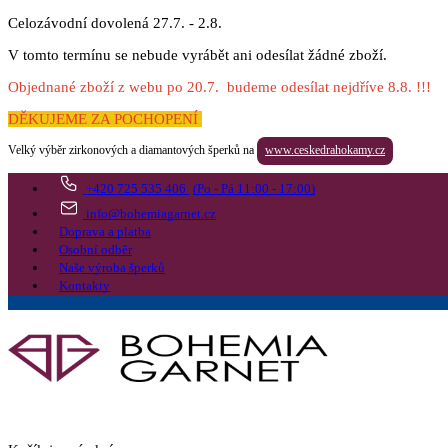
Celozávodní dovolená 27.7. - 2.8.
V tomto termínu se nebude vyrábět ani odesílat žádné zboží.
Objednané zboží z webu po 20.7. budeme odesílat nejdříve 8.8. !!!
DĚKUJEME ZA POCHOPENÍ
Velký výběr zirkonových a diamantových šperků na
www.ceskedrahokamy.cz
+420 725 535 406
(Po - Pá 11:00 - 17:00)
info@bohemiagarnet.cz
Doprava a platba
Osobní odběr
Naše výroba šperků
Kontakty
Vyhledat
Více
Přejít do košíku