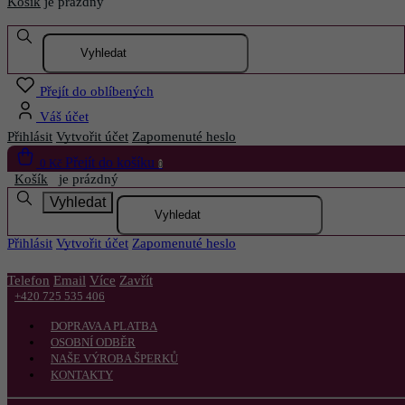
Košík
je prázdný
Otevřít menu
Přejít do oblíbených
Váš účet
Přihlásit
Vytvořit účet
Zapomenuté heslo
Přejít do košíku
0 Kč
0
Košík
je prázdný
Vyhledat
Přihlásit
Vytvořit účet
Zapomenuté heslo
Telefon
Email
Více
Zavřít
+420 725 535 406
DOPRAVA A PLATBA
OSOBNÍ ODBĚR
NAŠE VÝROBA ŠPERKŮ
KONTAKTY