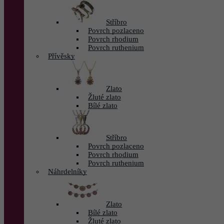
Stříbro
Povrch pozlaceno
Povrch rhodium
Povrch ruthenium
Přívěsky
Zlato
Žluté zlato
Bílé zlato
Stříbro
Povrch pozlaceno
Povrch rhodium
Povrch ruthenium
Náhrdelníky
Zlato
Bílé zlato
Žluté zlato