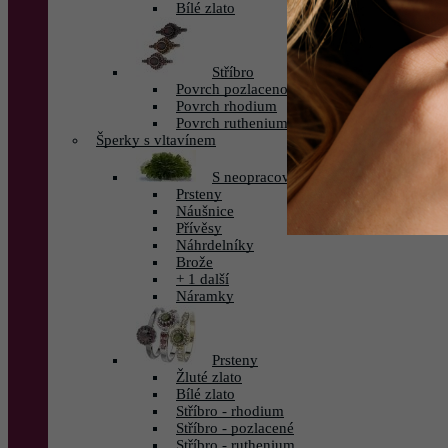
Bílé zlato
Stříbro
Povrch pozlaceno
Povrch rhodium
Povrch ruthenium
Šperky s vltavínem
S neopracovaným vltavínem
Prsteny
Náušnice
Přívěsy
Náhrdelníky
Brože
+ 1 další
Náramky
Prsteny
Žluté zlato
Bílé zlato
Stříbro - rhodium
Stříbro - pozlacené
Stříbro - ruthenium