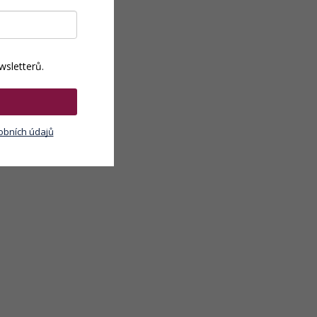
wsletterů.
obních údajů