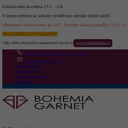
Celozávodní dovolená 27.7. - 2.8.
V tomto termínu se nebude vyrábět ani odesílat žádné zboží.
Objednané zboží z webu po 20.7. budeme odesílat nejdříve 13.8. !!!
DĚKUJEME ZA POCHOPENÍ
Velký výběr zirkonových a diamantových šperků na
www.ceskedrahokamy.cz
+420 725 535 406
(Po - Pá 11:00 - 17:00)
info@bohemiagarnet.cz
Doprava a platba
Osobní odběr
Naše výroba šperků
Kontakty
Vyhledat
Více
Přejít do košíku