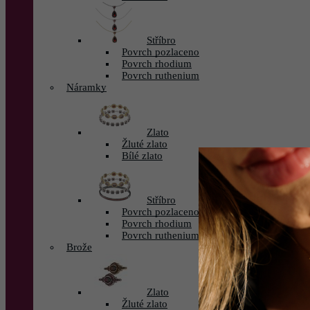
Stříbro
Povrch pozlaceno
Povrch rhodium
Povrch ruthenium
Náramky
Zlato
Žluté zlato
Bílé zlato
Stříbro
Povrch pozlaceno
Povrch rhodium
Povrch ruthenium
Brože
Zlato
Žluté zlato