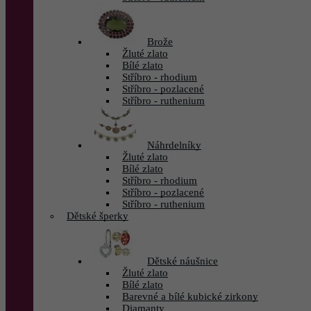
Brože
Žluté zlato
Bílé zlato
Stříbro - rhodium
Stříbro - pozlacené
Stříbro - ruthenium
Náhrdelníky
Žluté zlato
Bílé zlato
Stříbro - rhodium
Stříbro - pozlacené
Stříbro - ruthenium
Dětské šperky
Dětské náušnice
Žluté zlato
Bílé zlato
Barevné a bílé kubické zirkony
Diamanty