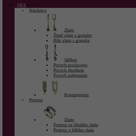
VÍCE
Náušnice
Zlato
Žluté zlato s granáty
Bílé zlato s granáty
Stříbro
Povrch pozlaceno
Povrch rhodium
Povrch ruthenium
Komponenty
Prsteny
Zlato
Prsteny ze žlutého zlata
Prsteny z bílého zlata