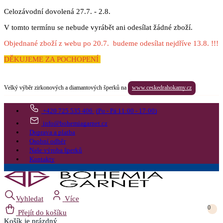
Celozávodní dovolená 27.7. - 2.8.
V tomto termínu se nebude vyrábět ani odesílat žádné zboží.
Objednané zboží z webu po 20.7. budeme odesílat nejdříve 13.8. !!!
DĚKUJEME ZA POCHOPENÍ
Velký výběr zirkonových a diamantových šperků na
www.ceskedrahokamy.cz
+420 725 535 406
(Po - Pá 11:00 - 17:00)
info@bohemiagarnet.cz
Doprava a platba
Osobní odběr
Naše výroba šperků
Kontakty
Vyhledat
Více
0
Přejít do košíku
Košík
je prázdný