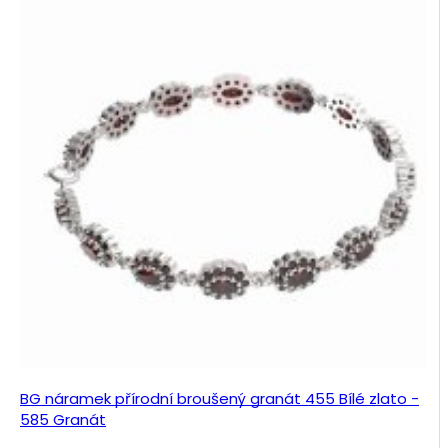
BG náramek přírodní broušený granát 455 Bílé zlato -
585 Granát