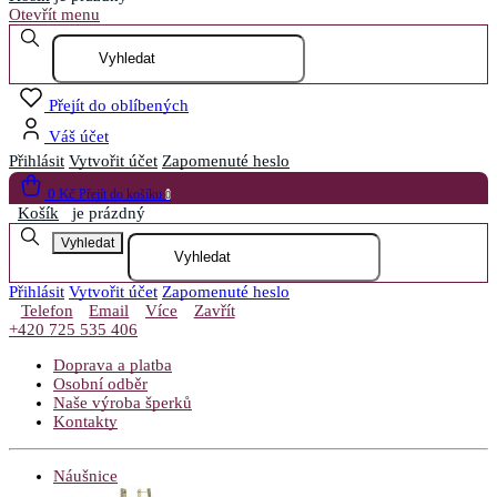
Otevřít menu
Přejít do oblíbených
Váš účet
Přihlásit
Vytvořit účet
Zapomenuté heslo
0 Kč
Přejít do košíku
0
Košík
je prázdný
Vyhledat
Přihlásit
Vytvořit účet
Zapomenuté heslo
Telefon
Email
Více
Zavřít
+420 725 535 406
Doprava a platba
Osobní odběr
Naše výroba šperků
Kontakty
Náušnice