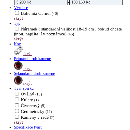
-
Výrobce
Bohemia Garnet
(46)
skrýt
Typ
Náramek ( standardní velikost 18-19 cm , pokud chcete
jinou, napište jí v poznámce)
(46)
skrýt
Kov
skrýt
Primární druh kamene
skrýt
Sekundární druh kamene
skrýt
Tvar šperku
Oválný
(13)
Kulatý
(1)
Čtvercový
(5)
Geometrický
(11)
Kameny v řadě
(7)
skrýt
Specifikace tvaru