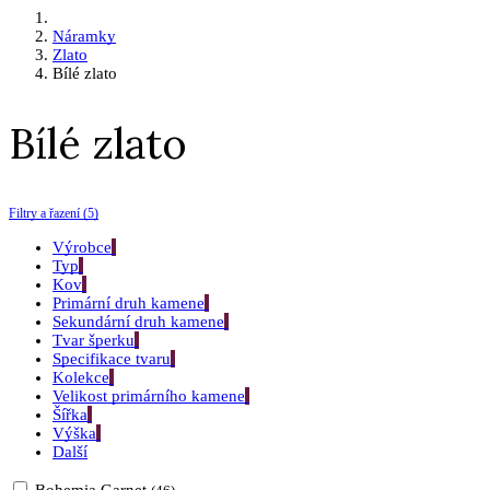
Náramky
Zlato
Bílé zlato
Bílé zlato
Filtry a řazení (5)
Výrobce
Typ
Kov
Primární druh kamene
Sekundární druh kamene
Tvar šperku
Specifikace tvaru
Kolekce
Velikost primárního kamene
Šířka
Výška
Další