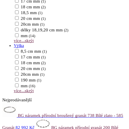
17 cm mm
(1)
18 cm mm
(2)
18,5 mm
(1)
20 cm mm
(1)
20cm mm
(1)
délky 18,19,20 cm mm
(2)
mm
(14)
více...
skrýt
Výška
8,5 cm mm
(1)
17 cm mm
(1)
18 cm mm
(2)
20 cm mm
(1)
20cm mm
(1)
190 mm
(1)
mm
(16)
více...
skrýt
Nejprodávanější
BG náramek přírodní broušený granát 738 Bílé zlato - 585
Granát
82 992 Kč
BG náramek přírodní granát 200 Bílé