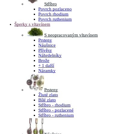
Stříbro
Povrch pozlaceno
Povrch rhodium
Povrch ruthenium
Šperky s vltavínem
S neopracovaným vltavínem
Prsteny
Náušnice
Přívěsy
Náhrdelníky
Brože
+ 1 další
Náramky
Prsteny
Žluté zlato
Bílé zlato
Stříbro - rhodium
Stříbro - pozlacené
Stříbro - ruthenium