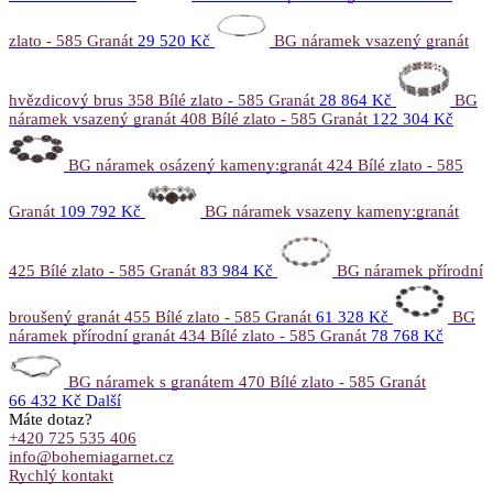
zlato - 585 Granát
29 520 Kč
BG náramek vsazený granát
hvězdicový brus 358 Bílé zlato - 585 Granát
28 864 Kč
BG
náramek vsazený granát 408 Bílé zlato - 585 Granát
122 304 Kč
BG náramek osázený kameny:granát 424 Bílé zlato - 585
Granát
109 792 Kč
BG náramek vsazeny kameny:granát
425 Bílé zlato - 585 Granát
83 984 Kč
BG náramek přírodní
broušený granát 455 Bílé zlato - 585 Granát
61 328 Kč
BG
náramek přírodní granát 434 Bílé zlato - 585 Granát
78 768 Kč
BG náramek s granátem 470 Bílé zlato - 585 Granát
66 432 Kč
Další
Máte dotaz?
+420 725 535 406
info@bohemiagarnet.cz
Rychlý kontakt