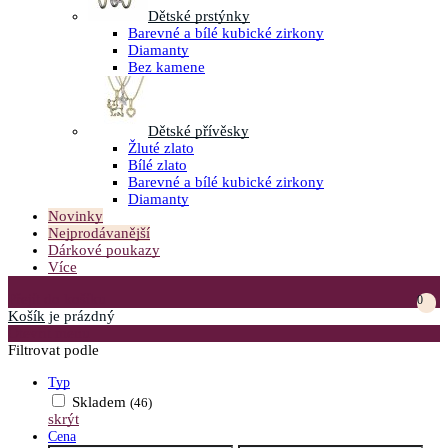
Dětské prstýnky
Barevné a bílé kubické zirkony
Diamanty
Bez kamene
Dětské přívěsky
Žluté zlato
Bílé zlato
Barevné a bílé kubické zirkony
Diamanty
Novinky
Nejprodávanější
Dárkové poukazy
Více
Přejít do košíku
0
Košík
je prázdný
Otevřít menu
Filtrovat podle
Typ
Skladem
(46)
skrýt
Cena