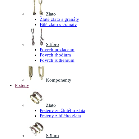
Zlato
Žluté zlato s granáty
Bílé zlato s granáty
Stříbro
Povrch pozlaceno
Povrch rhodium
Povrch ruthenium
Komponenty
Prsteny
Zlato
Prsteny ze žlutého zlata
Prsteny z bílého zlata
Stříbro