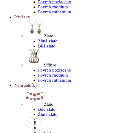
Povrch pozlaceno
Povrch rhodium
Povrch ruthenium
Přívěsky
Zlato
Žluté zlato
Bílé zlato
Stříbro
Povrch pozlaceno
Povrch rhodium
Povrch ruthenium
Náhrdelníky
Zlato
Bílé zlato
Žluté zlato