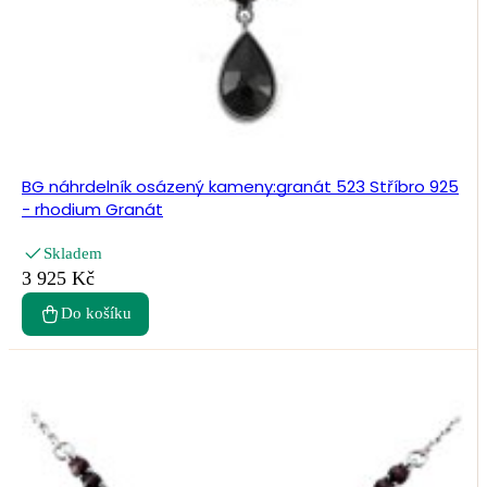
BG náhrdelník osázený kameny:granát 523 Stříbro 925
- rhodium Granát
Skladem
3 925 Kč
Do košíku