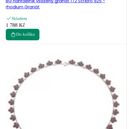
BG náhrdelník vsazený granát 172 Stříbro 925 -
rhodium Granát
Skladem
1 788 Kč
Do košíku