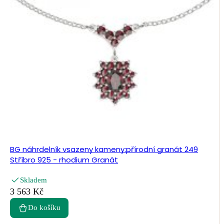
BG náhrdelník vsazeny kameny:přírodní granát 249
Stříbro 925 - rhodium Granát
Skladem
3 563 Kč
Do košíku