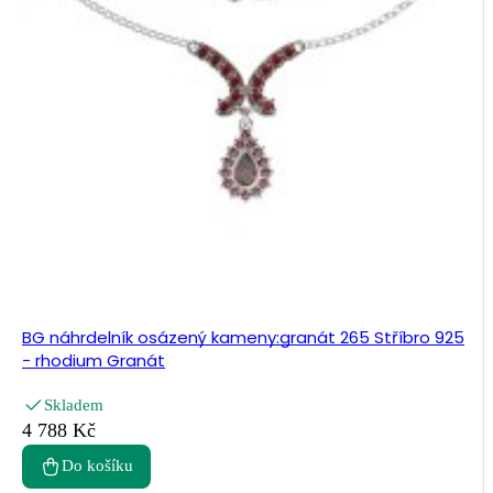
BG náhrdelník osázený kameny:granát 265 Stříbro 925
- rhodium Granát
Skladem
4 788 Kč
Do košíku