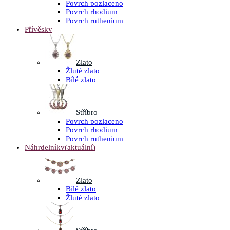
Povrch pozlaceno
Povrch rhodium
Povrch ruthenium
Přívěsky
Zlato
Žluté zlato
Bílé zlato
Stříbro
Povrch pozlaceno
Povrch rhodium
Povrch ruthenium
Náhrdelníky
(aktuální)
Zlato
Bílé zlato
Žluté zlato