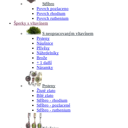
Stříbro
Povrch pozlaceno
Povrch rhodium
Povrch ruthenium
Šperky s vltavínem
S neopracovaným vltavínem
Prsteny
Náušnice
Přívěsy
Náhrdelníky
Brože
+ 1 další
Náramky
Prsteny
Žluté zlato
Bílé zlato
Stříbro - rhodium
Stříbro - pozlacené
Stříbro - ruthenium