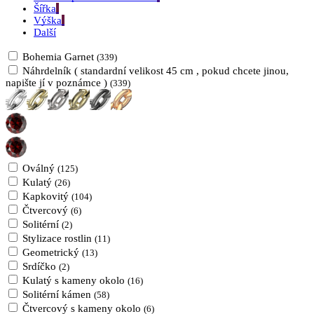
Šířka
Výška
Další
Bohemia Garnet
(339)
Náhrdelník ( standardní velikost 45 cm , pokud chcete jinou,
napište jí v poznámce )
(339)
Oválný
(125)
Kulatý
(26)
Kapkovitý
(104)
Čtvercový
(6)
Solitérní
(2)
Stylizace rostlin
(11)
Geometrický
(13)
Srdíčko
(2)
Kulatý s kameny okolo
(16)
Solitérní kámen
(58)
Čtvercový s kameny okolo
(6)