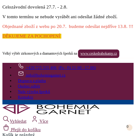
Celozávodní dovolená 27.7. - 2.8.
V tomto termínu se nebude vyrábět ani odesílat žádné zboží.
Objednané zboží z webu po 20.7. budeme odesílat nejdříve 13.8. !!!
DĚKUJEME ZA POCHOPENÍ
Velký výběr zirkonových a diamantových šperků na
www.ceskedrahokamy.cz
+420 725 535 406
(Po - Pá 11:00 - 17:00)
info@bohemiagarnet.cz
Doprava a platba
Osobní odběr
Naše výroba šperků
Kontakty
Vyhledat
Více
0
Přejít do košíku
Košík
je prázdný