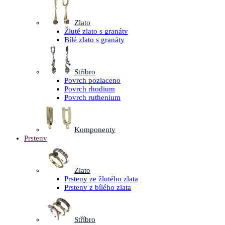
Zlato
Žluté zlato s granáty
Bílé zlato s granáty
Stříbro
Povrch pozlaceno
Povrch rhodium
Povrch ruthenium
Komponenty
Prsteny
Zlato
Prsteny ze žlutého zlata
Prsteny z bílého zlata
Stříbro