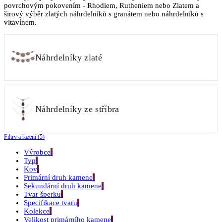
povrchovým pokovením - Rhodiem, Rutheniem nebo Zlatem a
širový výběr zlatých náhrdelníků s granátem nebo náhrdelníků s
vltavínem.
Náhrdelníky zlaté
Náhrdelníky ze stříbra
Filtry a řazení (5)
Výrobce
Typ
Kov
Primární druh kamene
Sekundární druh kamene
Tvar šperku
Specifikace tvaru
Kolekce
Velikost primárního kamene