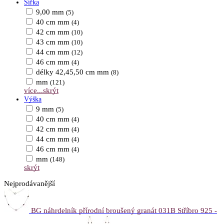
Šířka
9,00 mm
(5)
40 cm mm
(4)
42 cm mm
(10)
43 cm mm
(10)
44 cm mm
(12)
46 cm mm
(4)
délky 42,45,50 cm mm
(8)
mm
(121)
více...
skrýt
Výška
9 mm
(5)
40 cm mm
(4)
42 cm mm
(4)
44 cm mm
(4)
46 cm mm
(4)
mm
(148)
skrýt
Nejprodávanější
BG náhrdelník přírodní broušený granát 031B Stříbro 925 -