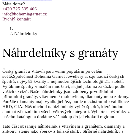
Máte dotaz?
+420 725 535 406
info@bohemiagarnet.cz
Rychlý kontakt
Náhrdelníky
Náhrdelníky s granáty
Český granát a Vltavín jsou velmi populární po celém
světě.Společnost Bohemia Garnet Jewellery a. s.je tradicí českých
šperků, nejvyšší kvality a nejmodernějších technologií 21. století.
Vyrábíme šperky v malém množství, stejně jako na zakázku podle
vašich excizů. Naše náhrdelníky jsou zdobeny prvotřídními
přírodními granáty, vltavínem / moldavitem, diamanty nebo zirkony.
Použité diamanty mají vynikající řez, podle mezinárodní kvalifikace
HRD, GIA. Náš obchod nabízí bohatý výběr šperků, které budou
chutnat zákazníkům všech věkových kategorií. Vyberte si výrobky z
našeho katalogu a dodáme váš nákup do jakéhokoli regionu.
Tato část obsahuje náhrdelník s vltavínem a granátem, diamanty a
zirkony, stejně jako šperky z loňské sbírky.Stříbrné náhrdelníky s