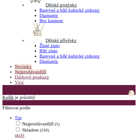
Dětské prstýnky
Barevné a bílé kubické zirkony
Diamanty
Bez kamene
Dětské přívěsky
Žluté zlato
Bílé zlato
Barevné a bílé kubické zirkony
Diamanty
Novinky
Nejprodávanější
Dárkové poukazy
Více
Přejít do košíku
0
Košík
je prázdný
Otevřít menu
Filtrovat podle
Typ
Nejprodávanější
(1)
Skladem
(339)
skrýt