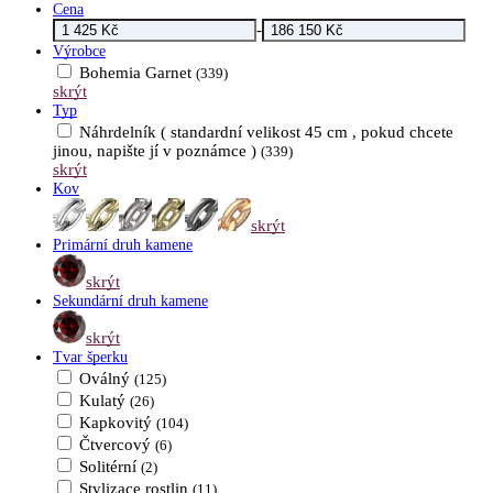
Cena
-
Výrobce
Bohemia Garnet
(339)
skrýt
Typ
Náhrdelník ( standardní velikost 45 cm , pokud chcete
jinou, napište jí v poznámce )
(339)
skrýt
Kov
skrýt
Primární druh kamene
skrýt
Sekundární druh kamene
skrýt
Tvar šperku
Oválný
(125)
Kulatý
(26)
Kapkovitý
(104)
Čtvercový
(6)
Solitérní
(2)
Stylizace rostlin
(11)