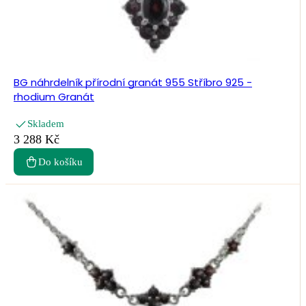
BG náhrdelník přírodní granát 955 Stříbro 925 -
rhodium Granát
Skladem
3 288 Kč
Do košíku