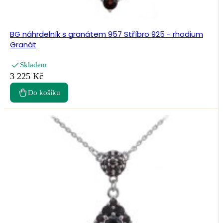
BG náhrdelník s granátem 957 Stříbro 925 - rhodium
Granát
Skladem
3 225 Kč
Do košíku