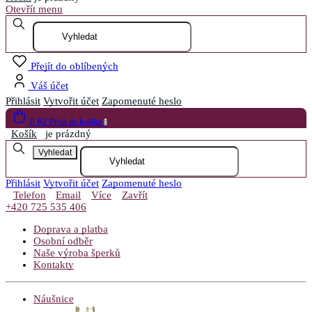
Otevřít menu
Přejít do oblíbených
Váš účet
Přihlásit
Vytvořit účet
Zapomenuté heslo
0 Kč
Přejít do košíku
0
Košík
je prázdný
Vyhledat
Přihlásit
Vytvořit účet
Zapomenuté heslo
Telefon
Email
Více
Zavřít
+420 725 535 406
Doprava a platba
Osobní odběr
Naše výroba šperků
Kontakty
Náušnice