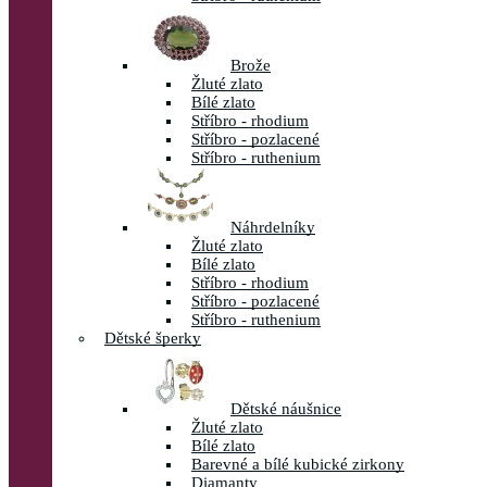
Brože
Žluté zlato
Bílé zlato
Stříbro - rhodium
Stříbro - pozlacené
Stříbro - ruthenium
Náhrdelníky
Žluté zlato
Bílé zlato
Stříbro - rhodium
Stříbro - pozlacené
Stříbro - ruthenium
Dětské šperky
Dětské náušnice
Žluté zlato
Bílé zlato
Barevné a bílé kubické zirkony
Diamanty