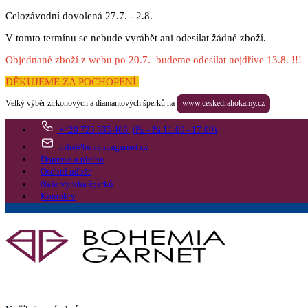
Celozávodní dovolená 27.7. - 2.8.
V tomto termínu se nebude vyrábět ani odesílat žádné zboží.
Objednané zboží z webu po 20.7. budeme odesílat nejdříve 13.8. !!!
DĚKUJEME ZA POCHOPENÍ
Velký výběr zirkonových a diamantových šperků na
www.ceskedrahokamy.cz
+420 725 535 406
(Po - Pá 11:00 - 17:00)
info@bohemiagarnet.cz
Doprava a platba
Osobní odběr
Naše výroba šperků
Kontakty
Vyhledat
Více
Přejít do košíku