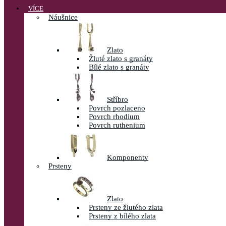
VÍCE
Náušnice
Zlato
Žluté zlato s granáty
Bílé zlato s granáty
Stříbro
Povrch pozlaceno
Povrch rhodium
Povrch ruthenium
Komponenty
Prsteny
Zlato
Prsteny ze žlutého zlata
Prsteny z bílého zlata