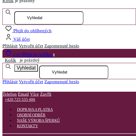
Košík
je prázdný
Otevřít menu
Přejít do oblíbených
Váš účet
Přihlásit
Vytvořit účet
Zapomenuté heslo
Přejít do košíku
0 Kč
0
Košík
je prázdný
Vyhledat
Přihlásit
Vytvořit účet
Zapomenuté heslo
Telefon
Email
Více
Zavřít
+420 725 535 406
DOPRAVA A PLATBA
OSOBNÍ ODBĚR
NAŠE VÝROBA ŠPERKŮ
KONTAKTY