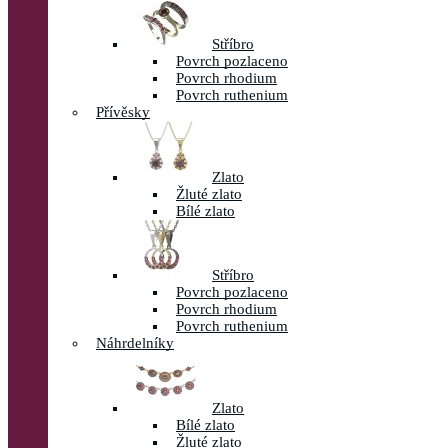
Stříbro
Povrch pozlaceno
Povrch rhodium
Povrch ruthenium
Přívěsky
Zlato
Žluté zlato
Bílé zlato
Stříbro
Povrch pozlaceno
Povrch rhodium
Povrch ruthenium
Náhrdelníky
Zlato
Bílé zlato
Žluté zlato