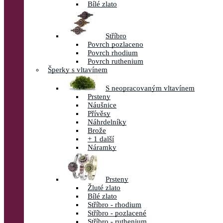
Bílé zlato
Stříbro
Povrch pozlaceno
Povrch rhodium
Povrch ruthenium
Šperky s vltavínem
S neopracovaným vltavínem
Prsteny
Náušnice
Přívěsy
Náhrdelníky
Brože
+ 1 další
Náramky
Prsteny
Žluté zlato
Bílé zlato
Stříbro - rhodium
Stříbro - pozlacené
Stříbro - ruthenium