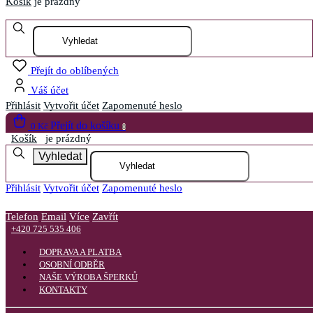
Košík
je prázdný
Otevřít menu
Přejít do oblíbených
Váš účet
Přihlásit
Vytvořit účet
Zapomenuté heslo
Přejít do košíku
0 Kč
0
Košík
je prázdný
Vyhledat
Přihlásit
Vytvořit účet
Zapomenuté heslo
Telefon
Email
Více
Zavřít
+420 725 535 406
DOPRAVA A PLATBA
OSOBNÍ ODBĚR
NAŠE VÝROBA ŠPERKŮ
KONTAKTY