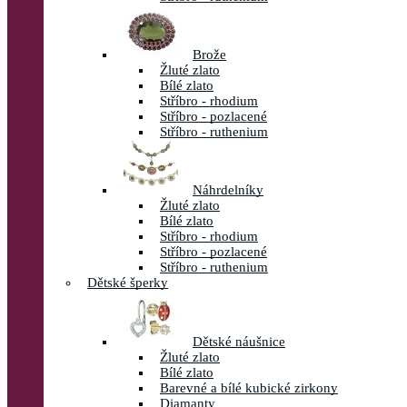
Brože
Žluté zlato
Bílé zlato
Stříbro - rhodium
Stříbro - pozlacené
Stříbro - ruthenium
Náhrdelníky
Žluté zlato
Bílé zlato
Stříbro - rhodium
Stříbro - pozlacené
Stříbro - ruthenium
Dětské šperky
Dětské náušnice
Žluté zlato
Bílé zlato
Barevné a bílé kubické zirkony
Diamanty