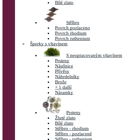
Bílé zlato
Stříbro
Povrch pozlaceno
Povrch rhodium
Povrch ruthenium
Šperky s vltavínem
S neopracovaným vltavínem
Prsteny
Náušnice
Přívěsy
Náhrdelníky
Brože
+ 1 další
Náramky
Prsteny
Žluté zlato
Bílé zlato
Stříbro - rhodium
Stříbro - pozlacené
Stříbro - ruthenium