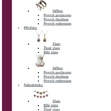
Stříbro
Povrch pozlaceno
Povrch rhodium
Povrch ruthenium
Přívěsky
Zlato
Žluté zlato
Bílé zlato
Stříbro
Povrch pozlaceno
Povrch rhodium
Povrch ruthenium
Náhrdelníky
Zlato
Bílé zlato
Žluté zlato