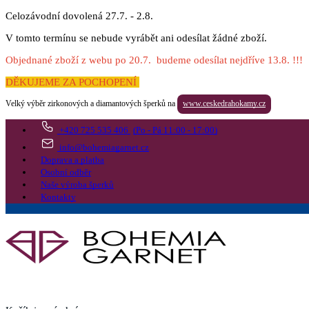
Celozávodní dovolená 27.7. - 2.8.
V tomto termínu se nebude vyrábět ani odesílat žádné zboží.
Objednané zboží z webu po 20.7. budeme odesílat nejdříve 13.8. !!!
DĚKUJEME ZA POCHOPENÍ
Velký výběr zirkonových a diamantových šperků na
www.ceskedrahokamy.cz
+420 725 535 406
(Po - Pá 11:00 - 17:00)
info@bohemiagarnet.cz
Doprava a platba
Osobní odběr
Naše výroba šperků
Kontakty
Vyhledat
Více
Přejít do košíku