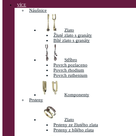
VÍCE
Náušnice
Zlato
Žluté zlato s granáty
Bílé zlato s granáty
Stříbro
Povrch pozlaceno
Povrch rhodium
Povrch ruthenium
Komponenty
Prsteny
Zlato
Prsteny ze žlutého zlata
Prsteny z bílého zlata