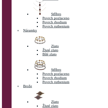
Stříbro
Povrch pozlaceno
Povrch rhodium
Povrch ruthenium
Náramky
Zlato
Žluté zlato
Bílé zlato
Stříbro
Povrch pozlaceno
Povrch rhodium
Povrch ruthenium
Brože
Zlato
Žluté zlato