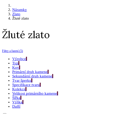
Náramky
Zlato
Žluté zlato
Žluté zlato
Filtry a řazení (5)
Výrobce
Typ
Kov
Primární druh kamene
Sekundární druh kamene
Tvar šperku
Specifikace tvaru
Kolekce
Velikost primárního kamene
Šířka
Výška
Další