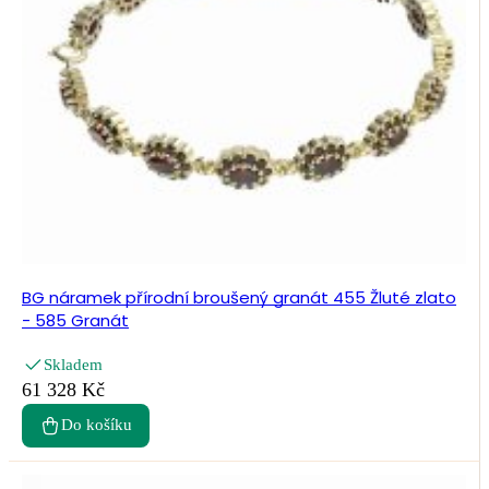
BG náramek přírodní broušený granát 455 Žluté zlato
- 585 Granát
Skladem
61 328 Kč
Do košíku