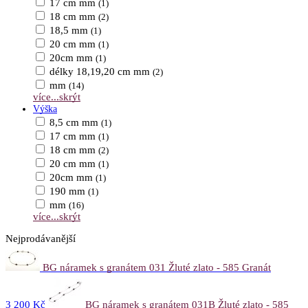
17 cm mm
(1)
18 cm mm
(2)
18,5 mm
(1)
20 cm mm
(1)
20cm mm
(1)
délky 18,19,20 cm mm
(2)
mm
(14)
více...
skrýt
Výška
8,5 cm mm
(1)
17 cm mm
(1)
18 cm mm
(2)
20 cm mm
(1)
20cm mm
(1)
190 mm
(1)
mm
(16)
více...
skrýt
Nejprodávanější
BG náramek s granátem 031 Žluté zlato - 585 Granát
3 200 Kč
BG náramek s granátem 031B Žluté zlato - 585