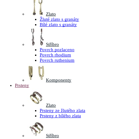
Zlato
Žluté zlato s granáty
Bílé zlato s granáty
Stříbro
Povrch pozlaceno
Povrch rhodium
Povrch ruthenium
Komponenty
Prsteny
Zlato
Prsteny ze žlutého zlata
Prsteny z bílého zlata
Stříbro