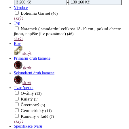
-
Výrobce
Bohemia Garnet
(46)
skrýt
Typ
Náramek ( standardní velikost 18-19 cm , pokud chcete
jinou, napište jí v poznámce)
(46)
skrýt
Kov
skrýt
Primární druh kamene
skrýt
Sekundární druh kamene
skrýt
Tvar šperku
Oválný
(13)
Kulatý
(1)
Čtvercový
(5)
Geometrický
(11)
Kameny v řadě
(7)
skrýt
Specifikace tvaru