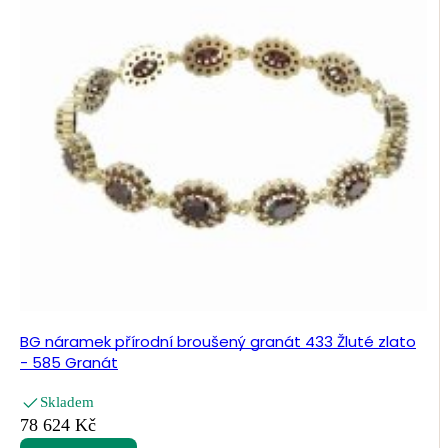
BG náramek přírodní broušený granát 433 Žluté zlato
- 585 Granát
Skladem
78 624 Kč