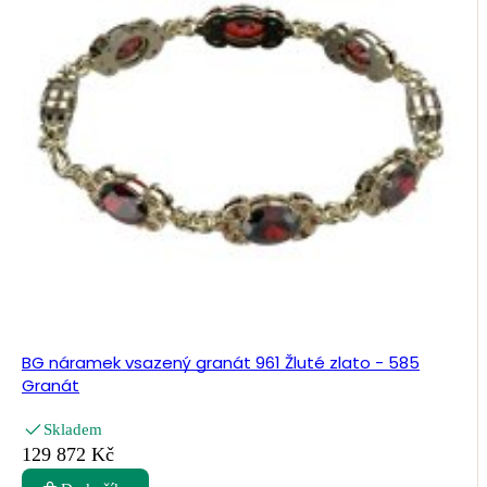
BG náramek vsazený granát 961 Žluté zlato - 585
Granát
Skladem
129 872 Kč