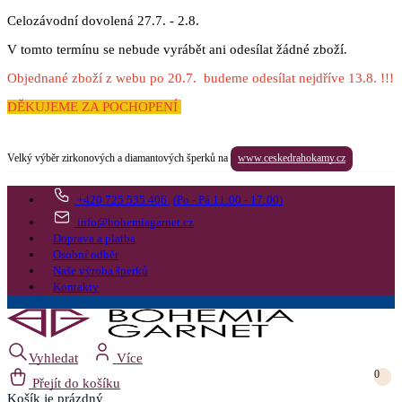
Celozávodní dovolená 27.7. - 2.8.
V tomto termínu se nebude vyrábět ani odesílat žádné zboží.
Objednané zboží z webu po 20.7. budeme odesílat nejdříve 13.8. !!!
DĚKUJEME ZA POCHOPENÍ
Velký výběr zirkonových a diamantových šperků na
www.ceskedrahokamy.cz
+420 725 535 406
(Po - Pá 11:00 - 17:00)
info@bohemiagarnet.cz
Doprava a platba
Osobní odběr
Naše výroba šperků
Kontakty
Vyhledat
Více
0
Přejít do košíku
Košík
je prázdný