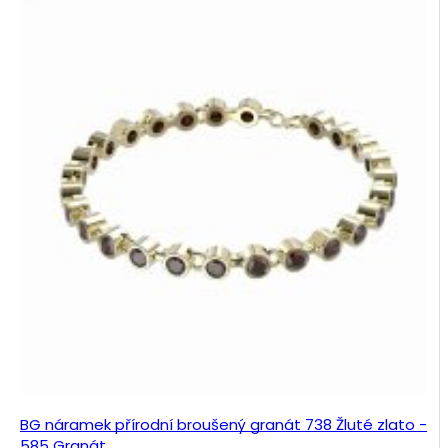
BG náramek přírodní broušený granát 738 Žluté zlato -
585 Granát