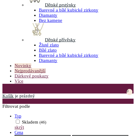
Dětské prstýnky
Barevné a bílé kubické zirkony
Diamanty
Bez kamene
Dětské přívěsky
Žluté zlato
Bílé zlato
Barevné a bílé kubické zirkony
Diamanty
Novinky
Nejprodávanější
Dárkové poukazy
Více
Přejít do košíku
0
Košík
je prázdný
Otevřít menu
Filtrovat podle
Typ
Skladem
(46)
skrýt
Cena