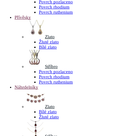
Povrch pozlaceno
Povrch rhodium
Povrch ruthenium
Přívěsky
Zlato
Žluté zlato
Bílé zlato
Stříbro
Povrch pozlaceno
Povrch rhodium
Povrch ruthenium
Náhrdelníky
Zlato
Bílé zlato
Žluté zlato