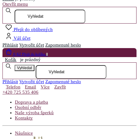
Otevřít menu
Přejít do oblíbených
Váš účet
Přihlásit
Vytvořit účet
Zapomenuté heslo
0 Kč
Přejít do košíku
0
Košík
je prázdný
Vyhledat
Přihlásit
Vytvořit účet
Zapomenuté heslo
Telefon
Email
Více
Zavřít
+420 725 535 406
Doprava a platba
Osobní odběr
Naše výroba šperků
Kontakty
Náušnice