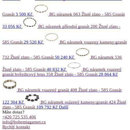
Granát
3 500 Kč
BG náramek 063 Žluté zlato - 585 Granát
33 056 Kč
BG náramek přírodní granát 200 Žluté zlato -
585 Granát
29 520 Kč
BG náramek vsazeny kameny:granát
732 Žluté zlato - 585 Granát
50 240 Kč
BG náramek 536
Žluté zlato - 585 Granát
40 832 Kč
BG náramek vsazený
granát hvězdicový brus 358 Žluté zlato - 585 Granát
28 864 Kč
BG náramek vsazený granát 408 Žluté zlato - 585 Granát
122 304 Kč
BG náramek osázený kameny:granát 424 Žluté
zlato - 585 Granát
109 792 Kč
Další
Máte dotaz?
+420 725 535 406
info@bohemiagarnet.cz
Rychlý kontakt