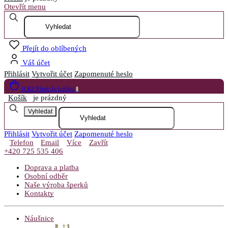
Otevřít menu
Přejít do oblíbených
Váš účet
Přihlásit
Vytvořit účet
Zapomenuté heslo
0 Kč
Přejít do košíku
0
Košík
je prázdný
Vyhledat
Přihlásit
Vytvořit účet
Zapomenuté heslo
Telefon
Email
Více
Zavřít
+420 725 535 406
Doprava a platba
Osobní odběr
Naše výroba šperků
Kontakty
Náušnice