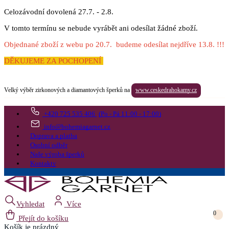
Celozávodní dovolená 27.7. - 2.8.
V tomto termínu se nebude vyrábět ani odesílat žádné zboží.
Objednané zboží z webu po 20.7. budeme odesílat nejdříve 13.8. !!!
DĚKUJEME ZA POCHOPENÍ
Velký výběr zirkonových a diamantových šperků na
www.ceskedrahokamy.cz
+420 725 535 406
(Po - Pá 11:00 - 17:00)
info@bohemiagarnet.cz
Doprava a platba
Osobní odběr
Naše výroba šperků
Kontakty
Vyhledat
Více
0
Přejít do košíku
Košík
je prázdný