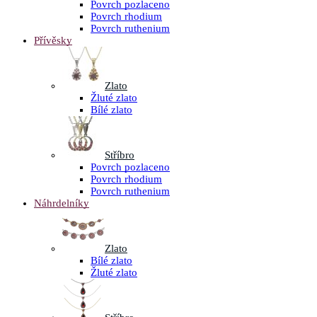
Povrch pozlaceno
Povrch rhodium
Povrch ruthenium
Přívěsky
Zlato
Žluté zlato
Bílé zlato
Stříbro
Povrch pozlaceno
Povrch rhodium
Povrch ruthenium
Náhrdelníky
Zlato
Bílé zlato
Žluté zlato