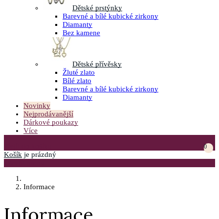
Dětské prstýnky
Barevné a bílé kubické zirkony
Diamanty
Bez kamene
Dětské přívěsky
Žluté zlato
Bílé zlato
Barevné a bílé kubické zirkony
Diamanty
Novinky
Nejprodávanější
Dárkové poukazy
Více
Přejít do košíku
0
Košík
je prázdný
Otevřít menu
Informace
Informace