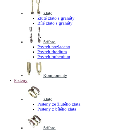
Zlato
Žluté zlato s granáty
Bílé zlato s granáty
Stříbro
Povrch pozlaceno
Povrch rhodium
Povrch ruthenium
Komponenty
Prsteny
Zlato
Prsteny ze žlutého zlata
Prsteny z bílého zlata
Stříbro