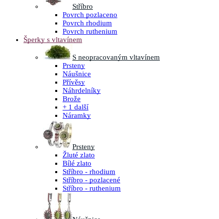
Stříbro
Povrch pozlaceno
Povrch rhodium
Povrch ruthenium
Šperky s vltavínem
S neopracovaným vltavínem
Prsteny
Náušnice
Přívěsy
Náhrdelníky
Brože
+ 1 další
Náramky
Prsteny
Žluté zlato
Bílé zlato
Stříbro - rhodium
Stříbro - pozlacené
Stříbro - ruthenium