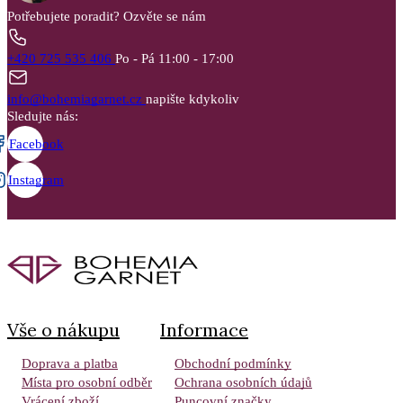
Potřebujete poradit?
Ozvěte se nám
+420 725 535 406
Po - Pá 11:00 - 17:00
info@bohemiagarnet.cz
napište kdykoliv
Sledujte nás:
Facebook
Instagram
Vše o nákupu
Informace
Doprava a platba
Obchodní podmínky
Místa pro osobní odběr
Ochrana osobních údajů
Vrácení zboží
Puncovní značky