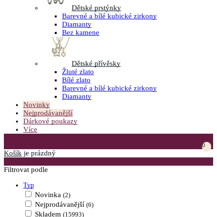
Dětské prstýnky
Barevné a bílé kubické zirkony
Diamanty
Bez kamene
Dětské přívěsky
Žluté zlato
Bílé zlato
Barevné a bílé kubické zirkony
Diamanty
Novinky
Nejprodávanější
Dárkové poukazy
Více
Přejít do košíku
0
Košík
je prázdný
Otevřít menu
Filtrovat podle
Typ
Novinka
(2)
Nejprodávanější
(6)
Skladem
(15993)