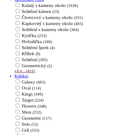
Kulatý s kameny okolo
(1036)
Solitérní kámen
(53)
Čtvercový s kameny okolo
(331)
Kapkovitý s kameny okolo
(465)
Solitérní s kameny okolo
(384)
Kytička
(233)
Hvězdička
(180)
Solitérní šperk
(4)
Křížek
(9)
Solitérní
(395)
Geometrický
(2)
více...
skrýt
Kolekce
Galaxy
(463)
Oval
(114)
Kings
(349)
Target
(224)
Flowers
(348)
Sfera
(232)
Geometric
(117)
Solo
(53)
Cell
(555)