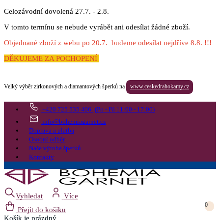
Celozávodní dovolená 27.7. - 2.8.
V tomto termínu se nebude vyrábět ani odesílat žádné zboží.
Objednané zboží z webu po 20.7. budeme odesílat nejdříve 8.8. !!!
DĚKUJEME ZA POCHOPENÍ
Velký výběr zirkonových a diamantových šperků na
www.ceskedrahokamy.cz
+420 725 535 406
(Po - Pá 11:00 - 17:00)
info@bohemiagarnet.cz
Doprava a platba
Osobní odběr
Naše výroba šperků
Kontakty
Vyhledat
Více
0
Přejít do košíku
Košík
je prázdný