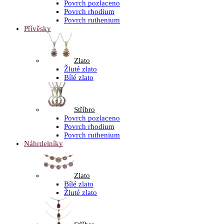
Povrch pozlaceno
Povrch rhodium
Povrch ruthenium
Přívěsky
Zlato
Žluté zlato
Bílé zlato
Stříbro
Povrch pozlaceno
Povrch rhodium
Povrch ruthenium
Náhrdelníky
Zlato
Bílé zlato
Žluté zlato