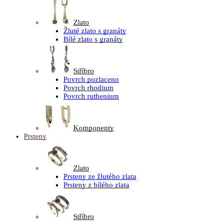
Zlato
Žluté zlato s granáty
Bílé zlato s granáty
Stříbro
Povrch pozlaceno
Povrch rhodium
Povrch ruthenium
Komponenty
Prsteny
Zlato
Prsteny ze žlutého zlata
Prsteny z bílého zlata
Stříbro