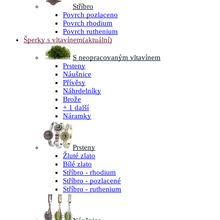
Stříbro
Povrch pozlaceno
Povrch rhodium
Povrch ruthenium
Šperky s vltavínem
(aktuální)
S neopracovaným vltavínem
Prsteny
Náušnice
Přívěsy
Náhrdelníky
Brože
+ 1 další
Náramky
Prsteny
Žluté zlato
Bílé zlato
Stříbro - rhodium
Stříbro - pozlacené
Stříbro - ruthenium