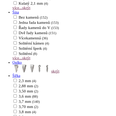
Kulatý 2,1 mm
(4)
více...
skrýt
Šína
Bez kamenů
(152)
Jedna řada kamenů
(153)
Řady kamenů do V
(153)
Dvě řady kamenů
(151)
Vícekamenná
(36)
Solitérní kámen
(4)
Solitérní šperk
(4)
Solitérní
(8)
více...
skrýt
Ouško
skrýt
Šířka
2,3 mm
(4)
2,88 mm
(2)
3,50 mm
(2)
3,6 mm
(88)
3,7 mm
(140)
3,70 mm
(2)
3,8 mm
(4)