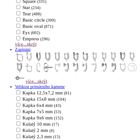
Square
(331)
Star
(234)
Tear
(488)
Basic circle
(309)
Basic oval
(871)
Eys
(602)
Empress
(296)
více...
skrýt
Zapínání
více...
skrýt
Velikost primárního kamene
Kapka 12,5x7,2 mm
(81)
Kapka 15x8 mm
(104)
Kapka 6x4 mm
(43)
Kapka 7x5 mm
(53)
Kapka 9x6 mm
(152)
Kulatý 10 mm
(17)
Kulatý 2 mm
(4)
Kulatý 2,3 mm
(15)