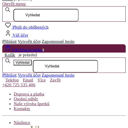
Otevřít menu
Přejít do oblíbených
Váš účet
Přihlásit
Vytvořit účet
Zapomenuté heslo
0 Kč
Přejít do košíku
0
Košík
je prázdný
Vyhledat
Přihlásit
Vytvořit účet
Zapomenuté heslo
Telefon
Email
Více
Zavřít
+420 725 535 406
Doprava a platba
Osobní odběr
Naše výroba šperků
Kontakty
Náušnice