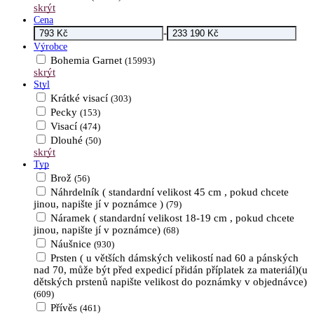
skrýt
Cena
-
Výrobce
Bohemia Garnet
(15993)
skrýt
Styl
Krátké visací
(303)
Pecky
(153)
Visací
(474)
Dlouhé
(50)
skrýt
Typ
Brož
(56)
Náhrdelník ( standardní velikost 45 cm , pokud chcete
jinou, napište jí v poznámce )
(79)
Náramek ( standardní velikost 18-19 cm , pokud chcete
jinou, napište jí v poznámce)
(68)
Náušnice
(930)
Prsten ( u větších dámských velikostí nad 60 a pánských
nad 70, může být před expedicí přidán příplatek za materiál)(u
dětských prstenů napište velikost do poznámky v objednávce)
(609)
Přívěs
(461)