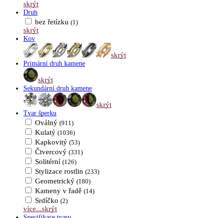
skrýt
Druh
bez řetízku
(1)
skrýt
Kov
skrýt
Primární druh kamene
skrýt
Sekundární druh kamene
skrýt
Tvar šperku
Oválný
(911)
Kulatý
(1036)
Kapkovitý
(53)
Čtvercový
(331)
Solitérní
(126)
Stylizace rostlin
(233)
Geometrický
(180)
Kameny v řadě
(14)
Srdíčko
(2)
více...
skrýt
Specifikace tvaru