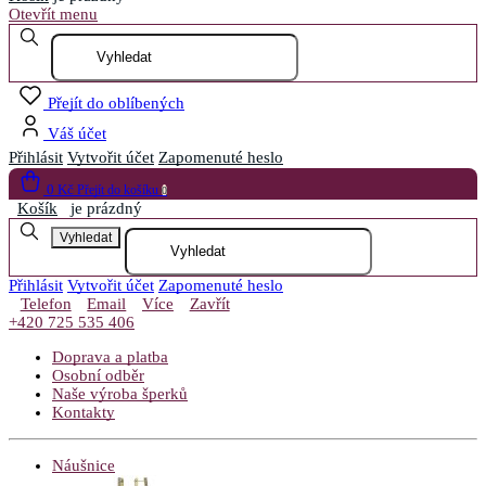
Otevřít menu
Přejít do oblíbených
Váš účet
Přihlásit
Vytvořit účet
Zapomenuté heslo
0 Kč
Přejít do košíku
0
Košík
je prázdný
Vyhledat
Přihlásit
Vytvořit účet
Zapomenuté heslo
Telefon
Email
Více
Zavřít
+420 725 535 406
Doprava a platba
Osobní odběr
Naše výroba šperků
Kontakty
Náušnice