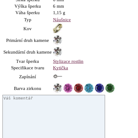
Výška šperku
6 mm
Váha šperku
1,15 g
Typ
Náušnice
Kov
Primární druh kamene
Sekundární druh kamene
Tvar šperku
Stylizace rostlin
Specifikace tvaru
Kytička
Zapínání
Barva zirkonu