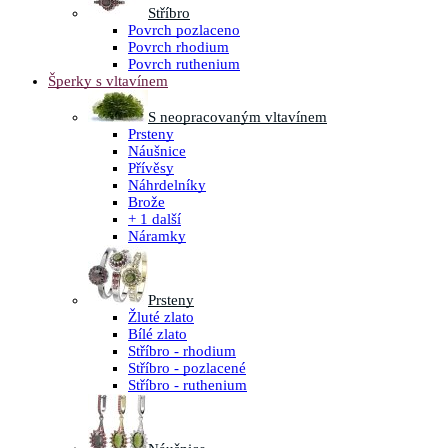
Stříbro
Povrch pozlaceno
Povrch rhodium
Povrch ruthenium
Šperky s vltavínem
S neopracovaným vltavínem
Prsteny
Náušnice
Přívěsy
Náhrdelníky
Brože
+ 1 další
Náramky
Prsteny
Žluté zlato
Bílé zlato
Stříbro - rhodium
Stříbro - pozlacené
Stříbro - ruthenium