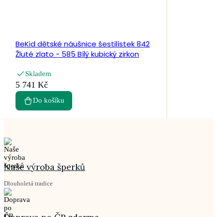
BeKid dětské náušnice šestilístek 842
Žluté zlato - 585 Bílý kubický zirkon
Skladem
5 741 Kč
Do košíku
Naše výroba šperků
Dlouholetá tradice