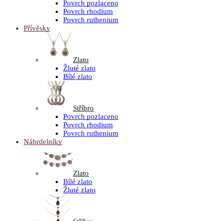
Povrch pozlaceno
Povrch rhodium
Povrch ruthenium
Přívěsky
Zlato
Žluté zlato
Bílé zlato
Stříbro
Povrch pozlaceno
Povrch rhodium
Povrch ruthenium
Náhrdelníky
Zlato
Bílé zlato
Žluté zlato