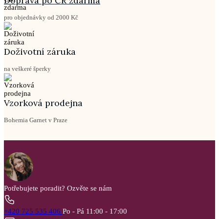
Doprava po ČR zdarma
pro objednávky od 2000 Kč
Doživotní záruka
na veškeré šperky
Vzorková prodejna
Bohemia Garnet v Praze
Potřebujete poradit?
Ozvěte se nám
+420 725 535 406
Po - Pá 11:00 - 17:00