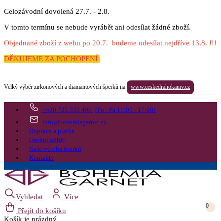
Celozávodní dovolená 27.7. - 2.8.
V tomto termínu se nebude vyrábět ani odesílat žádné zboží.
Objednané zboží z webu po 20.7. budeme odesílat nejdříve 13.8. !!!
DĚKUJEME ZA POCHOPENÍ
Velký výběr zirkonových a diamantových šperků na
www.ceskedrahokamy.cz
+420 725 535 406
(Po - Pá 11:00 - 17:00)
info@bohemiagarnet.cz
Doprava a platba
Osobní odběr
Naše výroba šperků
Kontakty
Vyhledat
Více
0
Přejít do košíku
Košík
je prázdný