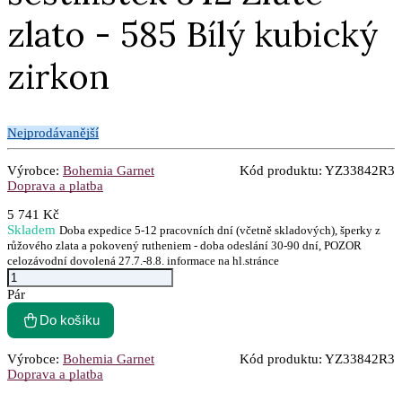
zlato - 585 Bílý kubický
zirkon
Nejprodávanější
Výrobce:
Bohemia Garnet
Kód produktu:
YZ33842R3
Doprava a platba
5 741 Kč
Skladem
Doba expedice 5-12 pracovních dní (včetně skladových), šperky z
růžového zlata a pokovený rutheniem - doba odeslání 30-90 dní, POZOR
celozávodní dovolená 27.7.-8.8. informace na hl.stránce
Pár
Do košíku
Výrobce:
Bohemia Garnet
Kód produktu:
YZ33842R3
Doprava a platba