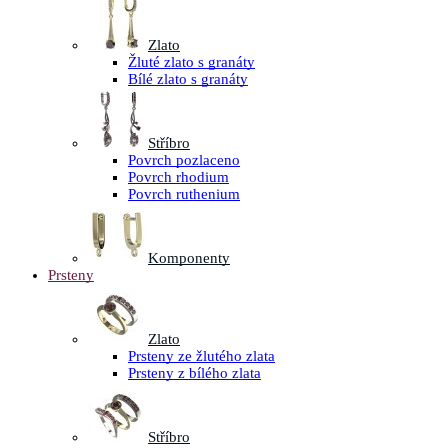
Zlato
Žluté zlato s granáty
Bílé zlato s granáty
Stříbro
Povrch pozlaceno
Povrch rhodium
Povrch ruthenium
Komponenty
Prsteny
Zlato
Prsteny ze žlutého zlata
Prsteny z bílého zlata
Stříbro