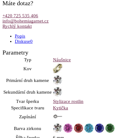
Máte dotaz?
+420 725 535 406
info@bohemiagarnet.cz
Rychlý kontakt
Popis
Diskuse
0
Parametry
Typ
Náušnice
Kov
Primární druh kamene
Sekundární druh kamene
Tvar šperku
Stylizace rostlin
Specifikace tvaru
Kytička
Zapínání
Barva zirkonu
Šířka šperku
6 mm