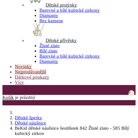
Dětské prstýnky
Barevné a bílé kubické zirkony
Diamanty
Bez kamene
Dětské přívěsky
Žluté zlato
Bílé zlato
Barevné a bílé kubické zirkony
Diamanty
Novinky
Nejprodávanější
Dárkové poukazy
Více
Přejít do košíku
0
Košík
je prázdný
Otevřít menu
Dětské šperky
Dětské náušnice
BeKid dětské náušnice šestilístek 842 Žluté zlato - 585 Bílý
kubický zirkon