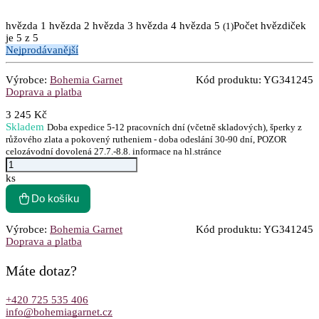
hvězda 1
hvězda 2
hvězda 3
hvězda 4
hvězda 5
Počet hvězdiček
(
1
)
je 5 z 5
Nejprodávanější
Výrobce:
Bohemia Garnet
Kód produktu:
YG341245
Doprava a platba
3 245 Kč
Skladem
Doba expedice 5-12 pracovních dní (včetně skladových), šperky z
růžového zlata a pokovený rutheniem - doba odeslání 30-90 dní, POZOR
celozávodní dovolená 27.7.-8.8. informace na hl.stránce
ks
Do košíku
Výrobce:
Bohemia Garnet
Kód produktu:
YG341245
Doprava a platba
Máte dotaz?
+420 725 535 406
info@bohemiagarnet.cz