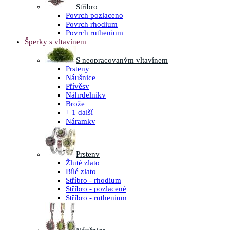
Stříbro
Povrch pozlaceno
Povrch rhodium
Povrch ruthenium
Šperky s vltavínem
S neopracovaným vltavínem
Prsteny
Náušnice
Přívěsy
Náhrdelníky
Brože
+ 1 další
Náramky
Prsteny
Žluté zlato
Bílé zlato
Stříbro - rhodium
Stříbro - pozlacené
Stříbro - ruthenium