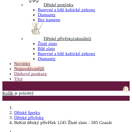
Dětské prstýnky
Barevné a bílé kubické zirkony
Diamanty
Bez kamene
Dětské přívěsky
(aktuální)
Žluté zlato
Bílé zlato
Barevné a bílé kubické zirkony
Diamanty
Novinky
Nejprodávanější
Dárkové poukazy
Více
Přejít do košíku
0
Košík
je prázdný
Otevřít menu
Dětské šperky
Dětské přívěsky
BeKid dětský přívěšek 1245 Žluté zlato - 585 Granát