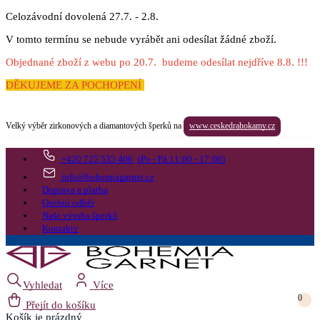
Celozávodní dovolená 27.7. - 2.8.
V tomto termínu se nebude vyrábět ani odesílat žádné zboží.
Objednané zboží z webu po 20.7. budeme odesílat nejdříve 8.8. !!!
DĚKUJEME ZA POCHOPENÍ
Velký výběr zirkonových a diamantových šperků na
www.ceskedrahokamy.cz
+420 725 535 406
(Po - Pá 11:00 - 17:00)
info@bohemiagarnet.cz
Doprava a platba
Osobní odběr
Naše výroba šperků
Kontakty
Vyhledat
Více
0
Přejít do košíku
Košík
je prázdný