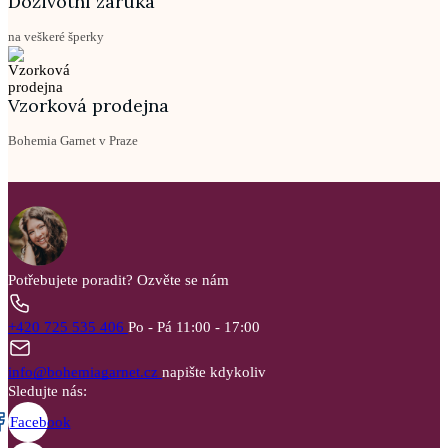
Doživotní záruka
na veškeré šperky
Vzorková prodejna
Bohemia Garnet v Praze
Potřebujete poradit?
Ozvěte se nám
+420 725 535 406
Po - Pá 11:00 - 17:00
info@bohemiagarnet.cz
napište kdykoliv
Sledujte nás:
Facebook