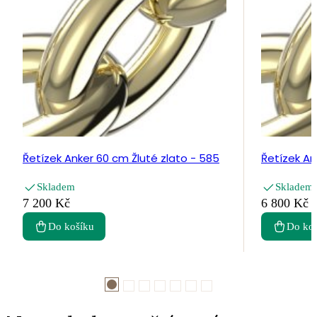
Řetízek Anker 60 cm Žluté zlato - 585
Řetízek An
Skladem
Skladem
7 200 Kč
6 800 Kč
Do košíku
Do ko