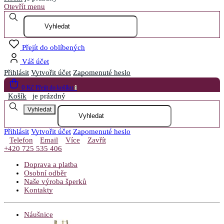
Otevřít menu
Přejít do oblíbených
Váš účet
Přihlásit
Vytvořit účet
Zapomenuté heslo
0 Kč
Přejít do košíku
0
Košík
je prázdný
Vyhledat
Přihlásit
Vytvořit účet
Zapomenuté heslo
Telefon
Email
Více
Zavřít
+420 725 535 406
Doprava a platba
Osobní odběr
Naše výroba šperků
Kontakty
Náušnice