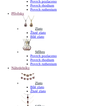
Povrch pozlaceno
Povrch rhodium
Povrch ruthenium
Přívěsky
Zlato
Žluté zlato
Bílé zlato
Stříbro
Povrch pozlaceno
Povrch rhodium
Povrch ruthenium
Náhrdelníky
Zlato
Bílé zlato
Žluté zlato