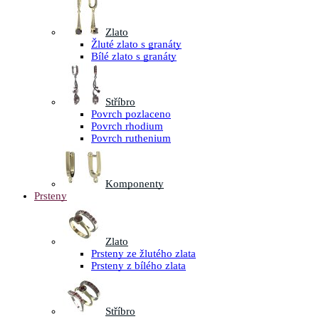
Zlato
Žluté zlato s granáty
Bílé zlato s granáty
Stříbro
Povrch pozlaceno
Povrch rhodium
Povrch ruthenium
Komponenty
Prsteny
Zlato
Prsteny ze žlutého zlata
Prsteny z bílého zlata
Stříbro