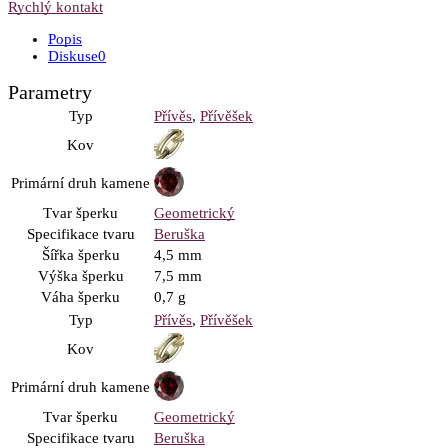
Rychlý kontakt
Popis
Diskuse
0
Parametry
Typ
Přívěs
,
Přívěšek
Kov
Primární druh kamene
Tvar šperku
Geometrický
Specifikace tvaru
Beruška
Šířka šperku
4,5 mm
Výška šperku
7,5 mm
Váha šperku
0,7 g
Typ
Přívěs
,
Přívěšek
Kov
Primární druh kamene
Tvar šperku
Geometrický
Specifikace tvaru
Beruška