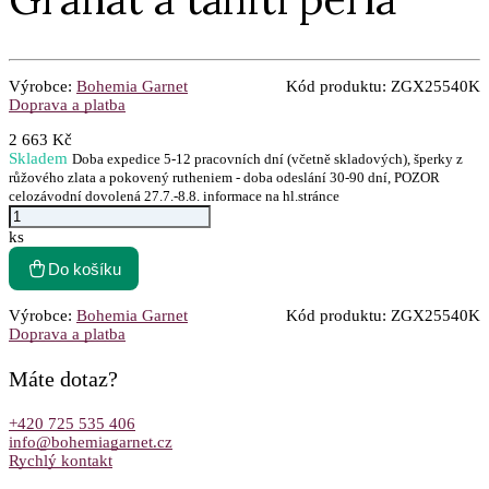
Výrobce:
Bohemia Garnet
Kód produktu:
ZGX25540K
Doprava a platba
2 663 Kč
Skladem
Doba expedice 5-12 pracovních dní (včetně skladových), šperky z
růžového zlata a pokovený rutheniem - doba odeslání 30-90 dní, POZOR
celozávodní dovolená 27.7.-8.8. informace na hl.stránce
ks
Do košíku
Výrobce:
Bohemia Garnet
Kód produktu:
ZGX25540K
Doprava a platba
Máte dotaz?
+420 725 535 406
info@bohemiagarnet.cz
Rychlý kontakt