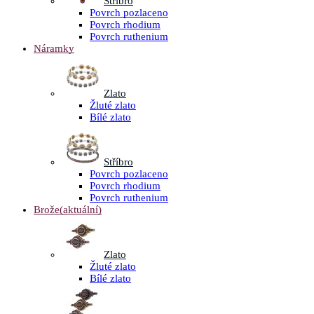
Stříbro
Povrch pozlaceno
Povrch rhodium
Povrch ruthenium
Náramky
Zlato
Žluté zlato
Bílé zlato
Stříbro
Povrch pozlaceno
Povrch rhodium
Povrch ruthenium
Brože
(aktuální)
Zlato
Žluté zlato
Bílé zlato