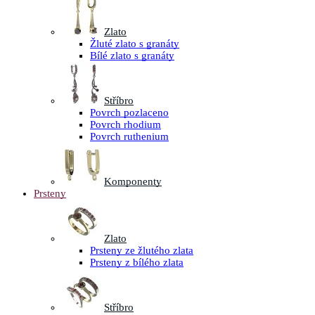
Zlato
Žluté zlato s granáty
Bílé zlato s granáty
Stříbro
Povrch pozlaceno
Povrch rhodium
Povrch ruthenium
Komponenty
Prsteny
Zlato
Prsteny ze žlutého zlata
Prsteny z bílého zlata
Stříbro