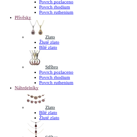
Povrch pozlaceno
Povrch rhodium
Povrch ruthenium
Přívěsky
Zlato
Žluté zlato
Bílé zlato
Stříbro
Povrch pozlaceno
Povrch rhodium
Povrch ruthenium
Náhrdelníky
Zlato
Bílé zlato
Žluté zlato