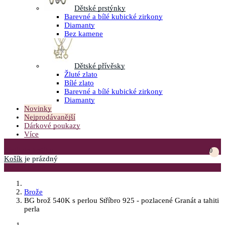
Dětské prstýnky
Barevné a bílé kubické zirkony
Diamanty
Bez kamene
Dětské přívěsky
Žluté zlato
Bílé zlato
Barevné a bílé kubické zirkony
Diamanty
Novinky
Nejprodávanější
Dárkové poukazy
Více
Přejít do košíku
0
Košík
je prázdný
Otevřít menu
Brože
BG brož 540K s perlou Stříbro 925 - pozlacené Granát a tahiti
perla