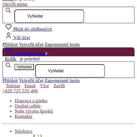
Otevřít menu
Přejít do oblíbených
Váš účet
Přihlásit
Vytvořit účet
Zapomenuté heslo
0 Kč
Přejít do košíku
0
Košík
je prázdný
Vyhledat
Přihlásit
Vytvořit účet
Zapomenuté heslo
Telefon
Email
Více
Zavřít
+420 725 535 406
Doprava a platba
Osobní odběr
Naše výroba šperků
Kontakty
Náušnice