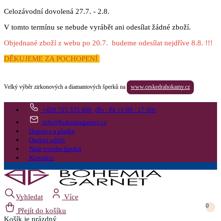
Celozávodní dovolená 27.7. - 2.8.
V tomto termínu se nebude vyrábět ani odesílat žádné zboží.
Objednané zboží z webu po 20.7. budeme odesílat nejdříve 8.8. !!!
DĚKUJEME ZA POCHOPENÍ
Velký výběr zirkonových a diamantových šperků na
www.ceskedrahokamy.cz
+420 725 535 406
(Po - Pá 11:00 - 17:00)
info@bohemiagarnet.cz
Doprava a platba
Osobní odběr
Naše výroba šperků
Kontakty
Vyhledat
Více
0
Přejít do košíku
Košík
je prázdný