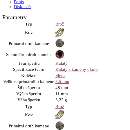
Popis
Diskuse
0
Parametry
Typ
Brož
Kov
Primární druh kamene
Sekundární druh kamene
Tvar šperku
Kulatý
Specifikace tvaru
Kulatý s kameny okolo
Kolekce
Sfera
Velikost primárního kamene
5,5 mm
Šířka šperku
48 mm
Výška šperku
11 mm
Váha šperku
3,22 g
Typ
Brož
Kov
Primární druh kamene