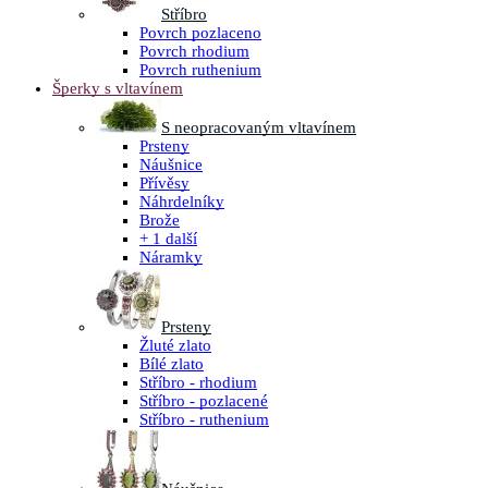
Stříbro
Povrch pozlaceno
Povrch rhodium
Povrch ruthenium
Šperky s vltavínem
S neopracovaným vltavínem
Prsteny
Náušnice
Přívěsy
Náhrdelníky
Brože
+ 1 další
Náramky
Prsteny
Žluté zlato
Bílé zlato
Stříbro - rhodium
Stříbro - pozlacené
Stříbro - ruthenium