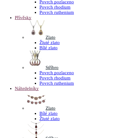
Povrch pozlaceno
Povrch rhodium
Povrch ruthenium
Přívěsky
Zlato
Žluté zlato
Bílé zlato
Stříbro
Povrch pozlaceno
Povrch rhodium
Povrch ruthenium
Náhrdelníky
Zlato
Bílé zlato
Žluté zlato