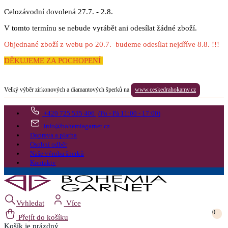
Celozávodní dovolená 27.7. - 2.8.
V tomto termínu se nebude vyrábět ani odesílat žádné zboží.
Objednané zboží z webu po 20.7. budeme odesílat nejdříve 8.8. !!!
DĚKUJEME ZA POCHOPENÍ
Velký výběr zirkonových a diamantových šperků na
www.ceskedrahokamy.cz
+420 725 535 406
(Po - Pá 11:00 - 17:00)
info@bohemiagarnet.cz
Doprava a platba
Osobní odběr
Naše výroba šperků
Kontakty
Vyhledat
Více
0
Přejít do košíku
Košík
je prázdný