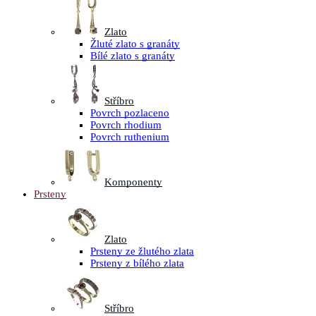
Zlato
Žluté zlato s granáty
Bílé zlato s granáty
Stříbro
Povrch pozlaceno
Povrch rhodium
Povrch ruthenium
Komponenty
Prsteny
Zlato
Prsteny ze žlutého zlata
Prsteny z bílého zlata
Stříbro