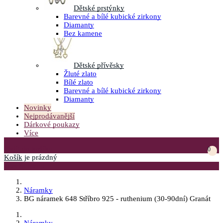
Dětské prstýnky
Barevné a bílé kubické zirkony
Diamanty
Bez kamene
Dětské přívěsky
Žluté zlato
Bílé zlato
Barevné a bílé kubické zirkony
Diamanty
Novinky
Nejprodávanější
Dárkové poukazy
Více
Přejít do košíku
0
Košík
je prázdný
Otevřít menu
Náramky
BG náramek 648 Stříbro 925 - ruthenium (30-90dní) Granát