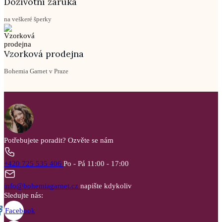
Doživotní záruka
na veškeré šperky
Vzorková prodejna
Bohemia Garnet v Praze
Potřebujete poradit?
Ozvěte se nám
+420 725 535 406
Po - Pá 11:00 - 17:00
info@bohemiagarnet.cz
napište kdykoliv
Sledujte nás:
Facebook