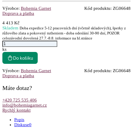
Výrobce:
Bohemia Garnet
Kód produktu:
ZG06648
Doprava a platba
4 413 Kč
Skladem
Doba expedice 5-12 pracovních dní (včetně skladových), šperky z
růžového zlata a pokovený rutheniem - doba odeslání 30-90 dní, POZOR
celozávodní dovolená 27.7.-8.8. informace na hl.stránce
ks
Do košíku
Výrobce:
Bohemia Garnet
Kód produktu:
ZG06648
Doprava a platba
Máte dotaz?
+420 725 535 406
info@bohemiagarnet.cz
Rychlý kontakt
Popis
Diskuse
0