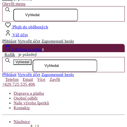
Otevřít menu
Přejít do oblíbených
Váš účet
Přihlásit
Vytvořit účet
Zapomenuté heslo
0 Kč
Přejít do košíku
0
Košík
je prázdný
Vyhledat
Přihlásit
Vytvořit účet
Zapomenuté heslo
Telefon
Email
Více
Zavřít
+420 725 535 406
Doprava a platba
Osobní odběr
Naše výroba šperků
Kontakty
Náušnice