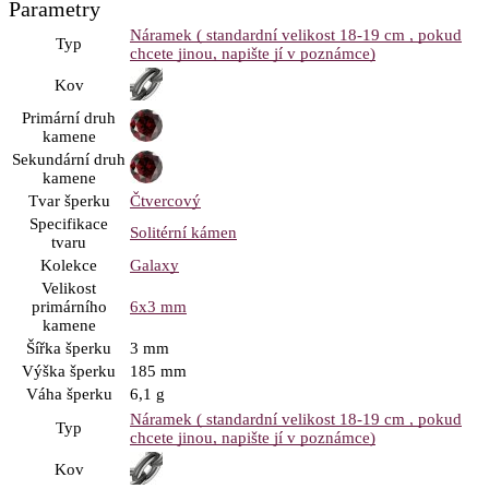
Parametry
Náramek ( standardní velikost 18-19 cm , pokud
Typ
chcete jinou, napište jí v poznámce)
Kov
Primární druh
kamene
Sekundární druh
kamene
Tvar šperku
Čtvercový
Specifikace
Solitérní kámen
tvaru
Kolekce
Galaxy
Velikost
primárního
6x3 mm
kamene
Šířka šperku
3 mm
Výška šperku
185 mm
Váha šperku
6,1 g
Náramek ( standardní velikost 18-19 cm , pokud
Typ
chcete jinou, napište jí v poznámce)
Kov