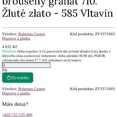
broušený granát 710.
Žluté zlato - 585 Vltavín
Výrobce:
Bohemia Garnet
Kód produktu:
ZV3371003
Doprava a platba
4 832 Kč
Skladem
Doba expedice 5-12 pracovních dní (včetně skladových), šperky z
růžového zlata a pokovený rutheniem - doba odeslání 30-90 dní, POZOR
celozávodní dovolená 27.7.-8.8. informace na hl.stránce
Pár
Do košíku
Výrobce:
Bohemia Garnet
Kód produktu:
ZV3371003
Doprava a platba
Máte dotaz?
+420 725 535 406