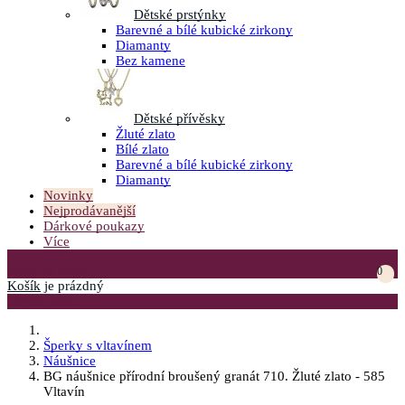
Dětské prstýnky
Barevné a bílé kubické zirkony
Diamanty
Bez kamene
Dětské přívěsky
Žluté zlato
Bílé zlato
Barevné a bílé kubické zirkony
Diamanty
Novinky
Nejprodávanější
Dárkové poukazy
Více
Přejít do košíku
0
Košík
je prázdný
Otevřít menu
Šperky s vltavínem
Náušnice
BG náušnice přírodní broušený granát 710. Žluté zlato - 585
Vltavín