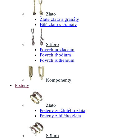
Zlato
Žluté zlato s granáty
Bílé zlato s granáty
Stříbro
Povrch pozlaceno
Povrch rhodium
Povrch ruthenium
Komponenty
Prsteny
Zlato
Prsteny ze žlutého zlata
Prsteny z bílého zlata
Stříbro