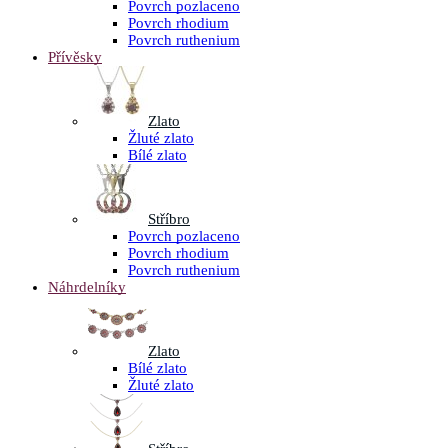
Povrch pozlaceno
Povrch rhodium
Povrch ruthenium
Přívěsky
Zlato
Žluté zlato
Bílé zlato
Stříbro
Povrch pozlaceno
Povrch rhodium
Povrch ruthenium
Náhrdelníky
Zlato
Bílé zlato
Žluté zlato