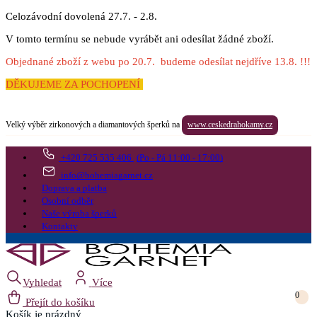
Celozávodní dovolená 27.7. - 2.8.
V tomto termínu se nebude vyrábět ani odesílat žádné zboží.
Objednané zboží z webu po 20.7. budeme odesílat nejdříve 13.8. !!!
DĚKUJEME ZA POCHOPENÍ
Velký výběr zirkonových a diamantových šperků na
www.ceskedrahokamy.cz
+420 725 535 406
(Po - Pá 11:00 - 17:00)
info@bohemiagarnet.cz
Doprava a platba
Osobní odběr
Naše výroba šperků
Kontakty
Vyhledat
Více
0
Přejít do košíku
Košík
je prázdný