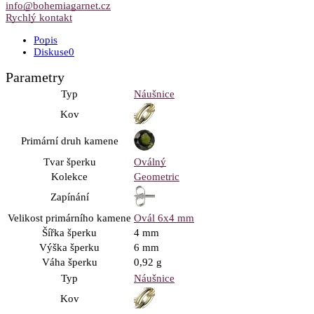
info@bohemiagarnet.cz
Rychlý kontakt
Popis
Diskuse
0
Parametry
Typ
Náušnice
Kov
Primární druh kamene
Tvar šperku
Oválný
Kolekce
Geometric
Zapínání
Velikost primárního kamene
Ovál 6x4 mm
Šířka šperku
4 mm
Výška šperku
6 mm
Váha šperku
0,92 g
Typ
Náušnice
Kov