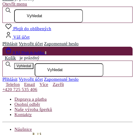
Otevřít menu
Přejít do oblíbených
Váš účet
Přihlásit
Vytvořit účet
Zapomenuté heslo
0 Kč
Přejít do košíku
0
Košík
je prázdný
Vyhledat
Přihlásit
Vytvořit účet
Zapomenuté heslo
Telefon
Email
Více
Zavřít
+420 725 535 406
Doprava a platba
Osobní odběr
Naše výroba šperků
Kontakty
Náušnice