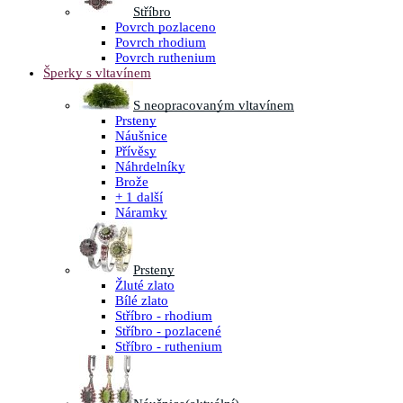
Stříbro
Povrch pozlaceno
Povrch rhodium
Povrch ruthenium
Šperky s vltavínem
S neopracovaným vltavínem
Prsteny
Náušnice
Přívěsy
Náhrdelníky
Brože
+ 1 další
Náramky
Prsteny
Žluté zlato
Bílé zlato
Stříbro - rhodium
Stříbro - pozlacené
Stříbro - ruthenium