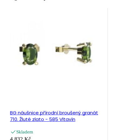
BG náušnice přírodní broušený granát
710. Žluté zlato - 585 Vltavín
Skladem
4 832 Kč