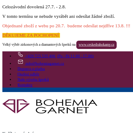
Celozávodní dovolená 27.7. - 2.8.
V tomto termínu se nebude vyrábět ani odesílat žádné zboží.
Objednané zboží z webu po 20.7. budeme odesílat nejdříve 13.8. !!!
DĚKUJEME ZA POCHOPENÍ
Velký výběr zirkonových a diamantových šperků na
www.ceskedrahokamy.cz
+420 725 535 406
(Po - Pá 11:00 - 17:00)
info@bohemiagarnet.cz
Doprava a platba
Osobní odběr
Naše výroba šperků
Kontakty
Vyhledat
Více
Přejít do košíku