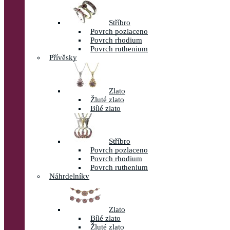
Stříbro
Povrch pozlaceno
Povrch rhodium
Povrch ruthenium
Přívěsky
Zlato
Žluté zlato
Bílé zlato
Stříbro
Povrch pozlaceno
Povrch rhodium
Povrch ruthenium
Náhrdelníky
Zlato
Bílé zlato
Žluté zlato