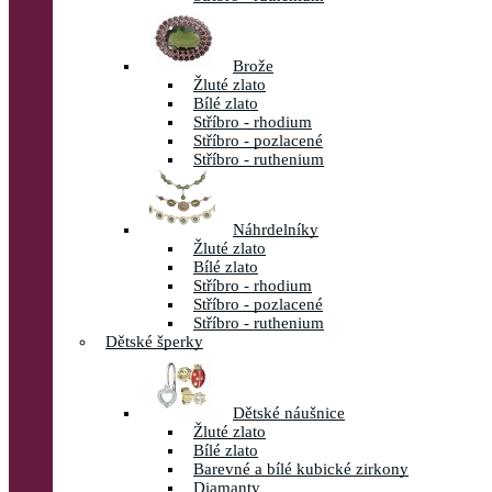
Brože
Žluté zlato
Bílé zlato
Stříbro - rhodium
Stříbro - pozlacené
Stříbro - ruthenium
Náhrdelníky
Žluté zlato
Bílé zlato
Stříbro - rhodium
Stříbro - pozlacené
Stříbro - ruthenium
Dětské šperky
Dětské náušnice
Žluté zlato
Bílé zlato
Barevné a bílé kubické zirkony
Diamanty