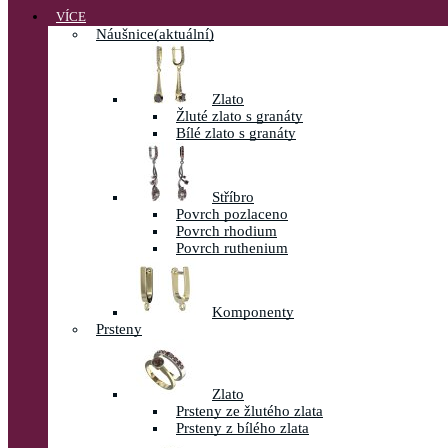
VÍCE
Náušnice
(aktuální)
Zlato
Žluté zlato s granáty
Bílé zlato s granáty
Stříbro
Povrch pozlaceno
Povrch rhodium
Povrch ruthenium
Komponenty
Prsteny
Zlato
Prsteny ze žlutého zlata
Prsteny z bílého zlata