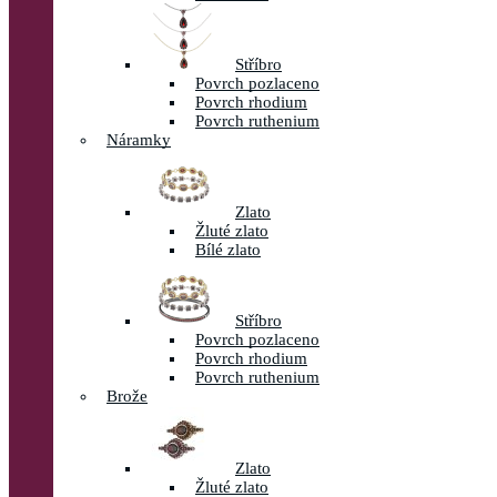
Stříbro
Povrch pozlaceno
Povrch rhodium
Povrch ruthenium
Náramky
Zlato
Žluté zlato
Bílé zlato
Stříbro
Povrch pozlaceno
Povrch rhodium
Povrch ruthenium
Brože
Zlato
Žluté zlato