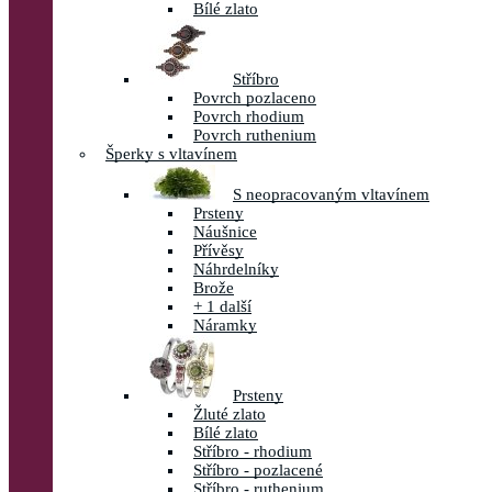
Bílé zlato
Stříbro
Povrch pozlaceno
Povrch rhodium
Povrch ruthenium
Šperky s vltavínem
S neopracovaným vltavínem
Prsteny
Náušnice
Přívěsy
Náhrdelníky
Brože
+ 1 další
Náramky
Prsteny
Žluté zlato
Bílé zlato
Stříbro - rhodium
Stříbro - pozlacené
Stříbro - ruthenium