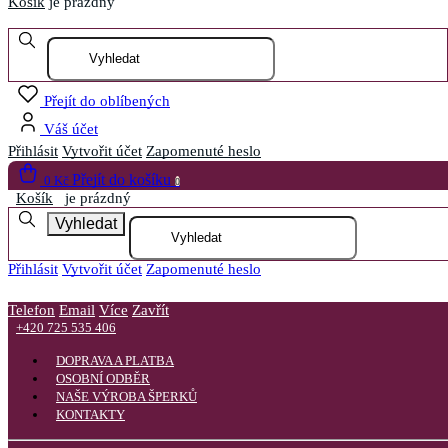
Košík
je prázdný
Otevřít menu
Přejít do oblíbených
Váš účet
Přihlásit
Vytvořit účet
Zapomenuté heslo
Přejít do košíku
0 Kč
0
Košík
je prázdný
Vyhledat
Přihlásit
Vytvořit účet
Zapomenuté heslo
Telefon
Email
Více
Zavřít
+420 725 535 406
DOPRAVA A PLATBA
OSOBNÍ ODBĚR
NAŠE VÝROBA ŠPERKŮ
KONTAKTY