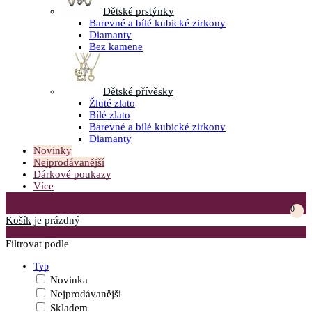
Dětské prstýnky
Barevné a bílé kubické zirkony
Diamanty
Bez kamene
Dětské přívěsky
Žluté zlato
Bílé zlato
Barevné a bílé kubické zirkony
Diamanty
Novinky
Nejprodávanější
Dárkové poukazy
Více
Přejít do košíku
0
Košík
je prázdný
Otevřít menu
Filtrovat podle
Typ
Novinka
Nejprodávanější
Skladem