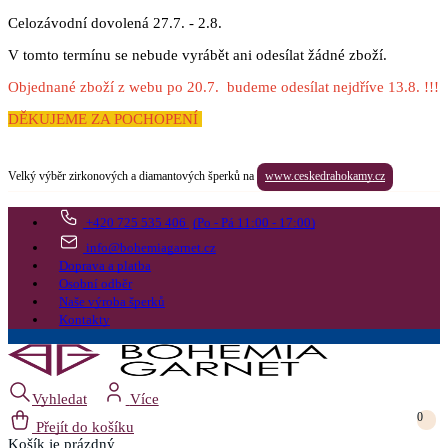
Celozávodní dovolená 27.7. - 2.8.
V tomto termínu se nebude vyrábět ani odesílat žádné zboží.
Objednané zboží z webu po 20.7. budeme odesílat nejdříve 13.8. !!!
DĚKUJEME ZA POCHOPENÍ
Velký výběr zirkonových a diamantových šperků na
www.ceskedrahokamy.cz
+420 725 535 406
(Po - Pá 11:00 - 17:00)
info@bohemiagarnet.cz
Doprava a platba
Osobní odběr
Naše výroba šperků
Kontakty
Vyhledat
Více
0
Přejít do košíku
Košík
je prázdný