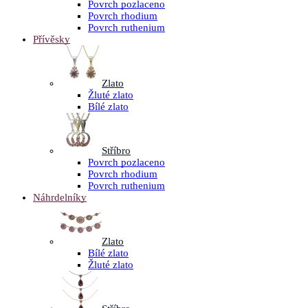
Povrch pozlaceno
Povrch rhodium
Povrch ruthenium
Přívěsky
Zlato
Žluté zlato
Bílé zlato
Stříbro
Povrch pozlaceno
Povrch rhodium
Povrch ruthenium
Náhrdelníky
Zlato
Bílé zlato
Žluté zlato