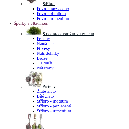
Stříbro
Povrch pozlaceno
Povrch rhodium
Povrch ruthenium
Šperky s vltavínem
S neopracovaným vltavínem
Prsteny
Náušnice
Přívěsy
Náhrdelníky
Brože
+ 1 další
Náramky
Prsteny
Žluté zlato
Bílé zlato
Stříbro - rhodium
Stříbro - pozlacené
Stříbro - ruthenium