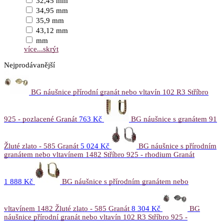
32,45 mm
34,95 mm
35,9 mm
43,12 mm
mm
více...
skrýt
Nejprodávanější
BG náušnice přírodní granát nebo vltavín 102 R3 Stříbro
925 - pozlacené Granát
763 Kč
BG náušnice s granátem 91
Žluté zlato - 585 Granát
5 024 Kč
BG náušnice s přírodním
granátem nebo vltavínem 1482 Stříbro 925 - rhodium Granát
1 888 Kč
BG náušnice s přírodním granátem nebo
vltavínem 1482 Žluté zlato - 585 Granát
8 304 Kč
BG
náušnice přírodní granát nebo vltavín 102 R3 Stříbro 925 -