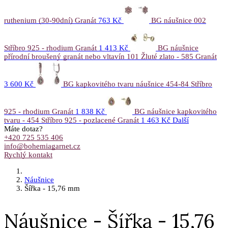
ruthenium (30-90dní) Granát
763 Kč
BG náušnice 002
Stříbro 925 - rhodium Granát
1 413 Kč
BG náušnice
přírodní broušený granát nebo vltavín 101 Žluté zlato - 585 Granát
3 600 Kč
BG kapkovitého tvaru náušnice 454-84 Stříbro
925 - rhodium Granát
1 838 Kč
BG náušnice kapkovitého
tvaru - 454 Stříbro 925 - pozlacené Granát
1 463 Kč
Další
Máte dotaz?
+420 725 535 406
info@bohemiagarnet.cz
Rychlý kontakt
Náušnice
Šířka - 15,76 mm
Náušnice - Šířka - 15,76