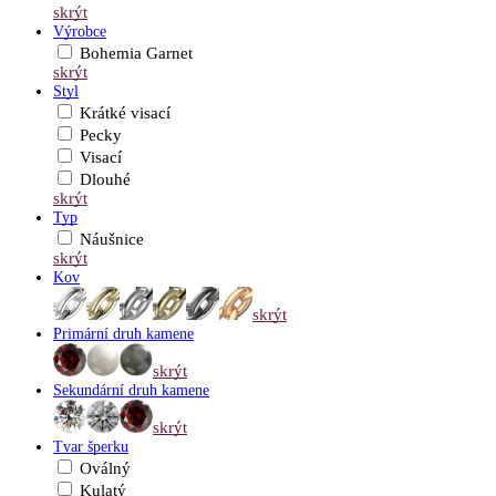
skrýt
Výrobce
Bohemia Garnet
skrýt
Styl
Krátké visací
Pecky
Visací
Dlouhé
skrýt
Typ
Náušnice
skrýt
Kov
skrýt
Primární druh kamene
skrýt
Sekundární druh kamene
skrýt
Tvar šperku
Oválný
Kulatý