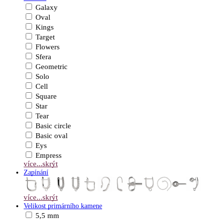
Galaxy
Oval
Kings
Target
Flowers
Sfera
Geometric
Solo
Cell
Square
Star
Tear
Basic circle
Basic oval
Eys
Empress
více...
skrýt
Zapínání
více...
skrýt
Velikost primárního kamene
5,5 mm