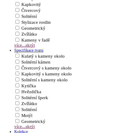
Kapkovitý
Čtvercový
Solitérní
Stylizace rostlin
Geometrický
Zvířátko
Kameny v řadě
více...
skrýt
Specifikace tvaru
Kulatý s kameny okolo
Solitérní kámen
Čtvercový s kameny okolo
Kapkovitý s kameny okolo
Solitérní s kameny okolo
Kytička
Hvězdička
Solitérní šperk
Zvířátko
Solitérní
Motýl
Geometrický
více...
skrýt
Kolekce