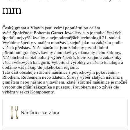
mm
Český granát a Vltavín jsou velmi populární po celém
světě.Společnost Bohemia Garnet Jewellery a. s.je tradicí českých
šperků, nejvyšší kvality a nejmodernějších technologií 21. století.
Vyrábíme šperky v malém množství, stejně jako na zakázku podle
vašich představ. Naše náušnice jsou zdobeny prvotřídními
přírodními granáty, vltavíny / moldavity/, diamanty nebo zirkony.
Náš obchod nabízí bohatý výběr šperků, které zaujnou zákazníky
všech věkových kategorií. Vyberte si výrobky z našeho katalogu a
dodáme váš nákup do jakéhokoli regionu.
Tato část obsahuje stříbrné náušnice s povrchovým pokovením -
Rhodiem, Rutheniem nebo Zlatem. Širový výběr zlatých náušnic s
granátem nebo nášnic s vltavínem. Zlaté, stříbrné máušnice je možné
vyrobit dle přání zákazníka s puzetou, šroubkem nabo závěs dle
výběru v sekci Komponenty.
Náušnice ze zlata