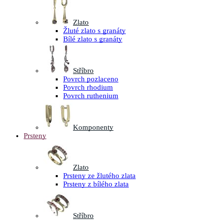
Zlato
Žluté zlato s granáty
Bílé zlato s granáty
Stříbro
Povrch pozlaceno
Povrch rhodium
Povrch ruthenium
Komponenty
Prsteny
Zlato
Prsteny ze žlutého zlata
Prsteny z bílého zlata
Stříbro