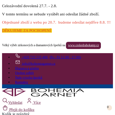
Celozávodní dovolená 27.7. - 2.8.
V tomto termínu se nebude vyrábět ani odesílat žádné zboží.
Objednané zboží z webu po 20.7. budeme odesílat nejdříve 8.8. !!!
DĚKUJEME ZA POCHOPENÍ
Velký výběr zirkonových a diamantových šperků na
www.ceskedrahokamy.cz
+420 725 535 406
(Po - Pá 11:00 - 17:00)
info@bohemiagarnet.cz
Doprava a platba
Osobní odběr
Naše výroba šperků
Kontakty
Vyhledat
Více
0
Přejít do košíku
Košík
je prázdný