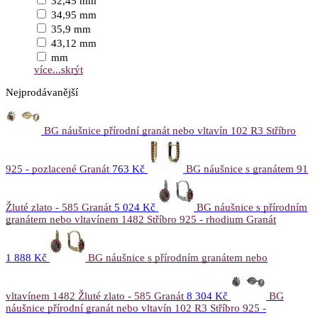
32,45 mm
34,95 mm
35,9 mm
43,12 mm
mm
více...
skrýt
Nejprodávanější
BG náušnice přírodní granát nebo vltavín 102 R3 Stříbro
925 - pozlacené Granát
763 Kč
BG náušnice s granátem 91
Žluté zlato - 585 Granát
5 024 Kč
BG náušnice s přírodním
granátem nebo vltavínem 1482 Stříbro 925 - rhodium Granát
1 888 Kč
BG náušnice s přírodním granátem nebo
vltavínem 1482 Žluté zlato - 585 Granát
8 304 Kč
BG
náušnice přírodní granát nebo vltavín 102 R3 Stříbro 925 -