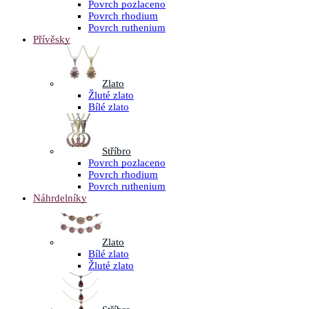
Povrch pozlaceno
Povrch rhodium
Povrch ruthenium
Přívěsky
Zlato
Žluté zlato
Bílé zlato
Stříbro
Povrch pozlaceno
Povrch rhodium
Povrch ruthenium
Náhrdelníky
Zlato
Bílé zlato
Žluté zlato