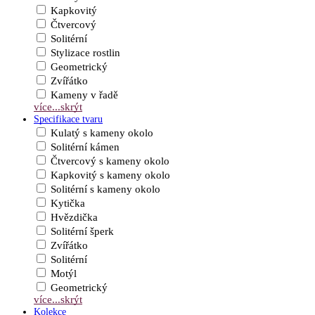
Kapkovitý
Čtvercový
Solitérní
Stylizace rostlin
Geometrický
Zvířátko
Kameny v řadě
více...
skrýt
Specifikace tvaru
Kulatý s kameny okolo
Solitérní kámen
Čtvercový s kameny okolo
Kapkovitý s kameny okolo
Solitérní s kameny okolo
Kytička
Hvězdička
Solitérní šperk
Zvířátko
Solitérní
Motýl
Geometrický
více...
skrýt
Kolekce