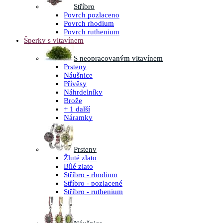
Stříbro
Povrch pozlaceno
Povrch rhodium
Povrch ruthenium
Šperky s vltavínem
S neopracovaným vltavínem
Prsteny
Náušnice
Přívěsy
Náhrdelníky
Brože
+ 1 další
Náramky
Prsteny
Žluté zlato
Bílé zlato
Stříbro - rhodium
Stříbro - pozlacené
Stříbro - ruthenium