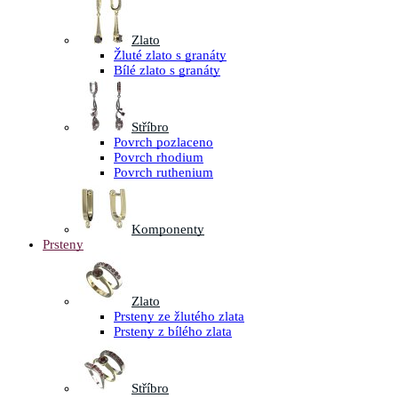
Zlato
Žluté zlato s granáty
Bílé zlato s granáty
Stříbro
Povrch pozlaceno
Povrch rhodium
Povrch ruthenium
Komponenty
Prsteny
Zlato
Prsteny ze žlutého zlata
Prsteny z bílého zlata
Stříbro