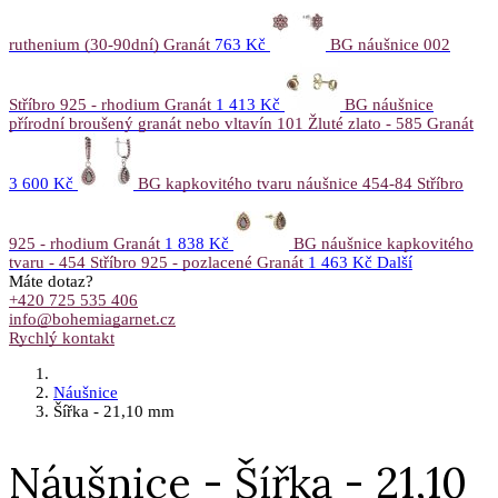
ruthenium (30-90dní) Granát
763 Kč
BG náušnice 002
Stříbro 925 - rhodium Granát
1 413 Kč
BG náušnice
přírodní broušený granát nebo vltavín 101 Žluté zlato - 585 Granát
3 600 Kč
BG kapkovitého tvaru náušnice 454-84 Stříbro
925 - rhodium Granát
1 838 Kč
BG náušnice kapkovitého
tvaru - 454 Stříbro 925 - pozlacené Granát
1 463 Kč
Další
Máte dotaz?
+420 725 535 406
info@bohemiagarnet.cz
Rychlý kontakt
Náušnice
Šířka - 21,10 mm
Náušnice - Šířka - 21,10