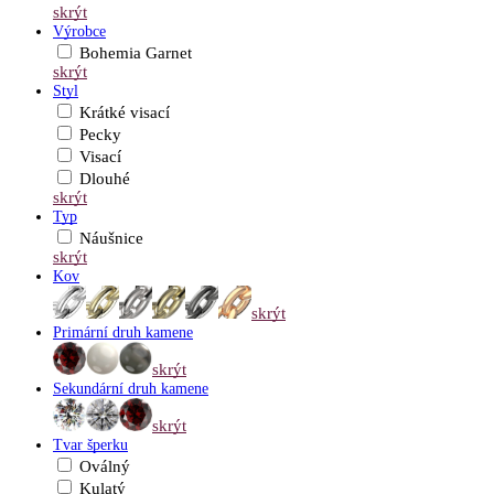
skrýt
Výrobce
Bohemia Garnet
skrýt
Styl
Krátké visací
Pecky
Visací
Dlouhé
skrýt
Typ
Náušnice
skrýt
Kov
skrýt
Primární druh kamene
skrýt
Sekundární druh kamene
skrýt
Tvar šperku
Oválný
Kulatý