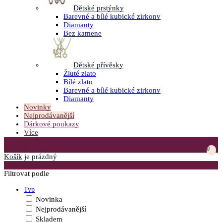
Dětské prstýnky
Barevné a bílé kubické zirkony
Diamanty
Bez kamene
Dětské přívěsky
Žluté zlato
Bílé zlato
Barevné a bílé kubické zirkony
Diamanty
Novinky
Nejprodávanější
Dárkové poukazy
Více
Přejít do košíku
0
Košík
je prázdný
Otevřít menu
Filtrovat podle
Typ
Novinka
Nejprodávanější
Skladem