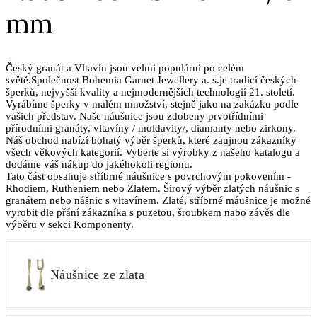
mm
Český granát a Vltavín jsou velmi populární po celém
světě.Společnost Bohemia Garnet Jewellery a. s.je tradicí českých
šperků, nejvyšší kvality a nejmodernějších technologií 21. století.
Vyrábíme šperky v malém množství, stejně jako na zakázku podle
vašich představ. Naše náušnice jsou zdobeny prvotřídními
přírodními granáty, vltavíny / moldavity/, diamanty nebo zirkony.
Náš obchod nabízí bohatý výběr šperků, které zaujnou zákazníky
všech věkových kategorií. Vyberte si výrobky z našeho katalogu a
dodáme váš nákup do jakéhokoli regionu.
Tato část obsahuje stříbrné náušnice s povrchovým pokovením -
Rhodiem, Rutheniem nebo Zlatem. Širový výběr zlatých náušnic s
granátem nebo nášnic s vltavínem. Zlaté, stříbrné máušnice je možné
vyrobit dle přání zákazníka s puzetou, šroubkem nabo závěs dle
výběru v sekci Komponenty.
Náušnice ze zlata