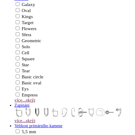
Galaxy
Oval
Kings
Target
Flowers
Sfera
Geometric
Solo
Cell
Square
Star
Tear
Basic circle
Basic oval
Eys
Empress
více...
skrýt
Zapínání
více...
skrýt
Velikost primárního kamene
5,5 mm