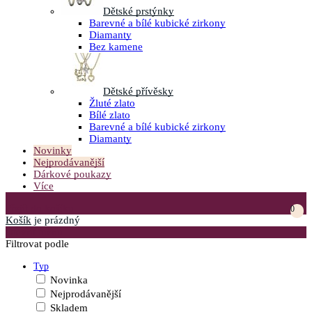
Dětské prstýnky
Barevné a bílé kubické zirkony
Diamanty
Bez kamene
Dětské přívěsky
Žluté zlato
Bílé zlato
Barevné a bílé kubické zirkony
Diamanty
Novinky
Nejprodávanější
Dárkové poukazy
Více
Přejít do košíku
0
Košík
je prázdný
Otevřít menu
Filtrovat podle
Typ
Novinka
Nejprodávanější
Skladem