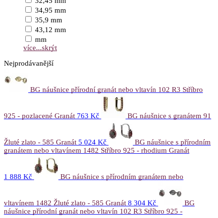
32,45 mm
34,95 mm
35,9 mm
43,12 mm
mm
více...
skrýt
Nejprodávanější
BG náušnice přírodní granát nebo vltavín 102 R3 Stříbro
925 - pozlacené Granát
763 Kč
BG náušnice s granátem 91
Žluté zlato - 585 Granát
5 024 Kč
BG náušnice s přírodním
granátem nebo vltavínem 1482 Stříbro 925 - rhodium Granát
1 888 Kč
BG náušnice s přírodním granátem nebo
vltavínem 1482 Žluté zlato - 585 Granát
8 304 Kč
BG
náušnice přírodní granát nebo vltavín 102 R3 Stříbro 925 -