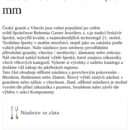
mm
Český granát a Vltavín jsou velmi populární po celém
světě.Společnost Bohemia Garnet Jewellery a. s.je tradicí českých
šperků, nejvyšší kvality a nejmodernějších technologií 21. století.
Vyrábíme šperky v malém množství, stejně jako na zakázku podle
vašich představ. Naše náušnice jsou zdobeny prvotřídními
přírodními granáty, vltavíny / moldavity/, diamanty nebo zirkony.
Náš obchod nabízí bohatý výběr šperků, které zaujnou zákazníky
všech věkových kategorií. Vyberte si výrobky z našeho katalogu a
dodáme váš nákup do jakéhokoli regionu.
Tato část obsahuje stříbrné náušnice s povrchovým pokovením -
Rhodiem, Rutheniem nebo Zlatem. Širový výběr zlatých náušnic s
granátem nebo nášnic s vltavínem. Zlaté, stříbrné máušnice je možné
vyrobit dle přání zákazníka s puzetou, šroubkem nabo závěs dle
výběru v sekci Komponenty.
Náušnice ze zlata