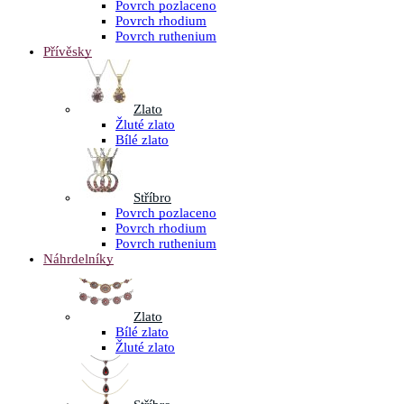
Povrch pozlaceno
Povrch rhodium
Povrch ruthenium
Přívěsky
Zlato
Žluté zlato
Bílé zlato
Stříbro
Povrch pozlaceno
Povrch rhodium
Povrch ruthenium
Náhrdelníky
Zlato
Bílé zlato
Žluté zlato