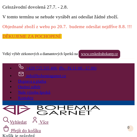
Celozávodní dovolená 27.7. - 2.8.
V tomto termínu se nebude vyrábět ani odesílat žádné zboží.
Objednané zboží z webu po 20.7. budeme odesílat nejdříve 8.8. !!!
DĚKUJEME ZA POCHOPENÍ
Velký výběr zirkonových a diamantových šperků na
www.ceskedrahokamy.cz
+420 725 535 406
(Po - Pá 11:00 - 17:00)
info@bohemiagarnet.cz
Doprava a platba
Osobní odběr
Naše výroba šperků
Kontakty
Vyhledat
Více
0
Přejít do košíku
Košík
je prázdný