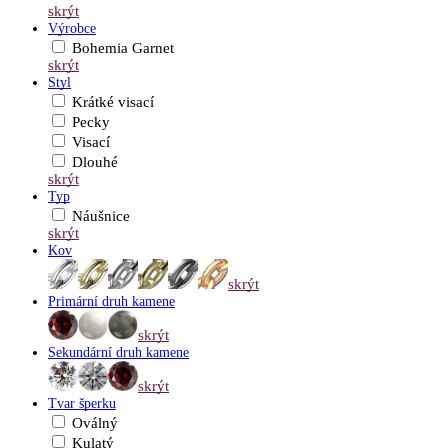
skrýt
Výrobce
Bohemia Garnet
skrýt
Styl
Krátké visací
Pecky
Visací
Dlouhé
skrýt
Typ
Náušnice
skrýt
Kov
skrýt
Primární druh kamene
skrýt
Sekundární druh kamene
skrýt
Tvar šperku
Oválný
Kulatý