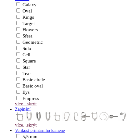
Galaxy
Oval
Kings
Target
Flowers
Sfera
Geometric
Solo
Cell
Square
Star
Tear
Basic circle
Basic oval
Eys
Empress
více...
skrýt
Zapínání
více...
skrýt
Velikost primárního kamene
5,5 mm