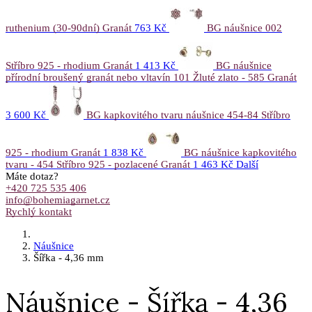
ruthenium (30-90dní) Granát
763 Kč
BG náušnice 002
Stříbro 925 - rhodium Granát
1 413 Kč
BG náušnice
přírodní broušený granát nebo vltavín 101 Žluté zlato - 585 Granát
3 600 Kč
BG kapkovitého tvaru náušnice 454-84 Stříbro
925 - rhodium Granát
1 838 Kč
BG náušnice kapkovitého
tvaru - 454 Stříbro 925 - pozlacené Granát
1 463 Kč
Další
Máte dotaz?
+420 725 535 406
info@bohemiagarnet.cz
Rychlý kontakt
Náušnice
Šířka - 4,36 mm
Náušnice - Šířka - 4,36