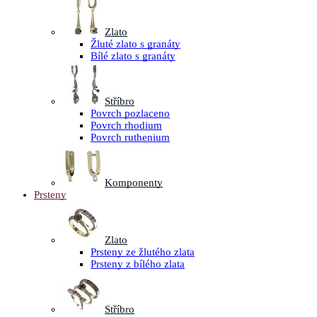
Zlato
Žluté zlato s granáty
Bílé zlato s granáty
Stříbro
Povrch pozlaceno
Povrch rhodium
Povrch ruthenium
Komponenty
Prsteny
Zlato
Prsteny ze žlutého zlata
Prsteny z bílého zlata
Stříbro