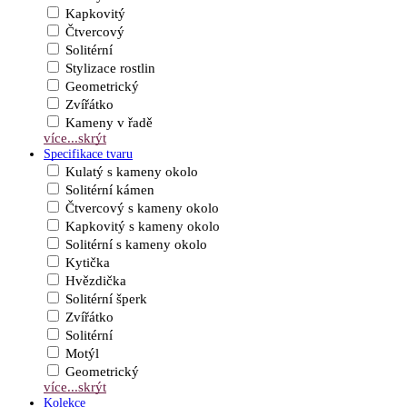
Kapkovitý
Čtvercový
Solitérní
Stylizace rostlin
Geometrický
Zvířátko
Kameny v řadě
více...
skrýt
Specifikace tvaru
Kulatý s kameny okolo
Solitérní kámen
Čtvercový s kameny okolo
Kapkovitý s kameny okolo
Solitérní s kameny okolo
Kytička
Hvězdička
Solitérní šperk
Zvířátko
Solitérní
Motýl
Geometrický
více...
skrýt
Kolekce