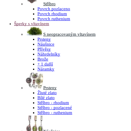
Stříbro
Povrch pozlaceno
Povrch rhodium
Povrch ruthenium
Šperky s vltavínem
S neopracovaným vltavínem
Prsteny
Náušnice
Přívěsy
Náhrdelníky
Brože
+ 1 další
Náramky
Prsteny
Žluté zlato
Bílé zlato
Stříbro - rhodium
Stříbro - pozlacené
Stříbro - ruthenium