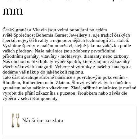
mm
Český granát a Vltavín jsou velmi populární po celém
světě.Společnost Bohemia Garnet Jewellery a. s.je tradicí českých
šperků, nejvyšší kvality a nejmodernějších technologií 21. století.
Vyrábíme šperky v malém množství, stejně jako na zakázku podle
vašich představ. Naše náušnice jsou zdobeny prvotřídními
přírodními granáty, vltavíny / moldavity/, diamanty nebo zirkony.
Náš obchod nabízí bohatý výběr šperků, které zaujnou zákazníky
všech věkových kategorií. Vyberte si výrobky z našeho katalogu a
dodáme váš nákup do jakéhokoli regionu.
Tato část obsahuje stříbrné náušnice s povrchovým pokovením -
Rhodiem, Rutheniem nebo Zlatem. Širový výběr zlatých náušnic s
granátem nebo nášnic s vltavínem. Zlaté, stříbrné máušnice je možné
vyrobit dle přání zákazníka s puzetou, šroubkem nabo závěs dle
výběru v sekci Komponenty.
Náušnice ze zlata