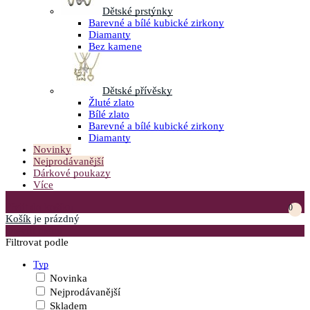
Dětské prstýnky
Barevné a bílé kubické zirkony
Diamanty
Bez kamene
Dětské přívěsky
Žluté zlato
Bílé zlato
Barevné a bílé kubické zirkony
Diamanty
Novinky
Nejprodávanější
Dárkové poukazy
Více
Přejít do košíku
0
Košík
je prázdný
Otevřít menu
Filtrovat podle
Typ
Novinka
Nejprodávanější
Skladem