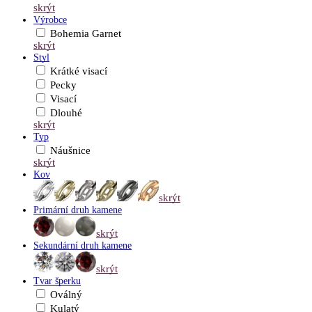
skrýt
Výrobce
Bohemia Garnet
skrýt
Styl
Krátké visací
Pecky
Visací
Dlouhé
skrýt
Typ
Náušnice
skrýt
Kov
skrýt
Primární druh kamene
skrýt
Sekundární druh kamene
skrýt
Tvar šperku
Oválný
Kulatý