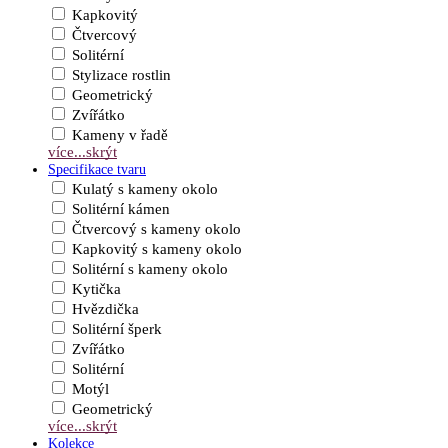
Kapkovitý
Čtvercový
Solitérní
Stylizace rostlin
Geometrický
Zvířátko
Kameny v řadě
více...
skrýt
Specifikace tvaru
Kulatý s kameny okolo
Solitérní kámen
Čtvercový s kameny okolo
Kapkovitý s kameny okolo
Solitérní s kameny okolo
Kytička
Hvězdička
Solitérní šperk
Zvířátko
Solitérní
Motýl
Geometrický
více...
skrýt
Kolekce