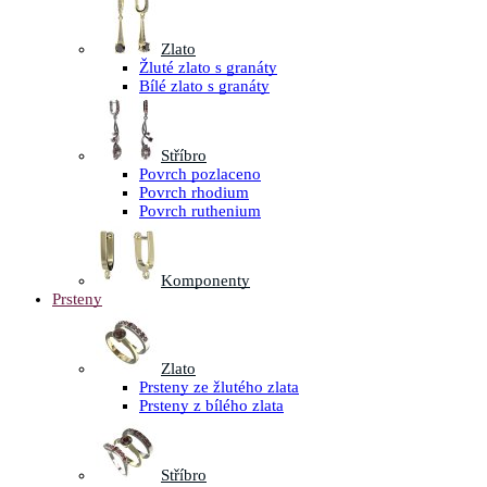
Zlato
Žluté zlato s granáty
Bílé zlato s granáty
Stříbro
Povrch pozlaceno
Povrch rhodium
Povrch ruthenium
Komponenty
Prsteny
Zlato
Prsteny ze žlutého zlata
Prsteny z bílého zlata
Stříbro