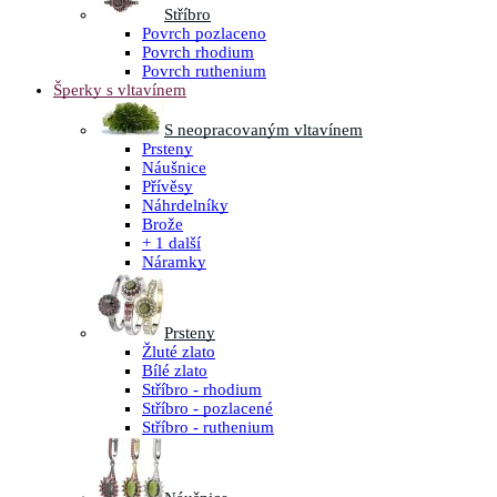
Stříbro
Povrch pozlaceno
Povrch rhodium
Povrch ruthenium
Šperky s vltavínem
S neopracovaným vltavínem
Prsteny
Náušnice
Přívěsy
Náhrdelníky
Brože
+ 1 další
Náramky
Prsteny
Žluté zlato
Bílé zlato
Stříbro - rhodium
Stříbro - pozlacené
Stříbro - ruthenium