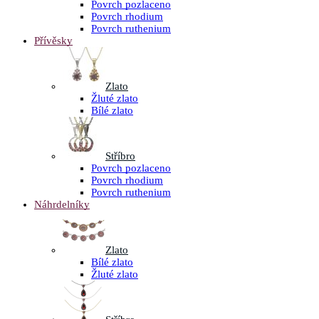
Povrch pozlaceno
Povrch rhodium
Povrch ruthenium
Přívěsky
Zlato
Žluté zlato
Bílé zlato
Stříbro
Povrch pozlaceno
Povrch rhodium
Povrch ruthenium
Náhrdelníky
Zlato
Bílé zlato
Žluté zlato