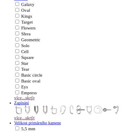
Galaxy
Oval
Kings
Target
Flowers
Sfera
Geometric
Solo
Cell
Square
Star
Tear
Basic circle
Basic oval
Eys
Empress
více...
skrýt
Zapínání
více...
skrýt
Velikost primárního kamene
5,5 mm