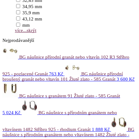
32,45 mm
34,95 mm
35,9 mm
43,12 mm
mm
více...
skrýt
Nejprodávanější
BG náušnice přírodní granát nebo vltavín 102 R3 Stříbro
925 - pozlacené Granát
763 Kč
BG náušnice přírodní
broušený granát nebo vltavín 101 Žluté zlato - 585 Granát
3 600 Kč
BG náušnice s granátem 91 Žluté zlato - 585 Granát
5 024 Kč
BG náušnice s přírodním granátem nebo
vltavínem 1482 Stříbro 925 - rhodium Granát
1 888 Kč
BG
náušnice s přírodním granátem nebo vltavínem 1482 Žluté zlato -