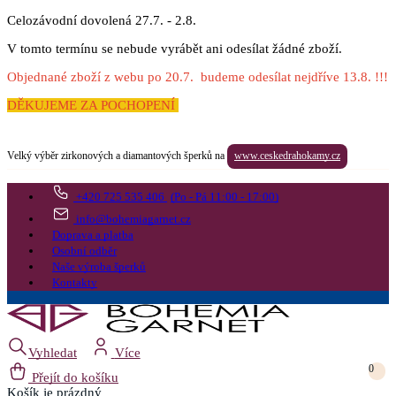
Celozávodní dovolená 27.7. - 2.8.
V tomto termínu se nebude vyrábět ani odesílat žádné zboží.
Objednané zboží z webu po 20.7. budeme odesílat nejdříve 13.8. !!!
DĚKUJEME ZA POCHOPENÍ
Velký výběr zirkonových a diamantových šperků na
www.ceskedrahokamy.cz
+420 725 535 406
(Po - Pá 11:00 - 17:00)
info@bohemiagarnet.cz
Doprava a platba
Osobní odběr
Naše výroba šperků
Kontakty
Vyhledat
Více
0
Přejít do košíku
Košík
je prázdný