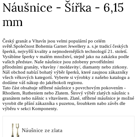
Náušnice - Šířka - 6,15
mm
Český granát a Vltavín jsou velmi populární po celém
světě.Společnost Bohemia Garnet Jewellery a. s.je tradicí českých
šperků, nejvyšší kvality a nejmodernějších technologií 21. století.
Vyrábíme šperky v malém množství, stejně jako na zakázku podle
vašich představ. Naše náušnice jsou zdobeny prvotřídními
přírodními granáty, vltavíny / moldavity/, diamanty nebo zirkony.
Náš obchod nabízí bohatý výběr šperků, které zaujnou zákazníky
všech věkových kategorií. Vyberte si výrobky z našeho katalogu a
dodáme váš nákup do jakéhokoli regionu.
Tato část obsahuje stříbrné náušnice s povrchovým pokovením -
Rhodiem, Rutheniem nebo Zlatem. Širový výběr zlatých náušnic s
granátem nebo nášnic s vltavínem. Zlaté, stříbrné máušnice je možné
vyrobit dle přání zákazníka s puzetou, šroubkem nabo závěs dle
výběru v sekci Komponenty.
Náušnice ze zlata