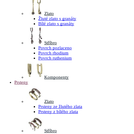
Zlato
Žluté zlato s granáty
Bílé zlato s granáty
Stříbro
Povrch pozlaceno
Povrch rhodium
Povrch ruthenium
Komponenty
Prsteny
Zlato
Prsteny ze žlutého zlata
Prsteny z bílého zlata
Stříbro