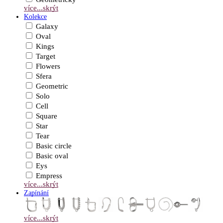
více...
skrýt
Kolekce
Galaxy
Oval
Kings
Target
Flowers
Sfera
Geometric
Solo
Cell
Square
Star
Tear
Basic circle
Basic oval
Eys
Empress
více...
skrýt
Zapínání
více...
skrýt