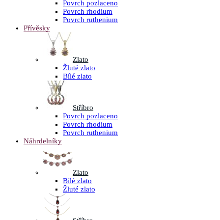
Povrch pozlaceno
Povrch rhodium
Povrch ruthenium
Přívěsky
Zlato
Žluté zlato
Bílé zlato
Stříbro
Povrch pozlaceno
Povrch rhodium
Povrch ruthenium
Náhrdelníky
Zlato
Bílé zlato
Žluté zlato