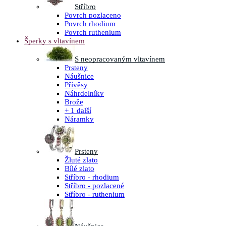
Stříbro
Povrch pozlaceno
Povrch rhodium
Povrch ruthenium
Šperky s vltavínem
S neopracovaným vltavínem
Prsteny
Náušnice
Přívěsy
Náhrdelníky
Brože
+ 1 další
Náramky
Prsteny
Žluté zlato
Bílé zlato
Stříbro - rhodium
Stříbro - pozlacené
Stříbro - ruthenium