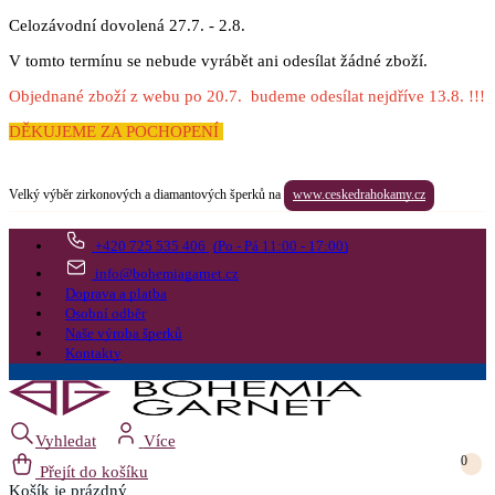
Celozávodní dovolená 27.7. - 2.8.
V tomto termínu se nebude vyrábět ani odesílat žádné zboží.
Objednané zboží z webu po 20.7. budeme odesílat nejdříve 13.8. !!!
DĚKUJEME ZA POCHOPENÍ
Velký výběr zirkonových a diamantových šperků na
www.ceskedrahokamy.cz
+420 725 535 406
(Po - Pá 11:00 - 17:00)
info@bohemiagarnet.cz
Doprava a platba
Osobní odběr
Naše výroba šperků
Kontakty
Vyhledat
Více
0
Přejít do košíku
Košík
je prázdný