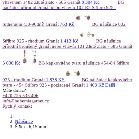
vltavínem 1482 Žluté zlato - 585 Granát
8 304 Kč
BG
náušnice přírodní granát nebo vltavín 102 R3 Stříbro 925 -
ruthenium (30-90dní) Granát
763 Kč
BG náušnice 002
Stříbro 925 - rhodium Granát
1 413 Kč
BG náušnice
přírodní broušený granát nebo vltavín 101 Žluté zlato - 585 Granát
3 600 Kč
BG kapkovitého tvaru náušnice 454-84 Stříbro
925 - rhodium Granát
1 838 Kč
BG náušnice kapkovitého
tvaru - 454 Stříbro 925 - pozlacené Granát
1 463 Kč
Další
Máte dotaz?
+420 725 535 406
info@bohemiagarnet.cz
Rychlý kontakt
Náušnice
Šířka - 6,15 mm