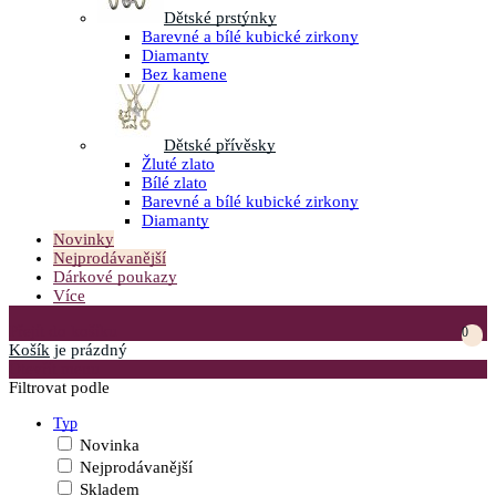
Dětské prstýnky
Barevné a bílé kubické zirkony
Diamanty
Bez kamene
Dětské přívěsky
Žluté zlato
Bílé zlato
Barevné a bílé kubické zirkony
Diamanty
Novinky
Nejprodávanější
Dárkové poukazy
Více
Přejít do košíku
0
Košík
je prázdný
Otevřít menu
Filtrovat podle
Typ
Novinka
Nejprodávanější
Skladem