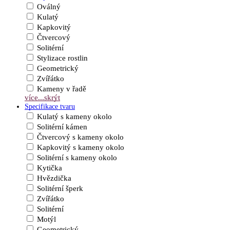
Oválný
Kulatý
Kapkovitý
Čtvercový
Solitérní
Stylizace rostlin
Geometrický
Zvířátko
Kameny v řadě
více...
skrýt
Specifikace tvaru
Kulatý s kameny okolo
Solitérní kámen
Čtvercový s kameny okolo
Kapkovitý s kameny okolo
Solitérní s kameny okolo
Kytička
Hvězdička
Solitérní šperk
Zvířátko
Solitérní
Motýl
Geometrický