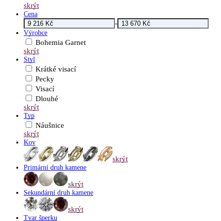
skrýt
Cena
-
Výrobce
Bohemia Garnet
skrýt
Styl
Krátké visací
Pecky
Visací
Dlouhé
skrýt
Typ
Náušnice
skrýt
Kov
skrýt
Primární druh kamene
skrýt
Sekundární druh kamene
skrýt
Tvar šperku