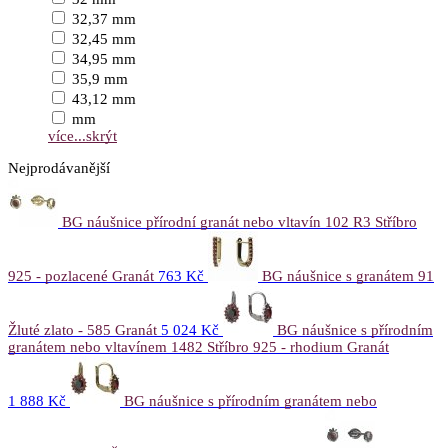
32,37 mm
32,45 mm
34,95 mm
35,9 mm
43,12 mm
mm
více...
skrýt
Nejprodávanější
BG náušnice přírodní granát nebo vltavín 102 R3 Stříbro
925 - pozlacené Granát
763 Kč
BG náušnice s granátem 91
Žluté zlato - 585 Granát
5 024 Kč
BG náušnice s přírodním
granátem nebo vltavínem 1482 Stříbro 925 - rhodium Granát
1 888 Kč
BG náušnice s přírodním granátem nebo