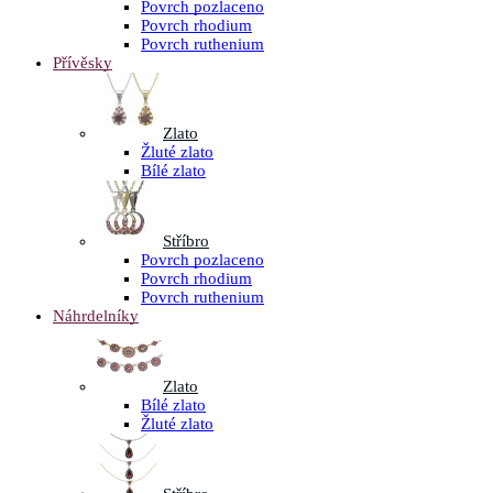
Povrch pozlaceno
Povrch rhodium
Povrch ruthenium
Přívěsky
Zlato
Žluté zlato
Bílé zlato
Stříbro
Povrch pozlaceno
Povrch rhodium
Povrch ruthenium
Náhrdelníky
Zlato
Bílé zlato
Žluté zlato