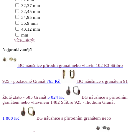
32,37 mm
32,45 mm
34,95 mm
35,9 mm
43,12 mm
mm
více...
skrýt
Nejprodávanější
BG náušnice přírodní granát nebo vltavín 102 R3 Stříbro
925 - pozlacené Granát
763 Kč
BG náušnice s granátem 91
Žluté zlato - 585 Granát
5 024 Kč
BG náušnice s přírodním
granátem nebo vltavínem 1482 Stříbro 925 - rhodium Granát
1 888 Kč
BG náušnice s přírodním granátem nebo