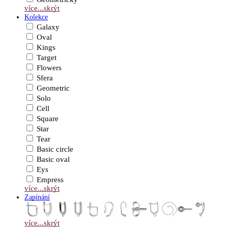
více...
skrýt
Kolekce
Galaxy
Oval
Kings
Target
Flowers
Sfera
Geometric
Solo
Cell
Square
Star
Tear
Basic circle
Basic oval
Eys
Empress
více...
skrýt
Zapínání
více...
skrýt