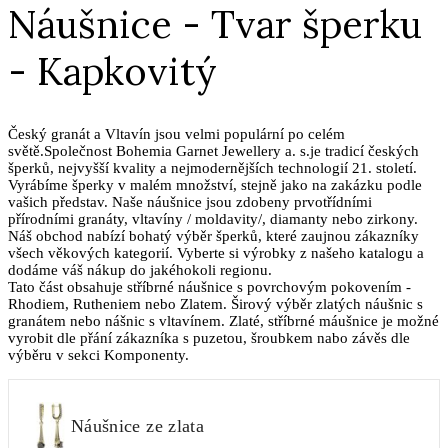
Náušnice - Tvar šperku
- Kapkovitý
Český granát a Vltavín jsou velmi populární po celém
světě.Společnost Bohemia Garnet Jewellery a. s.je tradicí českých
šperků, nejvyšší kvality a nejmodernějších technologií 21. století.
Vyrábíme šperky v malém množství, stejně jako na zakázku podle
vašich představ. Naše náušnice jsou zdobeny prvotřídními
přírodními granáty, vltavíny / moldavity/, diamanty nebo zirkony.
Náš obchod nabízí bohatý výběr šperků, které zaujnou zákazníky
všech věkových kategorií. Vyberte si výrobky z našeho katalogu a
dodáme váš nákup do jakéhokoli regionu.
Tato část obsahuje stříbrné náušnice s povrchovým pokovením -
Rhodiem, Rutheniem nebo Zlatem. Širový výběr zlatých náušnic s
granátem nebo nášnic s vltavínem. Zlaté, stříbrné máušnice je možné
vyrobit dle přání zákazníka s puzetou, šroubkem nabo závěs dle
výběru v sekci Komponenty.
Náušnice ze zlata