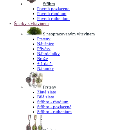
Stříbro
Povrch pozlaceno
Povrch rhodium
Povrch ruthenium
Šperky s vltavínem
S neopracovaným vltavínem
Prsteny
Náušnice
Přívěsy
Náhrdelníky
Brože
+ 1 další
Náramky
Prsteny
Žluté zlato
Bílé zlato
Stříbro - rhodium
Stříbro - pozlacené
Stříbro - ruthenium