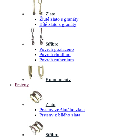
Zlato
Žluté zlato s granáty
Bílé zlato s granáty
Stříbro
Povrch pozlaceno
Povrch rhodium
Povrch ruthenium
Komponenty
Prsteny
Zlato
Prsteny ze žlutého zlata
Prsteny z bílého zlata
Stříbro