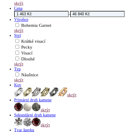
skrýt
Cena
-
Výrobce
Bohemia Garnet
skrýt
Styl
Krátké visací
Pecky
Visací
Dlouhé
skrýt
Typ
Náušnice
skrýt
Kov
skrýt
Primární druh kamene
skrýt
Sekundární druh kamene
skrýt
Tvar šperku