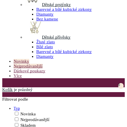
Dětské prstýnky
Barevné a bílé kubické zirkony
Diamanty
Bez kamene
Dětské přívěsky
Žluté zlato
Bílé zlato
Barevné a bílé kubické zirkony
Diamanty
Novinky
Nejprodávanější
Dárkové poukazy
Více
Přejít do košíku
0
Košík
je prázdný
Otevřít menu
Filtrovat podle
Typ
Novinka
Nejprodávanější
Skladem