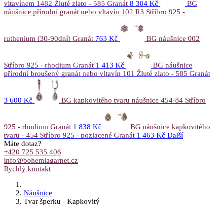
vltavínem 1482 Žluté zlato - 585 Granát
8 304 Kč
BG
náušnice přírodní granát nebo vltavín 102 R3 Stříbro 925 -
ruthenium (30-90dní) Granát
763 Kč
BG náušnice 002
Stříbro 925 - rhodium Granát
1 413 Kč
BG náušnice
přírodní broušený granát nebo vltavín 101 Žluté zlato - 585 Granát
3 600 Kč
BG kapkovitého tvaru náušnice 454-84 Stříbro
925 - rhodium Granát
1 838 Kč
BG náušnice kapkovitého
tvaru - 454 Stříbro 925 - pozlacené Granát
1 463 Kč
Další
Máte dotaz?
+420 725 535 406
info@bohemiagarnet.cz
Rychlý kontakt
Náušnice
Tvar šperku - Kapkovitý