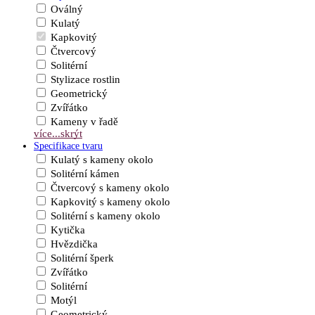
Oválný
Kulatý
Kapkovitý
Čtvercový
Solitérní
Stylizace rostlin
Geometrický
Zvířátko
Kameny v řadě
více...
skrýt
Specifikace tvaru
Kulatý s kameny okolo
Solitérní kámen
Čtvercový s kameny okolo
Kapkovitý s kameny okolo
Solitérní s kameny okolo
Kytička
Hvězdička
Solitérní šperk
Zvířátko
Solitérní
Motýl
Geometrický