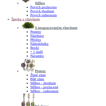
Stříbro
Povrch pozlaceno
Povrch rhodium
Povrch ruthenium
Šperky s vltavínem
S neopracovaným vltavínem
Prsteny
Náušnice
Přívěsy
Náhrdelníky
Brože
+ 1 další
Náramky
Prsteny
Žluté zlato
Bílé zlato
Stříbro - rhodium
Stříbro - pozlacené
Stříbro - ruthenium