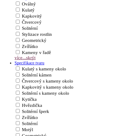
Oválný
Kulatý
Kapkovitý
Čtvercový
Solitérní
Stylizace rostlin
Geometrický
Zvířátko
Kameny v řadě
více...
skrýt
Specifikace tvaru
Kulatý s kameny okolo
Solitérní kámen
Čtvercový s kameny okolo
Kapkovitý s kameny okolo
Solitérní s kameny okolo
Kytička
Hvězdička
Solitérní šperk
Zvířátko
Solitérní
Motýl
Geometrický