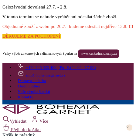
Celozávodní dovolená 27.7. - 2.8.
V tomto termínu se nebude vyrábět ani odesílat žádné zboží.
Objednané zboží z webu po 20.7. budeme odesílat nejdříve 13.8. !!!
DĚKUJEME ZA POCHOPENÍ
Velký výběr zirkonových a diamantových šperků na
www.ceskedrahokamy.cz
+420 725 535 406
(Po - Pá 11:00 - 17:00)
info@bohemiagarnet.cz
Doprava a platba
Osobní odběr
Naše výroba šperků
Kontakty
Vyhledat
Více
0
Přejít do košíku
Košík
je prázdný