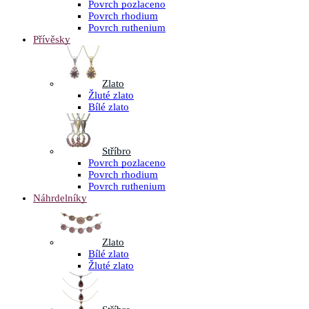
Povrch pozlaceno
Povrch rhodium
Povrch ruthenium
Přívěsky
Zlato
Žluté zlato
Bílé zlato
Stříbro
Povrch pozlaceno
Povrch rhodium
Povrch ruthenium
Náhrdelníky
Zlato
Bílé zlato
Žluté zlato