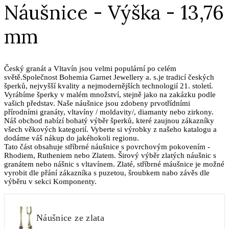
Náušnice - Výška - 13,76
mm
Český granát a Vltavín jsou velmi populární po celém
světě.Společnost Bohemia Garnet Jewellery a. s.je tradicí českých
šperků, nejvyšší kvality a nejmodernějších technologií 21. století.
Vyrábíme šperky v malém množství, stejně jako na zakázku podle
vašich představ. Naše náušnice jsou zdobeny prvotřídními
přírodními granáty, vltavíny / moldavity/, diamanty nebo zirkony.
Náš obchod nabízí bohatý výběr šperků, které zaujnou zákazníky
všech věkových kategorií. Vyberte si výrobky z našeho katalogu a
dodáme váš nákup do jakéhokoli regionu.
Tato část obsahuje stříbrné náušnice s povrchovým pokovením -
Rhodiem, Rutheniem nebo Zlatem. Širový výběr zlatých náušnic s
granátem nebo nášnic s vltavínem. Zlaté, stříbrné máušnice je možné
vyrobit dle přání zákazníka s puzetou, šroubkem nabo závěs dle
výběru v sekci Komponenty.
Náušnice ze zlata