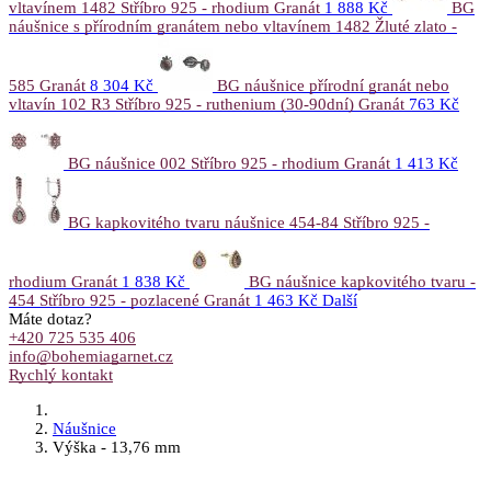
vltavínem 1482 Stříbro 925 - rhodium Granát
1 888 Kč
BG
náušnice s přírodním granátem nebo vltavínem 1482 Žluté zlato -
585 Granát
8 304 Kč
BG náušnice přírodní granát nebo
vltavín 102 R3 Stříbro 925 - ruthenium (30-90dní) Granát
763 Kč
BG náušnice 002 Stříbro 925 - rhodium Granát
1 413 Kč
BG kapkovitého tvaru náušnice 454-84 Stříbro 925 -
rhodium Granát
1 838 Kč
BG náušnice kapkovitého tvaru -
454 Stříbro 925 - pozlacené Granát
1 463 Kč
Další
Máte dotaz?
+420 725 535 406
info@bohemiagarnet.cz
Rychlý kontakt
Náušnice
Výška - 13,76 mm