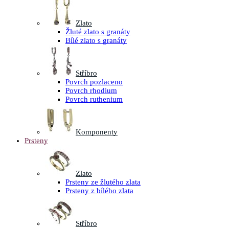
Zlato
Žluté zlato s granáty
Bílé zlato s granáty
Stříbro
Povrch pozlaceno
Povrch rhodium
Povrch ruthenium
Komponenty
Prsteny
Zlato
Prsteny ze žlutého zlata
Prsteny z bílého zlata
Stříbro