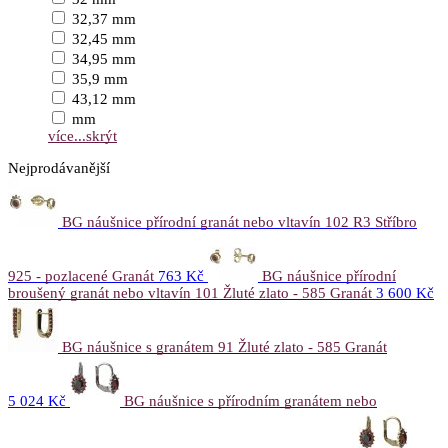
32,37 mm
32,45 mm
34,95 mm
35,9 mm
43,12 mm
mm
více...
skrýt
Nejprodávanější
BG náušnice přírodní granát nebo vltavín 102 R3 Stříbro
925 - pozlacené Granát
763 Kč
BG náušnice přírodní
broušený granát nebo vltavín 101 Žluté zlato - 585 Granát
3 600 Kč
BG náušnice s granátem 91 Žluté zlato - 585 Granát
5 024 Kč
BG náušnice s přírodním granátem nebo