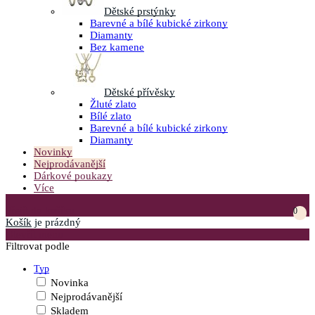
Dětské prstýnky
Barevné a bílé kubické zirkony
Diamanty
Bez kamene
Dětské přívěsky
Žluté zlato
Bílé zlato
Barevné a bílé kubické zirkony
Diamanty
Novinky
Nejprodávanější
Dárkové poukazy
Více
Přejít do košíku
0
Košík
je prázdný
Otevřít menu
Filtrovat podle
Typ
Novinka
Nejprodávanější
Skladem