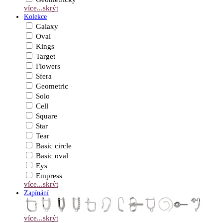
více...
skrýt
Kolekce
Galaxy
Oval
Kings
Target
Flowers
Sfera
Geometric
Solo
Cell
Square
Star
Tear
Basic circle
Basic oval
Eys
Empress
více...
skrýt
Zapínání
více...
skrýt