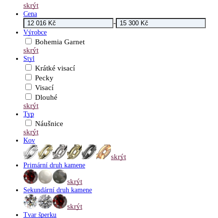
skrýt
Cena
-
Výrobce
Bohemia Garnet
skrýt
Styl
Krátké visací
Pecky
Visací
Dlouhé
skrýt
Typ
Náušnice
skrýt
Kov
skrýt
Primární druh kamene
skrýt
Sekundární druh kamene
skrýt
Tvar šperku