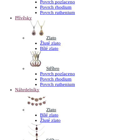
Povrch pozlaceno
Povrch rhodium
Povrch ruthenium
Přívěsky
Zlato
Žluté zlato
Bílé zlato
Stříbro
Povrch pozlaceno
Povrch rhodium
Povrch ruthenium
Náhrdelníky
Zlato
Bílé zlato
Žluté zlato