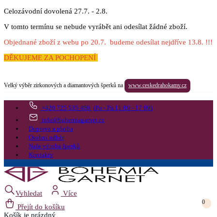
Celozávodní dovolená 27.7. - 2.8.
V tomto termínu se nebude vyrábět ani odesílat žádné zboží.
Objednané zboží z webu po 20.7. budeme odesílat nejdříve 13.8. !!!
DĚKUJEME ZA POCHOPENÍ
Velký výběr zirkonových a diamantových šperků na
www.ceskedrahokamy.cz
+420 725 535 406
(Po - Pá 11:00 - 17:00)
info@bohemiagarnet.cz
Doprava a platba
Osobní odběr
Naše výroba šperků
Kontakty
Vyhledat
Více
0
Přejít do košíku
Košík
je prázdný