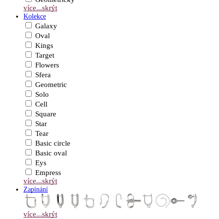
více...
skrýt
Kolekce
Galaxy
Oval
Kings
Target
Flowers
Sfera
Geometric
Solo
Cell
Square
Star
Tear
Basic circle
Basic oval
Eys
Empress
více...
skrýt
Zapínání
více...
skrýt