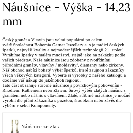
Náušnice - Výška - 14,23
mm
Český granát a Vltavín jsou velmi populární po celém
světě.Společnost Bohemia Garnet Jewellery a. s.je tradicí českých
šperků, nejvyšší kvality a nejmodernějších technologií 21. století.
Vyrábíme šperky v malém množství, stejně jako na zakázku podle
vašich představ. Naše náušnice jsou zdobeny prvotřídními
přírodními granáty, vltavíny / moldavity/, diamanty nebo zirkony.
Náš obchod nabízí bohatý výběr šperků, které zaujnou zákazníky
všech věkových kategorií. Vyberte si výrobky z našeho katalogu a
dodáme váš nákup do jakéhokoli regionu.
Tato část obsahuje stříbrné náušnice s povrchovým pokovením -
Rhodiem, Rutheniem nebo Zlatem. Širový výběr zlatých náušnic s
granátem nebo nášnic s vltavínem. Zlaté, stříbrné máušnice je možné
vyrobit dle přání zákazníka s puzetou, šroubkem nabo závěs dle
výběru v sekci Komponenty.
Náušnice ze zlata