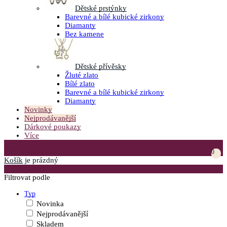
Dětské prstýnky
Barevné a bílé kubické zirkony
Diamanty
Bez kamene
Dětské přívěsky
Žluté zlato
Bílé zlato
Barevné a bílé kubické zirkony
Diamanty
Novinky
Nejprodávanější
Dárkové poukazy
Více
Přejít do košíku
0
Košík
je prázdný
Otevřít menu
Filtrovat podle
Typ
Novinka
Nejprodávanější
Skladem