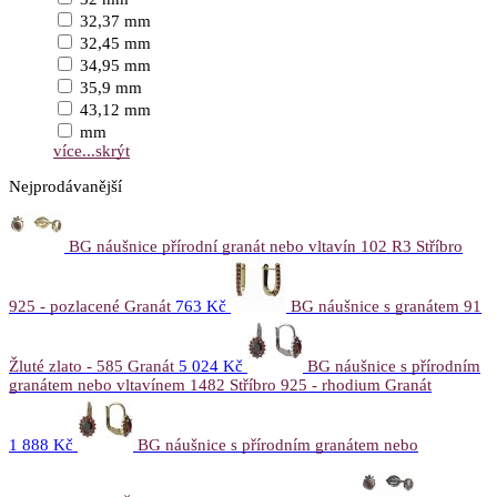
32,37 mm
32,45 mm
34,95 mm
35,9 mm
43,12 mm
mm
více...
skrýt
Nejprodávanější
BG náušnice přírodní granát nebo vltavín 102 R3 Stříbro
925 - pozlacené Granát
763 Kč
BG náušnice s granátem 91
Žluté zlato - 585 Granát
5 024 Kč
BG náušnice s přírodním
granátem nebo vltavínem 1482 Stříbro 925 - rhodium Granát
1 888 Kč
BG náušnice s přírodním granátem nebo