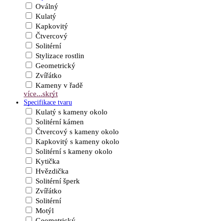
Oválný
Kulatý
Kapkovitý
Čtvercový
Solitérní
Stylizace rostlin
Geometrický
Zvířátko
Kameny v řadě
více...
skrýt
Specifikace tvaru
Kulatý s kameny okolo
Solitérní kámen
Čtvercový s kameny okolo
Kapkovitý s kameny okolo
Solitérní s kameny okolo
Kytička
Hvězdička
Solitérní šperk
Zvířátko
Solitérní
Motýl
Geometrický