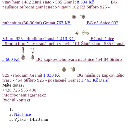
vltavínem 1482 Žluté zlato - 585 Granát
8 304 Kč
BG
náušnice přírodní granát nebo vltavín 102 R3 Stříbro 925 -
ruthenium (30-90dní) Granát
763 Kč
BG náušnice 002
Stříbro 925 - rhodium Granát
1 413 Kč
BG náušnice
přírodní broušený granát nebo vltavín 101 Žluté zlato - 585 Granát
3 600 Kč
BG kapkovitého tvaru náušnice 454-84 Stříbro
925 - rhodium Granát
1 838 Kč
BG náušnice kapkovitého
tvaru - 454 Stříbro 925 - pozlacené Granát
1 463 Kč
Další
Máte dotaz?
+420 725 535 406
info@bohemiagarnet.cz
Rychlý kontakt
Náušnice
Výška - 14,23 mm