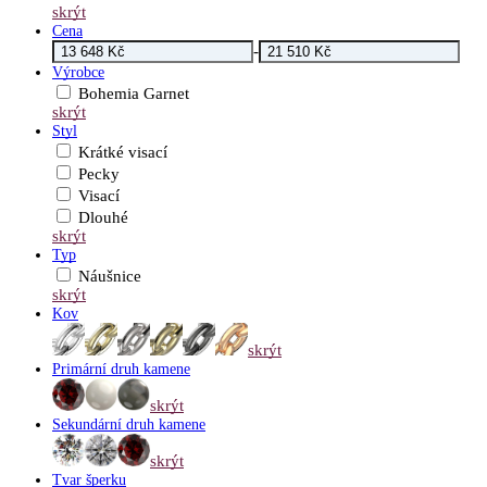
skrýt
Cena
-
Výrobce
Bohemia Garnet
skrýt
Styl
Krátké visací
Pecky
Visací
Dlouhé
skrýt
Typ
Náušnice
skrýt
Kov
skrýt
Primární druh kamene
skrýt
Sekundární druh kamene
skrýt
Tvar šperku