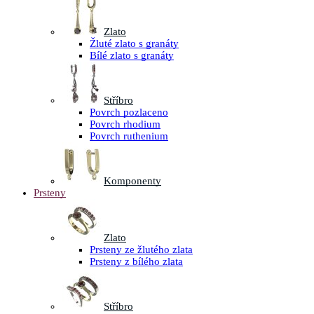
Zlato
Žluté zlato s granáty
Bílé zlato s granáty
Stříbro
Povrch pozlaceno
Povrch rhodium
Povrch ruthenium
Komponenty
Prsteny
Zlato
Prsteny ze žlutého zlata
Prsteny z bílého zlata
Stříbro