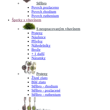
Stříbro
Povrch pozlaceno
Povrch rhodium
Povrch ruthenium
Šperky s vltavínem
S neopracovaným vltavínem
Prsteny
Náušnice
Přívěsy
Náhrdelníky
Brože
+ 1 další
Náramky
Prsteny
Žluté zlato
Bílé zlato
Stříbro - rhodium
Stříbro - pozlacené
Stříbro - ruthenium