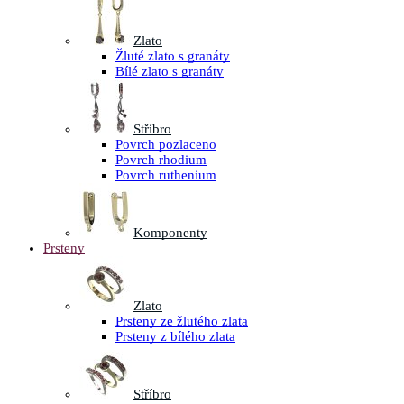
Zlato
Žluté zlato s granáty
Bílé zlato s granáty
Stříbro
Povrch pozlaceno
Povrch rhodium
Povrch ruthenium
Komponenty
Prsteny
Zlato
Prsteny ze žlutého zlata
Prsteny z bílého zlata
Stříbro