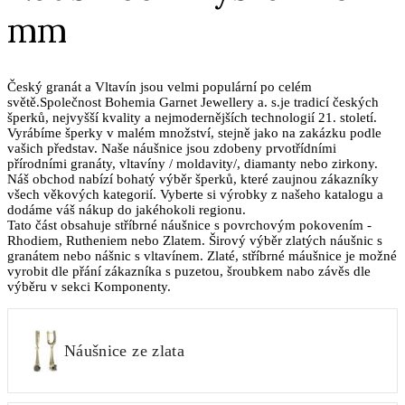
mm
Český granát a Vltavín jsou velmi populární po celém
světě.Společnost Bohemia Garnet Jewellery a. s.je tradicí českých
šperků, nejvyšší kvality a nejmodernějších technologií 21. století.
Vyrábíme šperky v malém množství, stejně jako na zakázku podle
vašich představ. Naše náušnice jsou zdobeny prvotřídními
přírodními granáty, vltavíny / moldavity/, diamanty nebo zirkony.
Náš obchod nabízí bohatý výběr šperků, které zaujnou zákazníky
všech věkových kategorií. Vyberte si výrobky z našeho katalogu a
dodáme váš nákup do jakéhokoli regionu.
Tato část obsahuje stříbrné náušnice s povrchovým pokovením -
Rhodiem, Rutheniem nebo Zlatem. Širový výběr zlatých náušnic s
granátem nebo nášnic s vltavínem. Zlaté, stříbrné máušnice je možné
vyrobit dle přání zákazníka s puzetou, šroubkem nabo závěs dle
výběru v sekci Komponenty.
Náušnice ze zlata