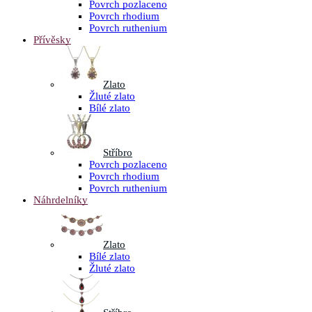
Povrch pozlaceno
Povrch rhodium
Povrch ruthenium
Přívěsky
Zlato
Žluté zlato
Bílé zlato
Stříbro
Povrch pozlaceno
Povrch rhodium
Povrch ruthenium
Náhrdelníky
Zlato
Bílé zlato
Žluté zlato