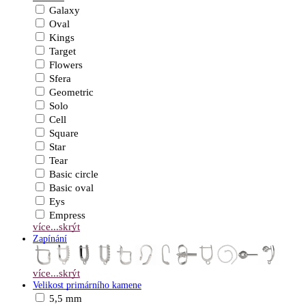
Galaxy
Oval
Kings
Target
Flowers
Sfera
Geometric
Solo
Cell
Square
Star
Tear
Basic circle
Basic oval
Eys
Empress
více...
skrýt
Zapínání
více...
skrýt
Velikost primárního kamene
5,5 mm