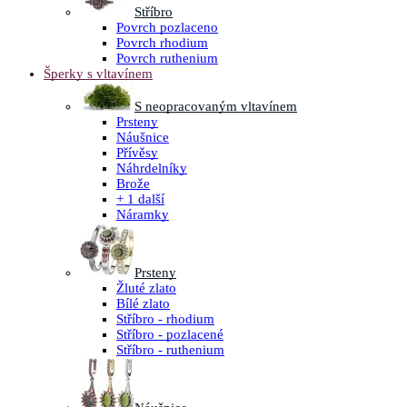
Stříbro
Povrch pozlaceno
Povrch rhodium
Povrch ruthenium
Šperky s vltavínem
S neopracovaným vltavínem
Prsteny
Náušnice
Přívěsy
Náhrdelníky
Brože
+ 1 další
Náramky
Prsteny
Žluté zlato
Bílé zlato
Stříbro - rhodium
Stříbro - pozlacené
Stříbro - ruthenium