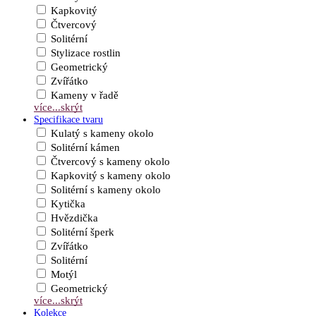
Kapkovitý
Čtvercový
Solitérní
Stylizace rostlin
Geometrický
Zvířátko
Kameny v řadě
více...
skrýt
Specifikace tvaru
Kulatý s kameny okolo
Solitérní kámen
Čtvercový s kameny okolo
Kapkovitý s kameny okolo
Solitérní s kameny okolo
Kytička
Hvězdička
Solitérní šperk
Zvířátko
Solitérní
Motýl
Geometrický
více...
skrýt
Kolekce