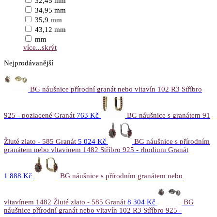
32,45 mm
34,95 mm
35,9 mm
43,12 mm
mm
více...
skrýt
Nejprodávanější
BG náušnice přírodní granát nebo vltavín 102 R3 Stříbro
925 - pozlacené Granát
763 Kč
BG náušnice s granátem 91
Žluté zlato - 585 Granát
5 024 Kč
BG náušnice s přírodním
granátem nebo vltavínem 1482 Stříbro 925 - rhodium Granát
1 888 Kč
BG náušnice s přírodním granátem nebo
vltavínem 1482 Žluté zlato - 585 Granát
8 304 Kč
BG
náušnice přírodní granát nebo vltavín 102 R3 Stříbro 925 -