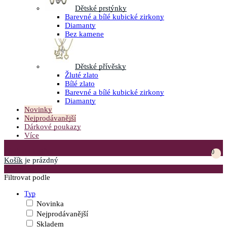
Dětské prstýnky
Barevné a bílé kubické zirkony
Diamanty
Bez kamene
Dětské přívěsky
Žluté zlato
Bílé zlato
Barevné a bílé kubické zirkony
Diamanty
Novinky
Nejprodávanější
Dárkové poukazy
Více
Přejít do košíku
0
Košík
je prázdný
Otevřít menu
Filtrovat podle
Typ
Novinka
Nejprodávanější
Skladem