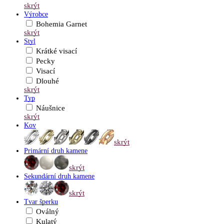
skrýt
Výrobce
Bohemia Garnet
skrýt
Styl
Krátké visací
Pecky
Visací
Dlouhé
skrýt
Typ
Náušnice
skrýt
Kov
skrýt
Primární druh kamene
skrýt
Sekundární druh kamene
skrýt
Tvar šperku
Oválný
Kulatý