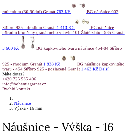
ruthenium (30-90dní) Granát
763 Kč
BG náušnice 002
Stříbro 925 - rhodium Granát
1 413 Kč
BG náušnice
přírodní broušený granát nebo vltavín 101 Žluté zlato - 585 Granát
3 600 Kč
BG kapkovitého tvaru náušnice 454-84 Stříbro
925 - rhodium Granát
1 838 Kč
BG náušnice kapkovitého
tvaru - 454 Stříbro 925 - pozlacené Granát
1 463 Kč
Další
Máte dotaz?
+420 725 535 406
info@bohemiagarnet.cz
Rychlý kontakt
Náušnice
Výška - 16 mm
Náušnice - Výška - 16