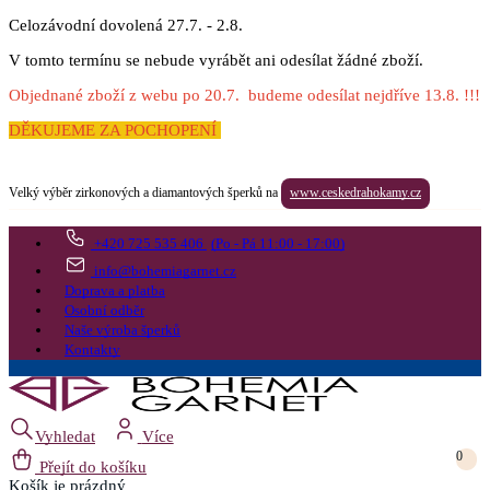
Celozávodní dovolená 27.7. - 2.8.
V tomto termínu se nebude vyrábět ani odesílat žádné zboží.
Objednané zboží z webu po 20.7. budeme odesílat nejdříve 13.8. !!!
DĚKUJEME ZA POCHOPENÍ
Velký výběr zirkonových a diamantových šperků na
www.ceskedrahokamy.cz
+420 725 535 406
(Po - Pá 11:00 - 17:00)
info@bohemiagarnet.cz
Doprava a platba
Osobní odběr
Naše výroba šperků
Kontakty
Vyhledat
Více
0
Přejít do košíku
Košík
je prázdný