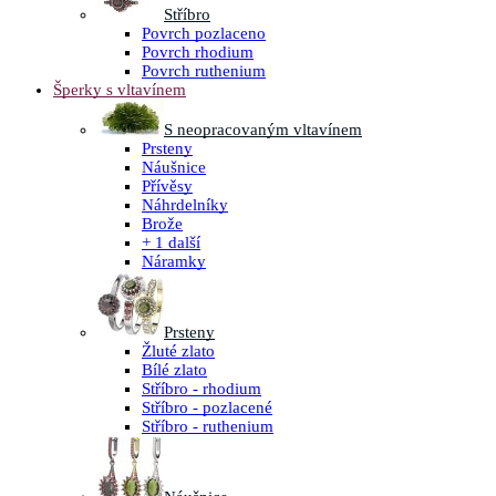
Stříbro
Povrch pozlaceno
Povrch rhodium
Povrch ruthenium
Šperky s vltavínem
S neopracovaným vltavínem
Prsteny
Náušnice
Přívěsy
Náhrdelníky
Brože
+ 1 další
Náramky
Prsteny
Žluté zlato
Bílé zlato
Stříbro - rhodium
Stříbro - pozlacené
Stříbro - ruthenium