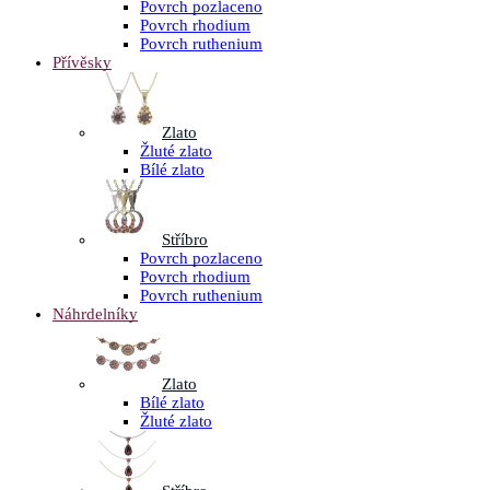
Povrch pozlaceno
Povrch rhodium
Povrch ruthenium
Přívěsky
Zlato
Žluté zlato
Bílé zlato
Stříbro
Povrch pozlaceno
Povrch rhodium
Povrch ruthenium
Náhrdelníky
Zlato
Bílé zlato
Žluté zlato