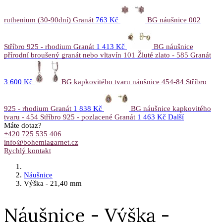
ruthenium (30-90dní) Granát
763 Kč
BG náušnice 002
Stříbro 925 - rhodium Granát
1 413 Kč
BG náušnice
přírodní broušený granát nebo vltavín 101 Žluté zlato - 585 Granát
3 600 Kč
BG kapkovitého tvaru náušnice 454-84 Stříbro
925 - rhodium Granát
1 838 Kč
BG náušnice kapkovitého
tvaru - 454 Stříbro 925 - pozlacené Granát
1 463 Kč
Další
Máte dotaz?
+420 725 535 406
info@bohemiagarnet.cz
Rychlý kontakt
Náušnice
Výška - 21,40 mm
Náušnice - Výška -