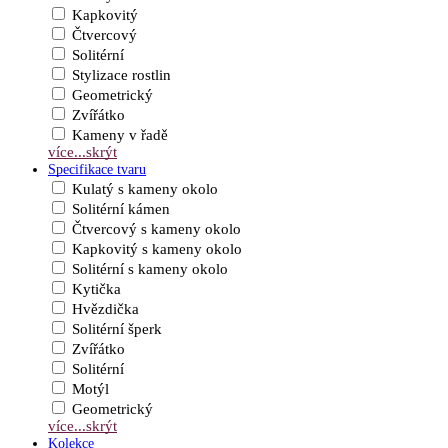
Kapkovitý
Čtvercový
Solitérní
Stylizace rostlin
Geometrický
Zvířátko
Kameny v řadě
více...
skrýt
Specifikace tvaru
Kulatý s kameny okolo
Solitérní kámen
Čtvercový s kameny okolo
Kapkovitý s kameny okolo
Solitérní s kameny okolo
Kytička
Hvězdička
Solitérní šperk
Zvířátko
Solitérní
Motýl
Geometrický
více...
skrýt
Kolekce