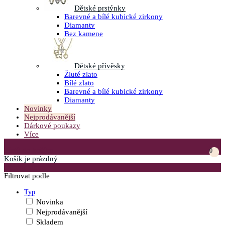
Dětské prstýnky
Barevné a bílé kubické zirkony
Diamanty
Bez kamene
Dětské přívěsky
Žluté zlato
Bílé zlato
Barevné a bílé kubické zirkony
Diamanty
Novinky
Nejprodávanější
Dárkové poukazy
Více
Přejít do košíku
0
Košík
je prázdný
Otevřít menu
Filtrovat podle
Typ
Novinka
Nejprodávanější
Skladem