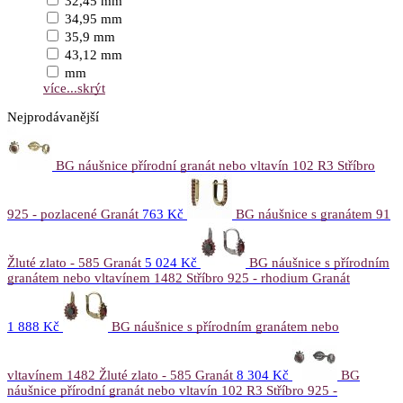
32,45 mm
34,95 mm
35,9 mm
43,12 mm
mm
více...
skrýt
Nejprodávanější
BG náušnice přírodní granát nebo vltavín 102 R3 Stříbro
925 - pozlacené Granát
763 Kč
BG náušnice s granátem 91
Žluté zlato - 585 Granát
5 024 Kč
BG náušnice s přírodním
granátem nebo vltavínem 1482 Stříbro 925 - rhodium Granát
1 888 Kč
BG náušnice s přírodním granátem nebo
vltavínem 1482 Žluté zlato - 585 Granát
8 304 Kč
BG
náušnice přírodní granát nebo vltavín 102 R3 Stříbro 925 -