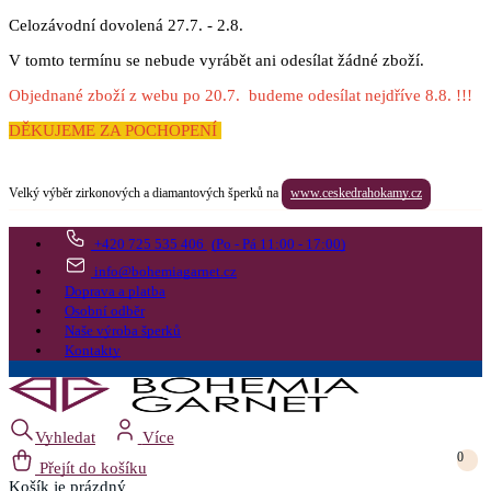
Celozávodní dovolená 27.7. - 2.8.
V tomto termínu se nebude vyrábět ani odesílat žádné zboží.
Objednané zboží z webu po 20.7. budeme odesílat nejdříve 8.8. !!!
DĚKUJEME ZA POCHOPENÍ
Velký výběr zirkonových a diamantových šperků na
www.ceskedrahokamy.cz
+420 725 535 406
(Po - Pá 11:00 - 17:00)
info@bohemiagarnet.cz
Doprava a platba
Osobní odběr
Naše výroba šperků
Kontakty
Vyhledat
Více
0
Přejít do košíku
Košík
je prázdný