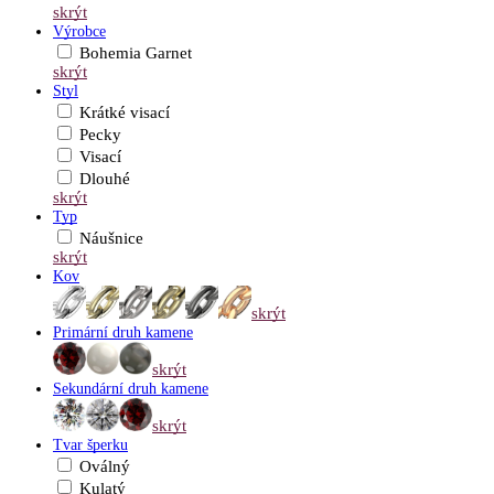
skrýt
Výrobce
Bohemia Garnet
skrýt
Styl
Krátké visací
Pecky
Visací
Dlouhé
skrýt
Typ
Náušnice
skrýt
Kov
skrýt
Primární druh kamene
skrýt
Sekundární druh kamene
skrýt
Tvar šperku
Oválný
Kulatý