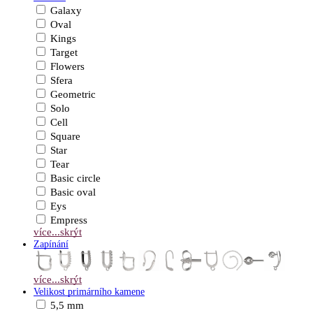
Galaxy
Oval
Kings
Target
Flowers
Sfera
Geometric
Solo
Cell
Square
Star
Tear
Basic circle
Basic oval
Eys
Empress
více...
skrýt
Zapínání
více...
skrýt
Velikost primárního kamene
5,5 mm