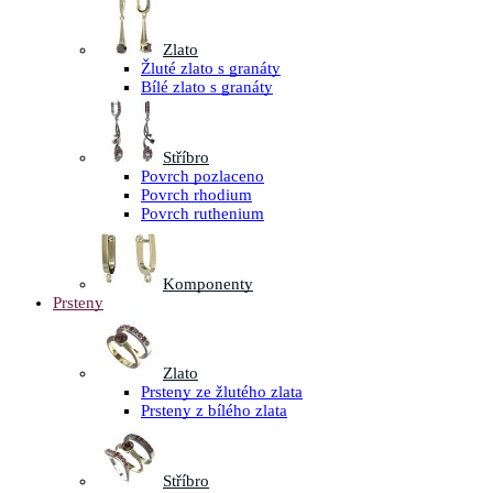
Zlato
Žluté zlato s granáty
Bílé zlato s granáty
Stříbro
Povrch pozlaceno
Povrch rhodium
Povrch ruthenium
Komponenty
Prsteny
Zlato
Prsteny ze žlutého zlata
Prsteny z bílého zlata
Stříbro