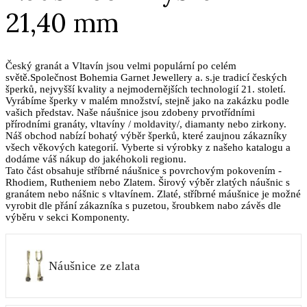
21,40 mm
Český granát a Vltavín jsou velmi populární po celém
světě.Společnost Bohemia Garnet Jewellery a. s.je tradicí českých
šperků, nejvyšší kvality a nejmodernějších technologií 21. století.
Vyrábíme šperky v malém množství, stejně jako na zakázku podle
vašich představ. Naše náušnice jsou zdobeny prvotřídními
přírodními granáty, vltavíny / moldavity/, diamanty nebo zirkony.
Náš obchod nabízí bohatý výběr šperků, které zaujnou zákazníky
všech věkových kategorií. Vyberte si výrobky z našeho katalogu a
dodáme váš nákup do jakéhokoli regionu.
Tato část obsahuje stříbrné náušnice s povrchovým pokovením -
Rhodiem, Rutheniem nebo Zlatem. Širový výběr zlatých náušnic s
granátem nebo nášnic s vltavínem. Zlaté, stříbrné máušnice je možné
vyrobit dle přání zákazníka s puzetou, šroubkem nabo závěs dle
výběru v sekci Komponenty.
Náušnice ze zlata