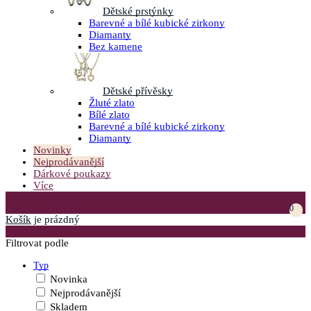
Dětské prstýnky
Barevné a bílé kubické zirkony
Diamanty
Bez kamene
Dětské přívěsky
Žluté zlato
Bílé zlato
Barevné a bílé kubické zirkony
Diamanty
Novinky
Nejprodávanější
Dárkové poukazy
Více
Přejít do košíku
0
Košík
je prázdný
Otevřít menu
Filtrovat podle
Typ
Novinka
Nejprodávanější
Skladem