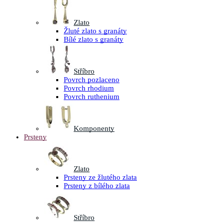
Zlato
Žluté zlato s granáty
Bílé zlato s granáty
Stříbro
Povrch pozlaceno
Povrch rhodium
Povrch ruthenium
Komponenty
Prsteny
Zlato
Prsteny ze žlutého zlata
Prsteny z bílého zlata
Stříbro