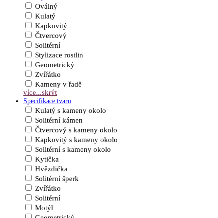
Oválný
Kulatý
Kapkovitý
Čtvercový
Solitérní
Stylizace rostlin
Geometrický
Zvířátko
Kameny v řadě
více...
skrýt
Specifikace tvaru
Kulatý s kameny okolo
Solitérní kámen
Čtvercový s kameny okolo
Kapkovitý s kameny okolo
Solitérní s kameny okolo
Kytička
Hvězdička
Solitérní šperk
Zvířátko
Solitérní
Motýl
Geometrický