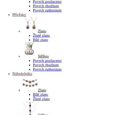
Povrch pozlaceno
Povrch rhodium
Povrch ruthenium
Přívěsky
Zlato
Žluté zlato
Bílé zlato
Stříbro
Povrch pozlaceno
Povrch rhodium
Povrch ruthenium
Náhrdelníky
Zlato
Bílé zlato
Žluté zlato