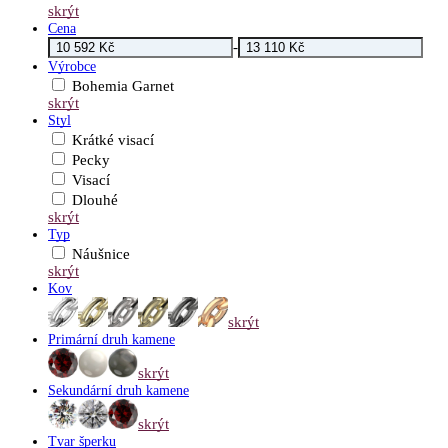
skrýt
Cena
-
Výrobce
Bohemia Garnet
skrýt
Styl
Krátké visací
Pecky
Visací
Dlouhé
skrýt
Typ
Náušnice
skrýt
Kov
skrýt
Primární druh kamene
skrýt
Sekundární druh kamene
skrýt
Tvar šperku