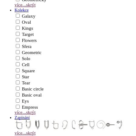
více...
skrýt
Kolekce
Galaxy
Oval
Kings
Target
Flowers
Sfera
Geometric
Solo
Cell
Square
Star
Tear
Basic circle
Basic oval
Eys
Empress
více...
skrýt
Zapínání
více...
skrýt