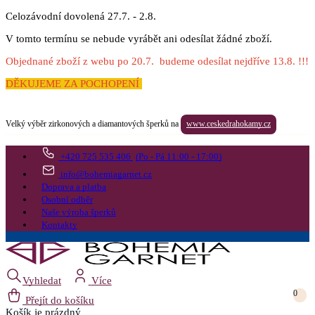
Celozávodní dovolená 27.7. - 2.8.
V tomto termínu se nebude vyrábět ani odesílat žádné zboží.
Objednané zboží z webu po 20.7. budeme odesílat nejdříve 13.8. !!!
DĚKUJEME ZA POCHOPENÍ
Velký výběr zirkonových a diamantových šperků na
www.ceskedrahokamy.cz
+420 725 535 406
(Po - Pá 11:00 - 17:00)
info@bohemiagarnet.cz
Doprava a platba
Osobní odběr
Naše výroba šperků
Kontakty
Vyhledat
Více
0
Přejít do košíku
Košík
je prázdný