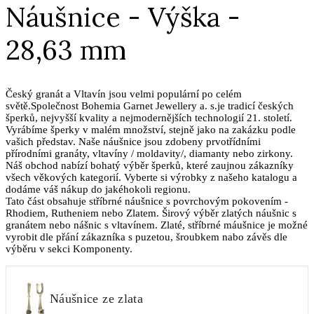
Náušnice - Výška -
28,63 mm
Český granát a Vltavín jsou velmi populární po celém
světě.Společnost Bohemia Garnet Jewellery a. s.je tradicí českých
šperků, nejvyšší kvality a nejmodernějších technologií 21. století.
Vyrábíme šperky v malém množství, stejně jako na zakázku podle
vašich představ. Naše náušnice jsou zdobeny prvotřídními
přírodními granáty, vltavíny / moldavity/, diamanty nebo zirkony.
Náš obchod nabízí bohatý výběr šperků, které zaujnou zákazníky
všech věkových kategorií. Vyberte si výrobky z našeho katalogu a
dodáme váš nákup do jakéhokoli regionu.
Tato část obsahuje stříbrné náušnice s povrchovým pokovením -
Rhodiem, Rutheniem nebo Zlatem. Širový výběr zlatých náušnic s
granátem nebo nášnic s vltavínem. Zlaté, stříbrné máušnice je možné
vyrobit dle přání zákazníka s puzetou, šroubkem nabo závěs dle
výběru v sekci Komponenty.
Náušnice ze zlata