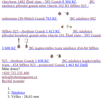
vltavínem 1482 Žluté zlato - 585 Granát
8 304 Kč
BG
náušnice přírodní granát nebo vltavín 102 R3 Stříbro 925 -
ruthenium (30-90dní) Granát
763 Kč
BG náušnice 002
Stříbro 925 - rhodium Granát
1 413 Kč
BG náušnice
přírodní broušený granát nebo vltavín 101 Žluté zlato - 585 Granát
3 600 Kč
BG kapkovitého tvaru náušnice 454-84 Stříbro
925 - rhodium Granát
1 838 Kč
BG náušnice kapkovitého
tvaru - 454 Stříbro 925 - pozlacené Granát
1 463 Kč
Další
Máte dotaz?
+420 725 535 406
info@bohemiagarnet.cz
Rychlý kontakt
Náušnice
Výška - 28,63 mm