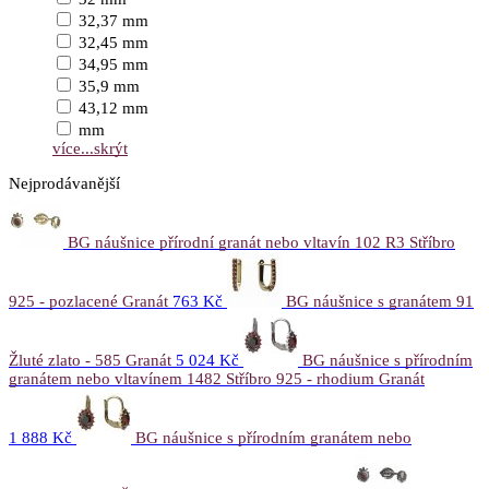
32,37 mm
32,45 mm
34,95 mm
35,9 mm
43,12 mm
mm
více...
skrýt
Nejprodávanější
BG náušnice přírodní granát nebo vltavín 102 R3 Stříbro
925 - pozlacené Granát
763 Kč
BG náušnice s granátem 91
Žluté zlato - 585 Granát
5 024 Kč
BG náušnice s přírodním
granátem nebo vltavínem 1482 Stříbro 925 - rhodium Granát
1 888 Kč
BG náušnice s přírodním granátem nebo