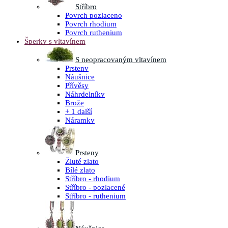
Stříbro
Povrch pozlaceno
Povrch rhodium
Povrch ruthenium
Šperky s vltavínem
S neopracovaným vltavínem
Prsteny
Náušnice
Přívěsy
Náhrdelníky
Brože
+ 1 další
Náramky
Prsteny
Žluté zlato
Bílé zlato
Stříbro - rhodium
Stříbro - pozlacené
Stříbro - ruthenium