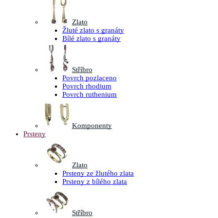
Zlato
Žluté zlato s granáty
Bílé zlato s granáty
Stříbro
Povrch pozlaceno
Povrch rhodium
Povrch ruthenium
Komponenty
Prsteny
Zlato
Prsteny ze žlutého zlata
Prsteny z bílého zlata
Stříbro