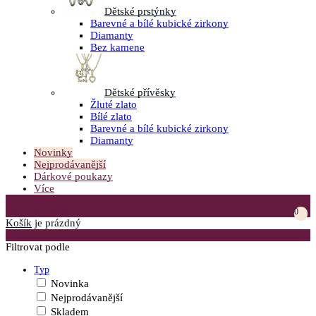
Dětské prstýnky
Barevné a bílé kubické zirkony
Diamanty
Bez kamene
Dětské přívěsky
Žluté zlato
Bílé zlato
Barevné a bílé kubické zirkony
Diamanty
Novinky
Nejprodávanější
Dárkové poukazy
Více
Přejít do košíku
0
Košík
je prázdný
Otevřít menu
Filtrovat podle
Typ
Novinka
Nejprodávanější
Skladem