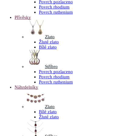
Povrch pozlaceno
Povrch rhodium
Povrch ruthenium
Přívěsky
Zlato
Žluté zlato
Bílé zlato
Stříbro
Povrch pozlaceno
Povrch rhodium
Povrch ruthenium
Náhrdelníky
Zlato
Bílé zlato
Žluté zlato