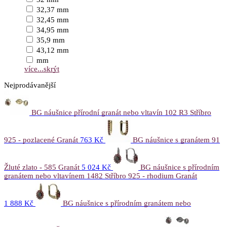
32,37 mm
32,45 mm
34,95 mm
35,9 mm
43,12 mm
mm
více...
skrýt
Nejprodávanější
BG náušnice přírodní granát nebo vltavín 102 R3 Stříbro
925 - pozlacené Granát
763 Kč
BG náušnice s granátem 91
Žluté zlato - 585 Granát
5 024 Kč
BG náušnice s přírodním
granátem nebo vltavínem 1482 Stříbro 925 - rhodium Granát
1 888 Kč
BG náušnice s přírodním granátem nebo