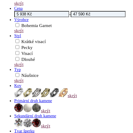
skrýt
Cena
-
Výrobce
Bohemia Garnet
skrýt
Styl
Krátké visací
Pecky
Visací
Dlouhé
skrýt
Typ
Náušnice
skrýt
Kov
skrýt
Primární druh kamene
skrýt
Sekundární druh kamene
skrýt
Tvar šperku