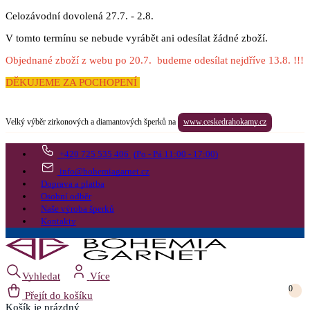
Celozávodní dovolená 27.7. - 2.8.
V tomto termínu se nebude vyrábět ani odesílat žádné zboží.
Objednané zboží z webu po 20.7. budeme odesílat nejdříve 13.8. !!!
DĚKUJEME ZA POCHOPENÍ
Velký výběr zirkonových a diamantových šperků na
www.ceskedrahokamy.cz
+420 725 535 406
(Po - Pá 11:00 - 17:00)
info@bohemiagarnet.cz
Doprava a platba
Osobní odběr
Naše výroba šperků
Kontakty
Vyhledat
Více
0
Přejít do košíku
Košík
je prázdný