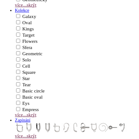
více...
skrýt
Kolekce
Galaxy
Oval
Kings
Target
Flowers
Sfera
Geometric
Solo
Cell
Square
Star
Tear
Basic circle
Basic oval
Eys
Empress
více...
skrýt
Zapínání
více...
skrýt