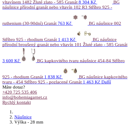
vltavínem 1482 Žluté zlato - 585 Granát
8 304 Kč
BG
náušnice přírodní granát nebo vltavín 102 R3 Stříbro 925 -
ruthenium (30-90dní) Granát
763 Kč
BG náušnice 002
Stříbro 925 - rhodium Granát
1 413 Kč
BG náušnice
přírodní broušený granát nebo vltavín 101 Žluté zlato - 585 Granát
3 600 Kč
BG kapkovitého tvaru náušnice 454-84 Stříbro
925 - rhodium Granát
1 838 Kč
BG náušnice kapkovitého
tvaru - 454 Stříbro 925 - pozlacené Granát
1 463 Kč
Další
Máte dotaz?
+420 725 535 406
info@bohemiagarnet.cz
Rychlý kontakt
Náušnice
Výška - 28 mm