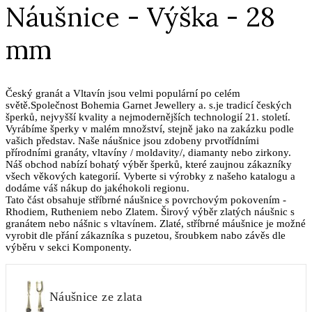
Náušnice - Výška - 28
mm
Český granát a Vltavín jsou velmi populární po celém
světě.Společnost Bohemia Garnet Jewellery a. s.je tradicí českých
šperků, nejvyšší kvality a nejmodernějších technologií 21. století.
Vyrábíme šperky v malém množství, stejně jako na zakázku podle
vašich představ. Naše náušnice jsou zdobeny prvotřídními
přírodními granáty, vltavíny / moldavity/, diamanty nebo zirkony.
Náš obchod nabízí bohatý výběr šperků, které zaujnou zákazníky
všech věkových kategorií. Vyberte si výrobky z našeho katalogu a
dodáme váš nákup do jakéhokoli regionu.
Tato část obsahuje stříbrné náušnice s povrchovým pokovením -
Rhodiem, Rutheniem nebo Zlatem. Širový výběr zlatých náušnic s
granátem nebo nášnic s vltavínem. Zlaté, stříbrné máušnice je možné
vyrobit dle přání zákazníka s puzetou, šroubkem nabo závěs dle
výběru v sekci Komponenty.
Náušnice ze zlata