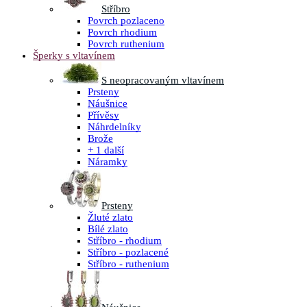
Stříbro
Povrch pozlaceno
Povrch rhodium
Povrch ruthenium
Šperky s vltavínem
S neopracovaným vltavínem
Prsteny
Náušnice
Přívěsy
Náhrdelníky
Brože
+ 1 další
Náramky
Prsteny
Žluté zlato
Bílé zlato
Stříbro - rhodium
Stříbro - pozlacené
Stříbro - ruthenium