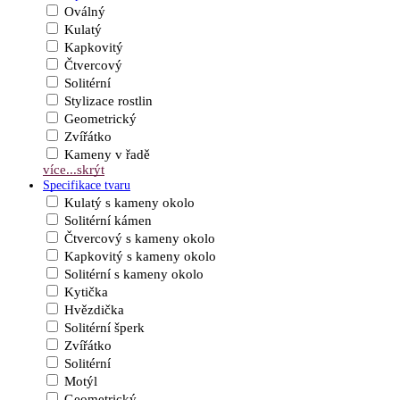
Oválný
Kulatý
Kapkovitý
Čtvercový
Solitérní
Stylizace rostlin
Geometrický
Zvířátko
Kameny v řadě
více...
skrýt
Specifikace tvaru
Kulatý s kameny okolo
Solitérní kámen
Čtvercový s kameny okolo
Kapkovitý s kameny okolo
Solitérní s kameny okolo
Kytička
Hvězdička
Solitérní šperk
Zvířátko
Solitérní
Motýl
Geometrický