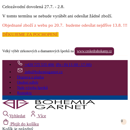
Celozávodní dovolená 27.7. - 2.8.
V tomto termínu se nebude vyrábět ani odesílat žádné zboží.
Objednané zboží z webu po 20.7. budeme odesílat nejdříve 13.8. !!!
DĚKUJEME ZA POCHOPENÍ
Velký výběr zirkonových a diamantových šperků na
www.ceskedrahokamy.cz
+420 725 535 406
(Po - Pá 11:00 - 17:00)
info@bohemiagarnet.cz
Doprava a platba
Osobní odběr
Naše výroba šperků
Kontakty
Vyhledat
Více
0
Přejít do košíku
Košík
je prázdný