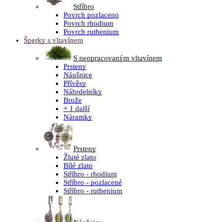
Stříbro
Povrch pozlaceno
Povrch rhodium
Povrch ruthenium
Šperky s vltavínem
S neopracovaným vltavínem
Prsteny
Náušnice
Přívěsy
Náhrdelníky
Brože
+ 1 další
Náramky
Prsteny
Žluté zlato
Bílé zlato
Stříbro - rhodium
Stříbro - pozlacené
Stříbro - ruthenium