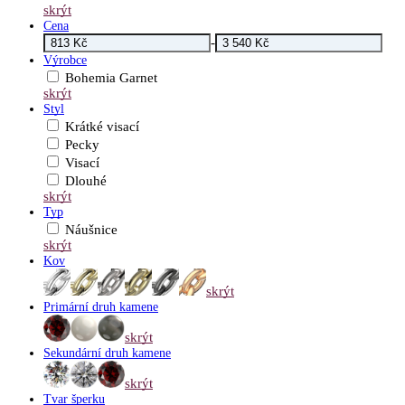
skrýt
Cena
-
Výrobce
Bohemia Garnet
skrýt
Styl
Krátké visací
Pecky
Visací
Dlouhé
skrýt
Typ
Náušnice
skrýt
Kov
skrýt
Primární druh kamene
skrýt
Sekundární druh kamene
skrýt
Tvar šperku