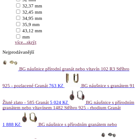
32,37 mm
32,45 mm
34,95 mm
35,9 mm
43,12 mm
mm
více...
skrýt
Nejprodávanější
BG náušnice přírodní granát nebo vltavín 102 R3 Stříbro
925 - pozlacené Granát
763 Kč
BG náušnice s granátem 91
Žluté zlato - 585 Granát
5 024 Kč
BG náušnice s přírodním
granátem nebo vltavínem 1482 Stříbro 925 - rhodium Granát
1 888 Kč
BG náušnice s přírodním granátem nebo