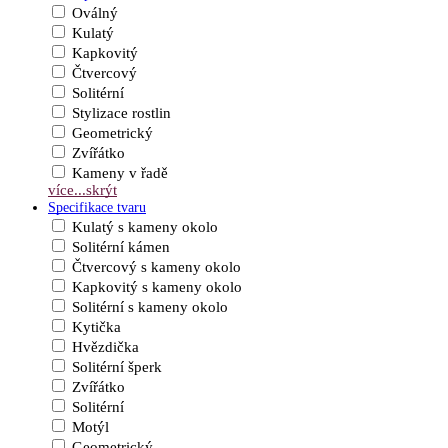
Oválný
Kulatý
Kapkovitý
Čtvercový
Solitérní
Stylizace rostlin
Geometrický
Zvířátko
Kameny v řadě
více...
skrýt
Specifikace tvaru
Kulatý s kameny okolo
Solitérní kámen
Čtvercový s kameny okolo
Kapkovitý s kameny okolo
Solitérní s kameny okolo
Kytička
Hvězdička
Solitérní šperk
Zvířátko
Solitérní
Motýl
Geometrický