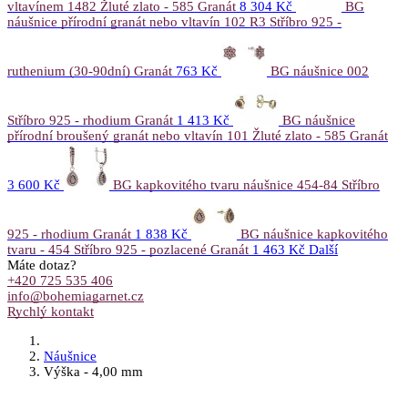
vltavínem 1482 Žluté zlato - 585 Granát
8 304 Kč
BG
náušnice přírodní granát nebo vltavín 102 R3 Stříbro 925 -
ruthenium (30-90dní) Granát
763 Kč
BG náušnice 002
Stříbro 925 - rhodium Granát
1 413 Kč
BG náušnice
přírodní broušený granát nebo vltavín 101 Žluté zlato - 585 Granát
3 600 Kč
BG kapkovitého tvaru náušnice 454-84 Stříbro
925 - rhodium Granát
1 838 Kč
BG náušnice kapkovitého
tvaru - 454 Stříbro 925 - pozlacené Granát
1 463 Kč
Další
Máte dotaz?
+420 725 535 406
info@bohemiagarnet.cz
Rychlý kontakt
Náušnice
Výška - 4,00 mm