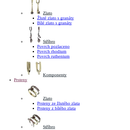
Zlato
Žluté zlato s granáty
Bílé zlato s granáty
Stříbro
Povrch pozlaceno
Povrch rhodium
Povrch ruthenium
Komponenty
Prsteny
Zlato
Prsteny ze žlutého zlata
Prsteny z bílého zlata
Stříbro