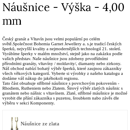
Náušnice - Výška - 4,00
mm
Český granát a Vltavín jsou velmi populární po celém
světě.Společnost Bohemia Garnet Jewellery a. s.je tradicí českých
šperků, nejvyšší kvality a nejmodernějších technologií 21. století.
Vyrábíme šperky v malém množství, stejně jako na zakázku podle
vašich představ. Naše náušnice jsou zdobeny prvotřídními
přírodními granáty, vltavíny / moldavity/, diamanty nebo zirkony.
Náš obchod nabízí bohatý výběr šperků, které zaujnou zákazníky
všech věkových kategorií. Vyberte si výrobky z našeho katalogu a
dodáme váš nákup do jakéhokoli regionu.
Tato část obsahuje stříbrné náušnice s povrchovým pokovením -
Rhodiem, Rutheniem nebo Zlatem. Širový výběr zlatých náušnic s
granátem nebo nášnic s vltavínem. Zlaté, stříbrné máušnice je možné
vyrobit dle přání zákazníka s puzetou, šroubkem nabo závěs dle
výběru v sekci Komponenty.
Náušnice ze zlata