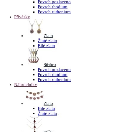
Povrch pozlaceno
Povrch rhodium
Povrch ruthenium
Přívěsky
Zlato
Žluté zlato
Bílé zlato
Stříbro
Povrch pozlaceno
Povrch rhodium
Povrch ruthenium
Náhrdelníky
Zlato
Bílé zlato
Žluté zlato