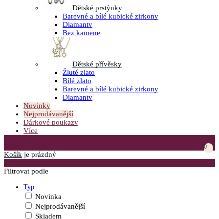
Dětské prstýnky
Barevné a bílé kubické zirkony
Diamanty
Bez kamene
Dětské přívěsky
Žluté zlato
Bílé zlato
Barevné a bílé kubické zirkony
Diamanty
Novinky
Nejprodávanější
Dárkové poukazy
Více
Přejít do košíku
0
Košík
je prázdný
Otevřít menu
Filtrovat podle
Typ
Novinka
Nejprodávanější
Skladem