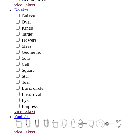
více...
skrýt
Kolekce
Galaxy
Oval
Kings
Target
Flowers
Sfera
Geometric
Solo
Cell
Square
Star
Tear
Basic circle
Basic oval
Eys
Empress
více...
skrýt
Zapínání
více...
skrýt