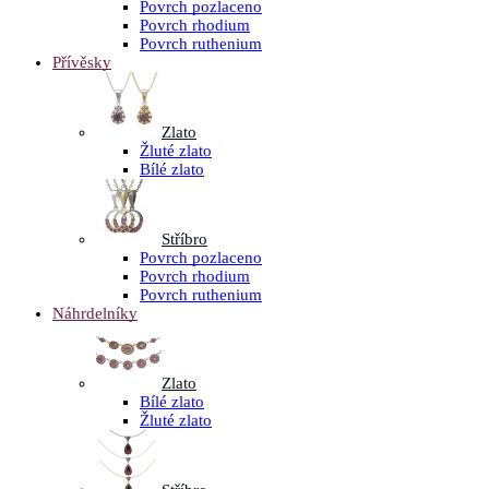
Povrch pozlaceno
Povrch rhodium
Povrch ruthenium
Přívěsky
Zlato
Žluté zlato
Bílé zlato
Stříbro
Povrch pozlaceno
Povrch rhodium
Povrch ruthenium
Náhrdelníky
Zlato
Bílé zlato
Žluté zlato