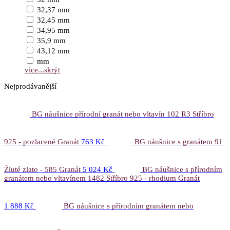
32,37 mm
32,45 mm
34,95 mm
35,9 mm
43,12 mm
mm
více...
skrýt
Nejprodávanější
BG náušnice přírodní granát nebo vltavín 102 R3 Stříbro
925 - pozlacené Granát
763 Kč
BG náušnice s granátem 91
Žluté zlato - 585 Granát
5 024 Kč
BG náušnice s přírodním
granátem nebo vltavínem 1482 Stříbro 925 - rhodium Granát
1 888 Kč
BG náušnice s přírodním granátem nebo