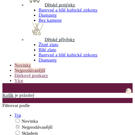
Dětské prstýnky
Barevné a bílé kubické zirkony
Diamanty
Bez kamene
Dětské přívěsky
Žluté zlato
Bílé zlato
Barevné a bílé kubické zirkony
Diamanty
Novinky
Nejprodávanější
Dárkové poukazy
Více
Přejít do košíku
0
Košík
je prázdný
Otevřít menu
Filtrovat podle
Typ
Novinka
Nejprodávanější
Skladem