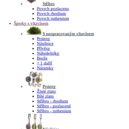
Stříbro
Povrch pozlaceno
Povrch rhodium
Povrch ruthenium
Šperky s vltavínem
S neopracovaným vltavínem
Prsteny
Náušnice
Přívěsy
Náhrdelníky
Brože
+ 1 další
Náramky
Prsteny
Žluté zlato
Bílé zlato
Stříbro - rhodium
Stříbro - pozlacené
Stříbro - ruthenium