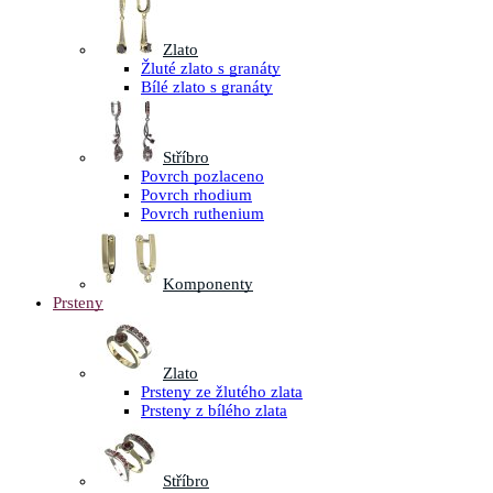
Zlato
Žluté zlato s granáty
Bílé zlato s granáty
Stříbro
Povrch pozlaceno
Povrch rhodium
Povrch ruthenium
Komponenty
Prsteny
Zlato
Prsteny ze žlutého zlata
Prsteny z bílého zlata
Stříbro