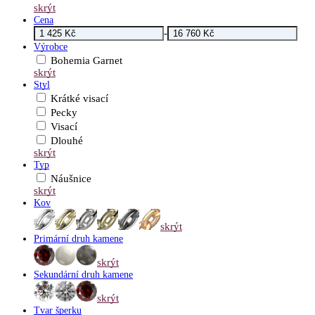
skrýt
Cena
-
Výrobce
Bohemia Garnet
skrýt
Styl
Krátké visací
Pecky
Visací
Dlouhé
skrýt
Typ
Náušnice
skrýt
Kov
skrýt
Primární druh kamene
skrýt
Sekundární druh kamene
skrýt
Tvar šperku