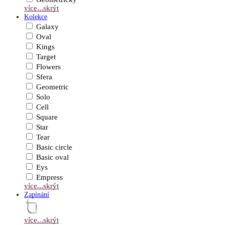
více...
skrýt
Kolekce
Galaxy
Oval
Kings
Target
Flowers
Sfera
Geometric
Solo
Cell
Square
Star
Tear
Basic circle
Basic oval
Eys
Empress
více...
skrýt
Zapínání
více...
skrýt