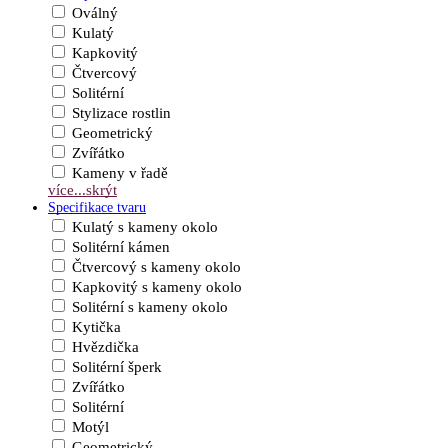
Oválný
Kulatý
Kapkovitý
Čtvercový
Solitérní
Stylizace rostlin
Geometrický
Zvířátko
Kameny v řadě
více...
skrýt
Specifikace tvaru
Kulatý s kameny okolo
Solitérní kámen
Čtvercový s kameny okolo
Kapkovitý s kameny okolo
Solitérní s kameny okolo
Kytička
Hvězdička
Solitérní šperk
Zvířátko
Solitérní
Motýl
Geometrický