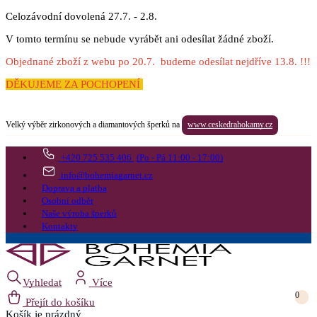
Celozávodní dovolená 27.7. - 2.8.
V tomto termínu se nebude vyrábět ani odesílat žádné zboží.
Objednané zboží z webu po 20.7. budeme odesílat nejdříve 13.8. !!!
DĚKUJEME ZA POCHOPENÍ
Velký výběr zirkonových a diamantových šperků na
www.ceskedrahokamy.cz
+420 725 535 406
(Po - Pá 11:00 - 17:00)
info@bohemiagarnet.cz
Doprava a platba
Osobní odběr
Naše výroba šperků
Kontakty
Vyhledat
Více
0
Přejít do košíku
Košík
je prázdný