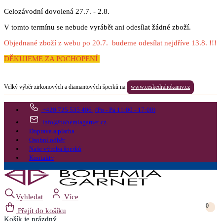
Celozávodní dovolená 27.7. - 2.8.
V tomto termínu se nebude vyrábět ani odesílat žádné zboží.
Objednané zboží z webu po 20.7. budeme odesílat nejdříve 13.8. !!!
DĚKUJEME ZA POCHOPENÍ
Velký výběr zirkonových a diamantových šperků na
www.ceskedrahokamy.cz
+420 725 535 406
(Po - Pá 11:00 - 17:00)
info@bohemiagarnet.cz
Doprava a platba
Osobní odběr
Naše výroba šperků
Kontakty
Vyhledat
Více
0
Přejít do košíku
Košík
je prázdný