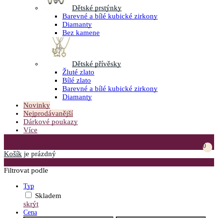
Dětské prstýnky
Barevné a bílé kubické zirkony
Diamanty
Bez kamene
Dětské přívěsky
Žluté zlato
Bílé zlato
Barevné a bílé kubické zirkony
Diamanty
Novinky
Nejprodávanější
Dárkové poukazy
Více
Přejít do košíku
0
Košík
je prázdný
Otevřít menu
Filtrovat podle
Typ
Skladem
skrýt
Cena