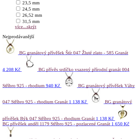
23,5 mm
24,5 mm
26,52 mm
31,5 mm
více...
skrýt
Nejprodávanější
BG granátový přívěšek Štír 047 Žluté zlato - 585 Granát
4 208 Kč
BG přívěs srdíčko vsazený přírodní granát 004
Stříbro 925 - rhodium
940 Kč
BG granátový přívěšek Váhy
047 Stříbro 925 - rhodium Granát
1 138 Kč
BG granátový
přívěšek Býk 047 Stříbro 925 - rhodium Granát
1 138 Kč
BG přívěšek anděl 1179 Stříbro 925 - pozlacené Granát
1 650 Kč