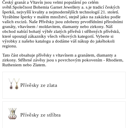
Český granát a Vltavín jsou velmi populární po celém
světě.Společnost Bohemia Garnet Jewellery a. s.je tradicí českých
šperků, nejvyšší kvality a nejmodernějších technologií 21. století.
Vyrábíme šperky v malém množství, stejně jako na zakázku podle
vašich excizů. Naše Přívěsky jsou zdobeny prvotřídními přírodními
granáty, vltavínem / moldavitem, diamanty nebo zirkony. Náš
obchod nabízí bohatý výběr zlatých přívěsů i stříbrných přívěsků,
které upoutají zákazníky všech věkových kategorií. Vyberte si
výrobky z našeho katalogu a dodáme váš nákup do jakéhokoli
regionu.
Tato část obsahuje přívěsky s vltavínem a granátem, diamanty a
zirkony. Stříbrné závěsy jsou s povrchovým pokovením - Rhodiem,
Rutheniem nebo Zlatem.
Přívěsky ze zlata
Přívěsky ze stříbra