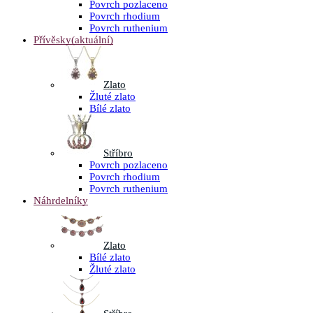
Povrch pozlaceno
Povrch rhodium
Povrch ruthenium
Přívěsky
(aktuální)
Zlato
Žluté zlato
Bílé zlato
Stříbro
Povrch pozlaceno
Povrch rhodium
Povrch ruthenium
Náhrdelníky
Zlato
Bílé zlato
Žluté zlato