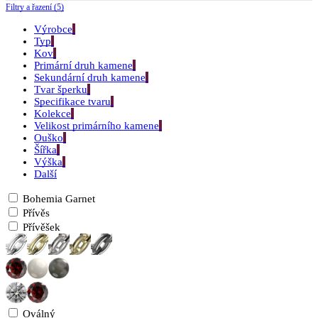
Filtry a řazení (5)
Výrobce
Typ
Kov
Primární druh kamene
Sekundární druh kamene
Tvar šperku
Specifikace tvaru
Kolekce
Velikost primárního kamene
Ouško
Šířka
Výška
Další
Bohemia Garnet
Přívěs
Přívěšek
Oválný