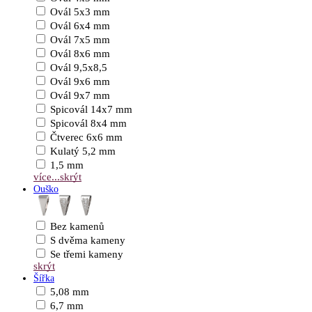
Ovál 5x3 mm
Ovál 6x4 mm
Ovál 7x5 mm
Ovál 8x6 mm
Ovál 9,5x8,5
Ovál 9x6 mm
Ovál 9x7 mm
Spicovál 14x7 mm
Spicovál 8x4 mm
Čtverec 6x6 mm
Kulatý 5,2 mm
1,5 mm
více...
skrýt
Ouško
Bez kamenů
S dvěma kameny
Se třemi kameny
skrýt
Šířka
5,08 mm
6,7 mm