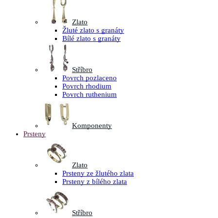
Zlato
Žluté zlato s granáty
Bílé zlato s granáty
Stříbro
Povrch pozlaceno
Povrch rhodium
Povrch ruthenium
Komponenty
Prsteny
Zlato
Prsteny ze žlutého zlata
Prsteny z bílého zlata
Stříbro