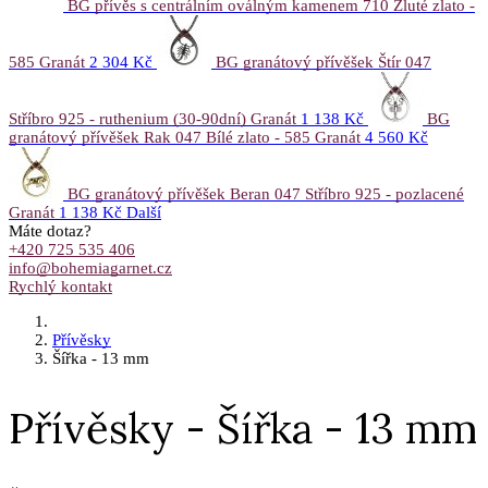
BG přívěs s centrálním oválným kamenem 710 Žluté zlato -
585 Granát
2 304 Kč
BG granátový přívěšek Štír 047
Stříbro 925 - ruthenium (30-90dní) Granát
1 138 Kč
BG
granátový přívěšek Rak 047 Bílé zlato - 585 Granát
4 560 Kč
BG granátový přívěšek Beran 047 Stříbro 925 - pozlacené
Granát
1 138 Kč
Další
Máte dotaz?
+420 725 535 406
info@bohemiagarnet.cz
Rychlý kontakt
Přívěsky
Šířka - 13 mm
Přívěsky - Šířka - 13 mm