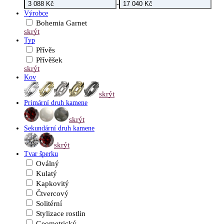
-
Výrobce
Bohemia Garnet
skrýt
Typ
Přívěs
Přívěšek
skrýt
Kov
skrýt
Primární druh kamene
skrýt
Sekundární druh kamene
skrýt
Tvar šperku
Oválný
Kulatý
Kapkovitý
Čtvercový
Solitérní
Stylizace rostlin
Geometrický