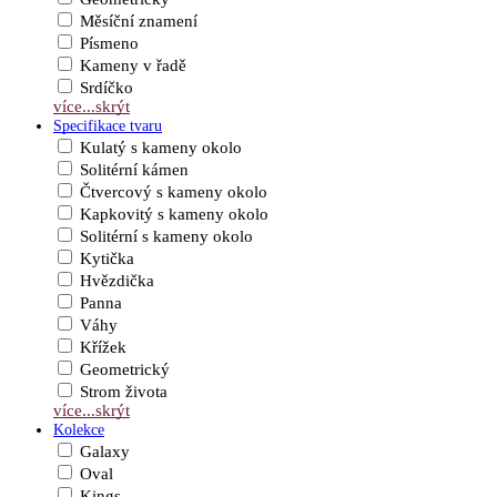
Měsíční znamení
Písmeno
Kameny v řadě
Srdíčko
více...
skrýt
Specifikace tvaru
Kulatý s kameny okolo
Solitérní kámen
Čtvercový s kameny okolo
Kapkovitý s kameny okolo
Solitérní s kameny okolo
Kytička
Hvězdička
Panna
Váhy
Křížek
Geometrický
Strom života
více...
skrýt
Kolekce
Galaxy
Oval
Kings