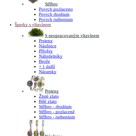
Stříbro
Povrch pozlaceno
Povrch rhodium
Povrch ruthenium
Šperky s vltavínem
S neopracovaným vltavínem
Prsteny
Náušnice
Přívěsy
Náhrdelníky
Brože
+ 1 další
Náramky
Prsteny
Žluté zlato
Bílé zlato
Stříbro - rhodium
Stříbro - pozlacené
Stříbro - ruthenium