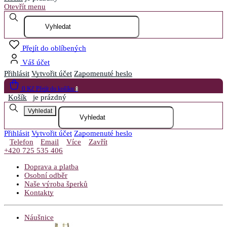
Otevřít menu
Přejít do oblíbených
Váš účet
Přihlásit
Vytvořit účet
Zapomenuté heslo
0 Kč
Přejít do košíku
0
Košík
je prázdný
Vyhledat
Přihlásit
Vytvořit účet
Zapomenuté heslo
Telefon
Email
Více
Zavřít
+420 725 535 406
Doprava a platba
Osobní odběr
Naše výroba šperků
Kontakty
Náušnice