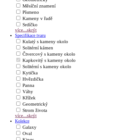
Měsíční znamení
Písmeno
Kameny v řadě
Srdíčko
více...
skrýt
Specifikace tvaru
Kulatý s kameny okolo
Solitérní kámen
Čtvercový s kameny okolo
Kapkovitý s kameny okolo
Solitérní s kameny okolo
Kytička
Hvězdička
Panna
Váhy
Křížek
Geometrický
Strom života
více...
skrýt
Kolekce
Galaxy
Oval
Kings