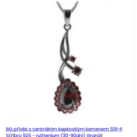
BG přívěs s centrálním kapkovitým kamenem 519-P
Stříbro 925 - ruthenium (30-90dní) Granát