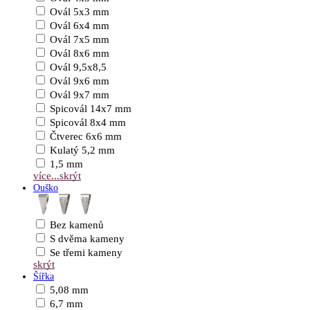
Ovál 5x3 mm
Ovál 6x4 mm
Ovál 7x5 mm
Ovál 8x6 mm
Ovál 9,5x8,5
Ovál 9x6 mm
Ovál 9x7 mm
Spicovál 14x7 mm
Spicovál 8x4 mm
Čtverec 6x6 mm
Kulatý 5,2 mm
1,5 mm
více...
skrýt
Ouško
Bez kamenů
S dvěma kameny
Se třemi kameny
skrýt
Šířka
5,08 mm
6,7 mm