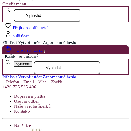
Otevřít menu
Přejít do oblíbených
Váš účet
Přihlásit
Vytvořit účet
Zapomenuté heslo
0 Kč
Přejít do košíku
0
Košík
je prázdný
Vyhledat
Přihlásit
Vytvořit účet
Zapomenuté heslo
Telefon
Email
Více
Zavřít
+420 725 535 406
Doprava a platba
Osobní odběr
Naše výroba šperků
Kontakty
Náušnice