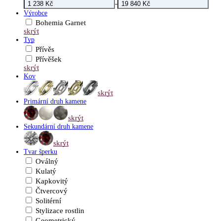
-
Výrobce
Bohemia Garnet
skrýt
Typ
Přívěs
Přívěšek
skrýt
Kov
skrýt
Primární druh kamene
skrýt
Sekundární druh kamene
skrýt
Tvar šperku
Oválný
Kulatý
Kapkovitý
Čtvercový
Solitérní
Stylizace rostlin
Geometrický