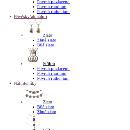
Povrch pozlaceno
Povrch rhodium
Povrch ruthenium
Přívěsky
(aktuální)
Zlato
Žluté zlato
Bílé zlato
Stříbro
Povrch pozlaceno
Povrch rhodium
Povrch ruthenium
Náhrdelníky
Zlato
Bílé zlato
Žluté zlato