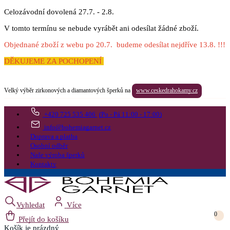
Celozávodní dovolená 27.7. - 2.8.
V tomto termínu se nebude vyrábět ani odesílat žádné zboží.
Objednané zboží z webu po 20.7. budeme odesílat nejdříve 13.8. !!!
DĚKUJEME ZA POCHOPENÍ
Velký výběr zirkonových a diamantových šperků na
www.ceskedrahokamy.cz
+420 725 535 406
(Po - Pá 11:00 - 17:00)
info@bohemiagarnet.cz
Doprava a platba
Osobní odběr
Naše výroba šperků
Kontakty
Vyhledat
Více
0
Přejít do košíku
Košík
je prázdný