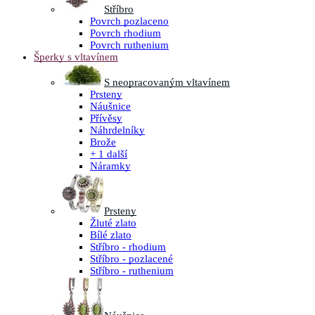
Stříbro
Povrch pozlaceno
Povrch rhodium
Povrch ruthenium
Šperky s vltavínem
S neopracovaným vltavínem
Prsteny
Náušnice
Přívěsy
Náhrdelníky
Brože
+ 1 další
Náramky
Prsteny
Žluté zlato
Bílé zlato
Stříbro - rhodium
Stříbro - pozlacené
Stříbro - ruthenium