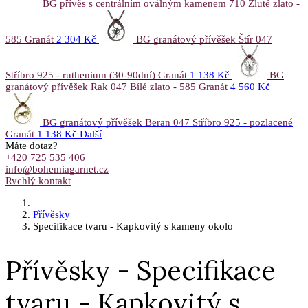
BG přívěs s centrálním oválným kamenem 710 Žluté zlato -
585 Granát
2 304 Kč
BG granátový přívěšek Štír 047
Stříbro 925 - ruthenium (30-90dní) Granát
1 138 Kč
BG
granátový přívěšek Rak 047 Bílé zlato - 585 Granát
4 560 Kč
BG granátový přívěšek Beran 047 Stříbro 925 - pozlacené
Granát
1 138 Kč
Další
Máte dotaz?
+420 725 535 406
info@bohemiagarnet.cz
Rychlý kontakt
Přívěsky
Specifikace tvaru - Kapkovitý s kameny okolo
Přívěsky - Specifikace
tvaru - Kapkovitý s