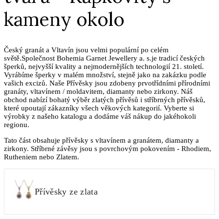
kameny okolo
Český granát a Vltavín jsou velmi populární po celém
světě.Společnost Bohemia Garnet Jewellery a. s.je tradicí českých
šperků, nejvyšší kvality a nejmodernějších technologií 21. století.
Vyrábíme šperky v malém množství, stejně jako na zakázku podle
vašich excizů. Naše Přívěsky jsou zdobeny prvotřídními přírodními
granáty, vltavínem / moldavitem, diamanty nebo zirkony. Náš
obchod nabízí bohatý výběr zlatých přívěsů i stříbrných přívěsků,
které upoutají zákazníky všech věkových kategorií. Vyberte si
výrobky z našeho katalogu a dodáme váš nákup do jakéhokoli
regionu.
Tato část obsahuje přívěsky s vltavínem a granátem, diamanty a
zirkony. Stříbrné závěsy jsou s povrchovým pokovením - Rhodiem,
Rutheniem nebo Zlatem.
Přívěsky ze zlata