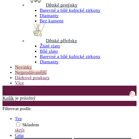
Dětské prstýnky
Barevné a bílé kubické zirkony
Diamanty
Bez kamene
Dětské přívěsky
Žluté zlato
Bílé zlato
Barevné a bílé kubické zirkony
Diamanty
Novinky
Nejprodávanější
Dárkové poukazy
Více
Přejít do košíku
0
Košík
je prázdný
Otevřít menu
Filtrovat podle
Typ
Skladem
skrýt
Cena