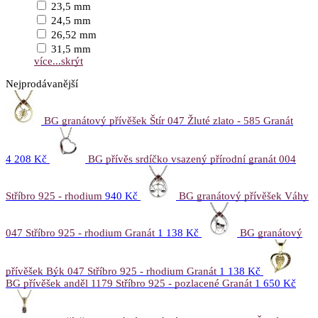
23,5 mm
24,5 mm
26,52 mm
31,5 mm
více...
skrýt
Nejprodávanější
BG granátový přívěšek Štír 047 Žluté zlato - 585 Granát
4 208 Kč
BG přívěs srdíčko vsazený přírodní granát 004
Stříbro 925 - rhodium
940 Kč
BG granátový přívěšek Váhy
047 Stříbro 925 - rhodium Granát
1 138 Kč
BG granátový
přívěšek Býk 047 Stříbro 925 - rhodium Granát
1 138 Kč
BG přívěšek anděl 1179 Stříbro 925 - pozlacené Granát
1 650 Kč