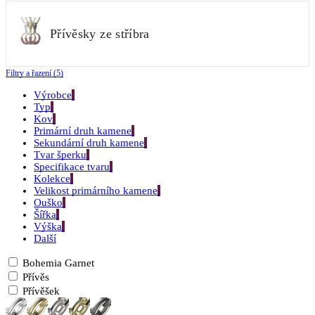
Přívěsky ze stříbra
Filtry a řazení (5)
Výrobce
Typ
Kov
Primární druh kamene
Sekundární druh kamene
Tvar šperku
Specifikace tvaru
Kolekce
Velikost primárního kamene
Ouško
Šířka
Výška
Další
Bohemia Garnet
Přívěs
Přívěšek