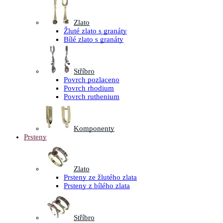
Zlato
Žluté zlato s granáty
Bílé zlato s granáty
Stříbro
Povrch pozlaceno
Povrch rhodium
Povrch ruthenium
Komponenty
Prsteny
Zlato
Prsteny ze žlutého zlata
Prsteny z bílého zlata
Stříbro