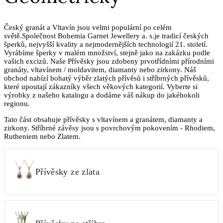
Český granát a Vltavín jsou velmi populární po celém
světě.Společnost Bohemia Garnet Jewellery a. s.je tradicí českých
šperků, nejvyšší kvality a nejmodernějších technologií 21. století.
Vyrábíme šperky v malém množství, stejně jako na zakázku podle
vašich excizů. Naše Přívěsky jsou zdobeny prvotřídními přírodními
granáty, vltavínem / moldavitem, diamanty nebo zirkony. Náš
obchod nabízí bohatý výběr zlatých přívěsů i stříbrných přívěsků,
které upoutají zákazníky všech věkových kategorií. Vyberte si
výrobky z našeho katalogu a dodáme váš nákup do jakéhokoli
regionu.
Tato část obsahuje přívěsky s vltavínem a granátem, diamanty a
zirkony. Stříbrné závěsy jsou s povrchovým pokovením - Rhodiem,
Rutheniem nebo Zlatem.
Přívěsky ze zlata