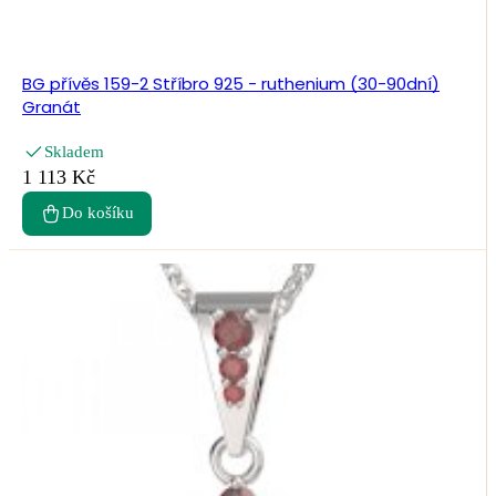
BG přívěs 159-2 Stříbro 925 - ruthenium (30-90dní)
Granát
Skladem
1 113 Kč
Do košíku