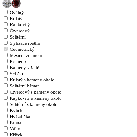
Oválný
Kulatý
Kapkovitý
Čtvercový
Solitérní
Stylizace rostlin
Geometrický
Měsíční znamení
Písmeno
Kameny v řadě
Srdíčko
Kulatý s kameny okolo
Solitérní kámen
Čtvercový s kameny okolo
Kapkovitý s kameny okolo
Solitérní s kameny okolo
Kytička
Hvězdička
Panna
Váhy
Křížek