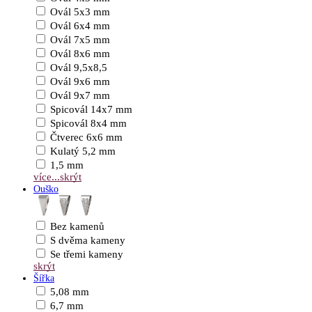
Ovál 5x3 mm
Ovál 6x4 mm
Ovál 7x5 mm
Ovál 8x6 mm
Ovál 9,5x8,5
Ovál 9x6 mm
Ovál 9x7 mm
Spicovál 14x7 mm
Spicovál 8x4 mm
Čtverec 6x6 mm
Kulatý 5,2 mm
1,5 mm
více...
skrýt
Ouško
Bez kamenů
S dvěma kameny
Se třemi kameny
skrýt
Šířka
5,08 mm
6,7 mm