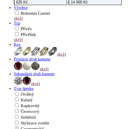
-
Výrobce
Bohemia Garnet
skrýt
Typ
Přívěs
Přívěšek
skrýt
Kov
skrýt
Primární druh kamene
skrýt
Sekundární druh kamene
skrýt
Tvar šperku
Oválný
Kulatý
Kapkovitý
Čtvercový
Solitérní
Stylizace rostlin
Geometrický