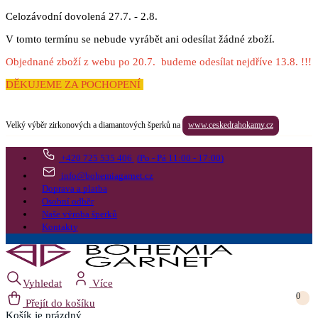
Celozávodní dovolená 27.7. - 2.8.
V tomto termínu se nebude vyrábět ani odesílat žádné zboží.
Objednané zboží z webu po 20.7. budeme odesílat nejdříve 13.8. !!!
DĚKUJEME ZA POCHOPENÍ
Velký výběr zirkonových a diamantových šperků na
www.ceskedrahokamy.cz
+420 725 535 406
(Po - Pá 11:00 - 17:00)
info@bohemiagarnet.cz
Doprava a platba
Osobní odběr
Naše výroba šperků
Kontakty
Vyhledat
Více
0
Přejít do košíku
Košík
je prázdný