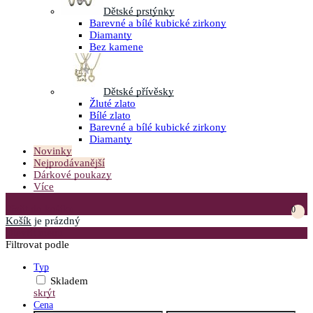
Dětské prstýnky
Barevné a bílé kubické zirkony
Diamanty
Bez kamene
Dětské přívěsky
Žluté zlato
Bílé zlato
Barevné a bílé kubické zirkony
Diamanty
Novinky
Nejprodávanější
Dárkové poukazy
Více
Přejít do košíku
0
Košík
je prázdný
Otevřít menu
Filtrovat podle
Typ
Skladem
skrýt
Cena