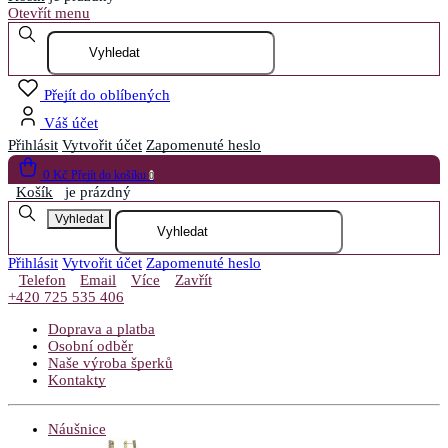
Otevřít menu
Přejít do oblíbených
Váš účet
Přihlásit
Vytvořit účet
Zapomenuté heslo
0 Kč
Přejít do košíku
0
Košík
je prázdný
Vyhledat
Přihlásit
Vytvořit účet
Zapomenuté heslo
Telefon
Email
Více
Zavřít
+420 725 535 406
Doprava a platba
Osobní odběr
Naše výroba šperků
Kontakty
Náušnice