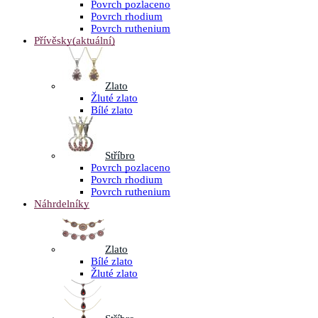
Povrch pozlaceno
Povrch rhodium
Povrch ruthenium
Přívěsky
(aktuální)
Zlato
Žluté zlato
Bílé zlato
Stříbro
Povrch pozlaceno
Povrch rhodium
Povrch ruthenium
Náhrdelníky
Zlato
Bílé zlato
Žluté zlato