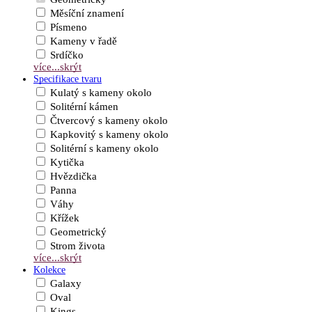
Měsíční znamení
Písmeno
Kameny v řadě
Srdíčko
více...
skrýt
Specifikace tvaru
Kulatý s kameny okolo
Solitérní kámen
Čtvercový s kameny okolo
Kapkovitý s kameny okolo
Solitérní s kameny okolo
Kytička
Hvězdička
Panna
Váhy
Křížek
Geometrický
Strom života
více...
skrýt
Kolekce
Galaxy
Oval
Kings