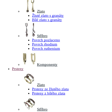
Zlato
Žluté zlato s granáty
Bílé zlato s granáty
Stříbro
Povrch pozlaceno
Povrch rhodium
Povrch ruthenium
Komponenty
Prsteny
Zlato
Prsteny ze žlutého zlata
Prsteny z bílého zlata
Stříbro