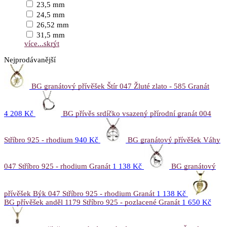
23,5 mm
24,5 mm
26,52 mm
31,5 mm
více...
skrýt
Nejprodávanější
BG granátový přívěšek Štír 047 Žluté zlato - 585 Granát
4 208 Kč
BG přívěs srdíčko vsazený přírodní granát 004
Stříbro 925 - rhodium
940 Kč
BG granátový přívěšek Váhy
047 Stříbro 925 - rhodium Granát
1 138 Kč
BG granátový
přívěšek Býk 047 Stříbro 925 - rhodium Granát
1 138 Kč
BG přívěšek anděl 1179 Stříbro 925 - pozlacené Granát
1 650 Kč