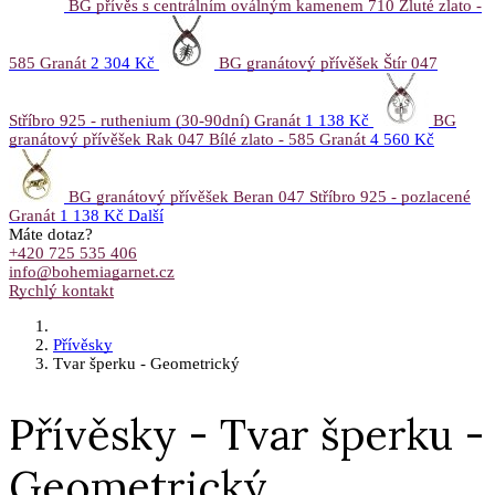
BG přívěs s centrálním oválným kamenem 710 Žluté zlato -
585 Granát
2 304 Kč
BG granátový přívěšek Štír 047
Stříbro 925 - ruthenium (30-90dní) Granát
1 138 Kč
BG
granátový přívěšek Rak 047 Bílé zlato - 585 Granát
4 560 Kč
BG granátový přívěšek Beran 047 Stříbro 925 - pozlacené
Granát
1 138 Kč
Další
Máte dotaz?
+420 725 535 406
info@bohemiagarnet.cz
Rychlý kontakt
Přívěsky
Tvar šperku - Geometrický
Přívěsky - Tvar šperku -
Geometrický