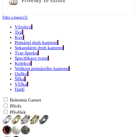
Přívěsky ze stříbra
Filtry a řazení (5)
Výrobce
Typ
Kov
Primární druh kamene
Sekundární druh kamene
Tvar šperku
Specifikace tvaru
Kolekce
Velikost primárního kamene
Ouško
Šířka
Výška
Další
Bohemia Garnet
Přívěs
Přívěšek