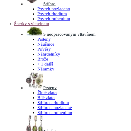
Stříbro
Povrch pozlaceno
Povrch rhodium
Povrch ruthenium
Šperky s vltavínem
S neopracovaným vltavínem
Prsteny
Náušnice
Přívěsy
Náhrdelníky
Brože
+ 1 další
Náramky
Prsteny
Žluté zlato
Bílé zlato
Stříbro - rhodium
Stříbro - pozlacené
Stříbro - ruthenium