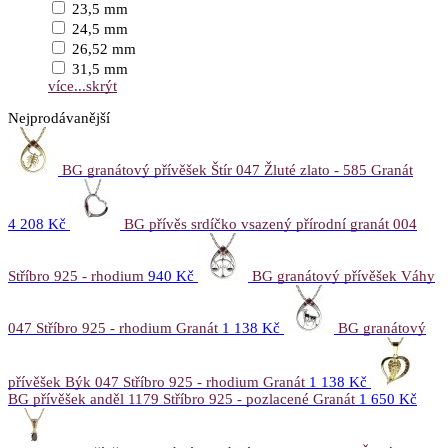
23,5 mm
24,5 mm
26,52 mm
31,5 mm
více...
skrýt
Nejprodávanější
BG granátový přívěšek Štír 047 Žluté zlato - 585 Granát
4 208 Kč
BG přívěs srdíčko vsazený přírodní granát 004
Stříbro 925 - rhodium
940 Kč
BG granátový přívěšek Váhy
047 Stříbro 925 - rhodium Granát
1 138 Kč
BG granátový
přívěšek Býk 047 Stříbro 925 - rhodium Granát
1 138 Kč
BG přívěšek anděl 1179 Stříbro 925 - pozlacené Granát
1 650 Kč