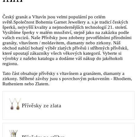
Český granát a Vltavín jsou velmi populární po celém
světě.Společnost Bohemia Garnet Jewellery a. s.je tradicí českých
šperků, nejvyšší kvality a nejmodernějších technologií 21. století.
Vyrábíme šperky v malém množství, stejně jako na zakázku podle
vašich excizů. Naše Přívěsky jsou zdobeny prvotřídními přírodními
granáty, vltavínem / moldavitem, diamanty nebo zirkony. Náš
obchod nabízí bohatý výběr zlatých přívěsů i stříbrných přívěsků,
které upoutají zákazníky všech věkových kategorií. Vyberte si
výrobky z našeho katalogu a dodáme váš nákup do jakéhokoli
regionu.
Tato část obsahuje přívěsky s vltavínem a granátem, diamanty a
zirkony. Stříbrné závěsy jsou s povrchovým pokovením - Rhodiem,
Rutheniem nebo Zlatem.
Přívěsky ze zlata