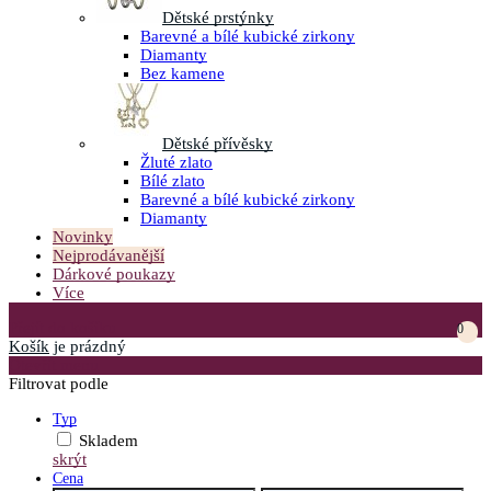
Dětské prstýnky
Barevné a bílé kubické zirkony
Diamanty
Bez kamene
Dětské přívěsky
Žluté zlato
Bílé zlato
Barevné a bílé kubické zirkony
Diamanty
Novinky
Nejprodávanější
Dárkové poukazy
Více
Přejít do košíku
0
Košík
je prázdný
Otevřít menu
Filtrovat podle
Typ
Skladem
skrýt
Cena