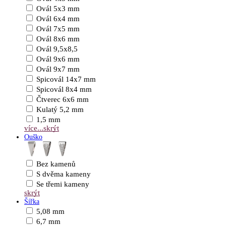
Ovál 5x3 mm
Ovál 6x4 mm
Ovál 7x5 mm
Ovál 8x6 mm
Ovál 9,5x8,5
Ovál 9x6 mm
Ovál 9x7 mm
Spicovál 14x7 mm
Spicovál 8x4 mm
Čtverec 6x6 mm
Kulatý 5,2 mm
1,5 mm
více...
skrýt
Ouško
Bez kamenů
S dvěma kameny
Se třemi kameny
skrýt
Šířka
5,08 mm
6,7 mm