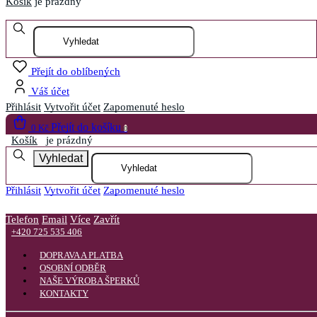
Košík
je prázdný
Otevřít menu
Přejít do oblíbených
Váš účet
Přihlásit
Vytvořit účet
Zapomenuté heslo
Přejít do košíku
0 Kč
0
Košík
je prázdný
Vyhledat
Přihlásit
Vytvořit účet
Zapomenuté heslo
Telefon
Email
Více
Zavřít
+420 725 535 406
DOPRAVA A PLATBA
OSOBNÍ ODBĚR
NAŠE VÝROBA ŠPERKŮ
KONTAKTY