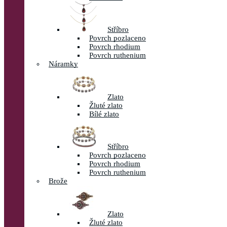
Stříbro
Povrch pozlaceno
Povrch rhodium
Povrch ruthenium
Náramky
Zlato
Žluté zlato
Bílé zlato
Stříbro
Povrch pozlaceno
Povrch rhodium
Povrch ruthenium
Brože
Zlato
Žluté zlato