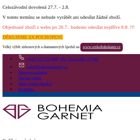
Celozávodní dovolená 27.7. - 2.8.
V tomto termínu se nebude vyrábět ani odesílat žádné zboží.
Objednané zboží z webu po 20.7. budeme odesílat nejdříve 8.8. !!!
DĚKUJEME ZA POCHOPENÍ
Velký výběr zirkonových a diamantových šperků na
www.ceskedrahokamy.cz
+420 725 535 406
(Po - Pá 11:00 - 17:00)
info@bohemiagarnet.cz
Doprava a platba
Osobní odběr
Naše výroba šperků
Kontakty
Vyhledat
Více
Přejít do košíku