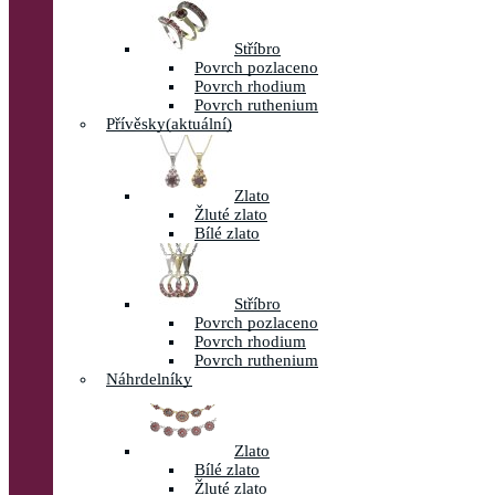
Stříbro
Povrch pozlaceno
Povrch rhodium
Povrch ruthenium
Přívěsky
(aktuální)
Zlato
Žluté zlato
Bílé zlato
Stříbro
Povrch pozlaceno
Povrch rhodium
Povrch ruthenium
Náhrdelníky
Zlato
Bílé zlato
Žluté zlato