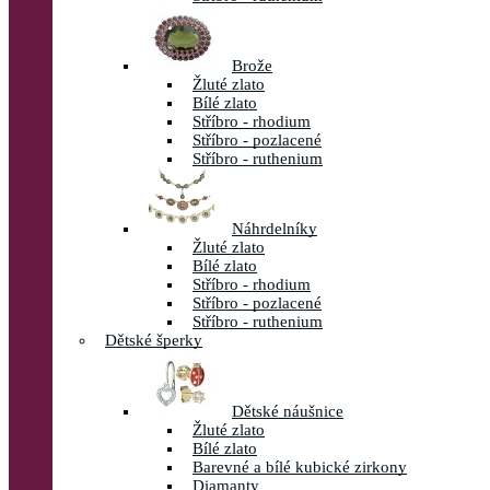
Brože
Žluté zlato
Bílé zlato
Stříbro - rhodium
Stříbro - pozlacené
Stříbro - ruthenium
Náhrdelníky
Žluté zlato
Bílé zlato
Stříbro - rhodium
Stříbro - pozlacené
Stříbro - ruthenium
Dětské šperky
Dětské náušnice
Žluté zlato
Bílé zlato
Barevné a bílé kubické zirkony
Diamanty