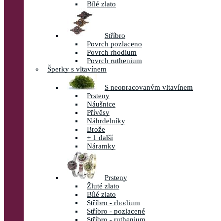
Bílé zlato
Stříbro
Povrch pozlaceno
Povrch rhodium
Povrch ruthenium
Šperky s vltavínem
S neopracovaným vltavínem
Prsteny
Náušnice
Přívěsy
Náhrdelníky
Brože
+ 1 další
Náramky
Prsteny
Žluté zlato
Bílé zlato
Stříbro - rhodium
Stříbro - pozlacené
Stříbro - ruthenium