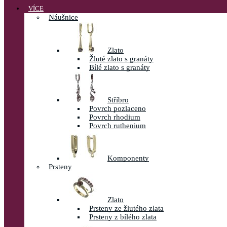
VÍCE
Náušnice
Zlato
Žluté zlato s granáty
Bílé zlato s granáty
Stříbro
Povrch pozlaceno
Povrch rhodium
Povrch ruthenium
Komponenty
Prsteny
Zlato
Prsteny ze žlutého zlata
Prsteny z bílého zlata