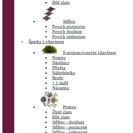
Bílé zlato
Stříbro
Povrch pozlaceno
Povrch rhodium
Povrch ruthenium
Šperky s vltavínem
S neopracovaným vltavínem
Prsteny
Náušnice
Přívěsy
Náhrdelníky
Brože
+ 1 další
Náramky
Prsteny
Žluté zlato
Bílé zlato
Stříbro - rhodium
Stříbro - pozlacené
Stříbro - ruthenium