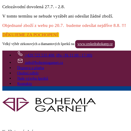
Celozávodní dovolená 27.7. - 2.8.
V tomto termínu se nebude vyrábět ani odesílat žádné zboží.
Objednané zboží z webu po 20.7. budeme odesílat nejdříve 8.8. !!!
DĚKUJEME ZA POCHOPENÍ
Velký výběr zirkonových a diamantových šperků na
www.ceskedrahokamy.cz
+420 725 535 406
(Po - Pá 11:00 - 17:00)
info@bohemiagarnet.cz
Doprava a platba
Osobní odběr
Naše výroba šperků
Kontakty
Vyhledat
Více
Přejít do košíku