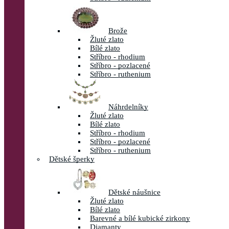
Brože
Žluté zlato
Bílé zlato
Stříbro - rhodium
Stříbro - pozlacené
Stříbro - ruthenium
Náhrdelníky
Žluté zlato
Bílé zlato
Stříbro - rhodium
Stříbro - pozlacené
Stříbro - ruthenium
Dětské šperky
Dětské náušnice
Žluté zlato
Bílé zlato
Barevné a bílé kubické zirkony
Diamanty