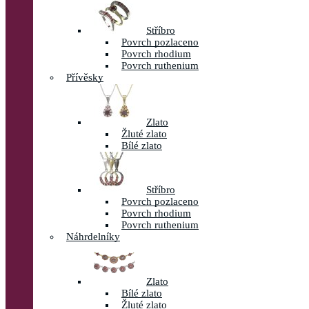
Stříbro
Povrch pozlaceno
Povrch rhodium
Povrch ruthenium
Přívěsky
Zlato
Žluté zlato
Bílé zlato
Stříbro
Povrch pozlaceno
Povrch rhodium
Povrch ruthenium
Náhrdelníky
Zlato
Bílé zlato
Žluté zlato