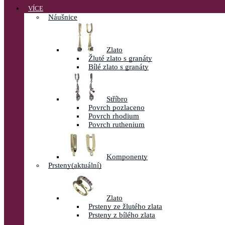
VÍCE
Náušnice
Zlato
Žluté zlato s granáty
Bílé zlato s granáty
Stříbro
Povrch pozlaceno
Povrch rhodium
Povrch ruthenium
Komponenty
Prsteny
(aktuální)
Zlato
Prsteny ze žlutého zlata
Prsteny z bílého zlata