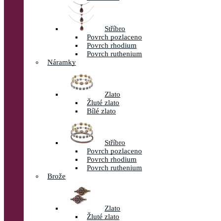
Stříbro
Povrch pozlaceno
Povrch rhodium
Povrch ruthenium
Náramky
Zlato
Žluté zlato
Bílé zlato
Stříbro
Povrch pozlaceno
Povrch rhodium
Povrch ruthenium
Brože
Zlato
Žluté zlato