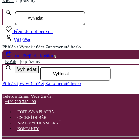
Košík
je prázdný
Otevřít menu
Přejít do oblíbených
Váš účet
Přihlásit
Vytvořit účet
Zapomenuté heslo
Přejít do košíku
0 Kč
0
Košík
je prázdný
Vyhledat
Přihlásit
Vytvořit účet
Zapomenuté heslo
Telefon
Email
Více
Zavřít
+420 725 535 406
DOPRAVA A PLATBA
OSOBNÍ ODBĚR
NAŠE VÝROBA ŠPERKŮ
KONTAKTY