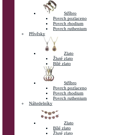
Stříbro
Povrch pozlaceno
Povrch rhodium
Povrch ruthenium
Přívěsky
Zlato
Žluté zlato
Bílé zlato
Stříbro
Povrch pozlaceno
Povrch rhodium
Povrch ruthenium
Náhrdelníky
Zlato
Bílé zlato
Žluté zlato