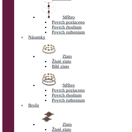
Stříbro
Povrch pozlaceno
Povrch rhodium
Povrch ruthenium
Náramky
Zlato
Žluté zlato
Bílé zlato
Stříbro
Povrch pozlaceno
Povrch rhodium
Povrch ruthenium
Brože
Zlato
Žluté zlato