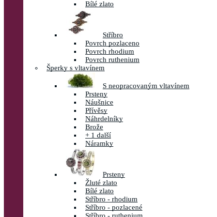
Bílé zlato
Stříbro
Povrch pozlaceno
Povrch rhodium
Povrch ruthenium
Šperky s vltavínem
S neopracovaným vltavínem
Prsteny
Náušnice
Přívěsy
Náhrdelníky
Brože
+ 1 další
Náramky
Prsteny
Žluté zlato
Bílé zlato
Stříbro - rhodium
Stříbro - pozlacené
Stříbro - ruthenium