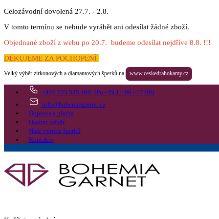
Celozávodní dovolená 27.7. - 2.8.
V tomto termínu se nebude vyrábět ani odesílat žádné zboží.
Objednané zboží z webu po 20.7. budeme odesílat nejdříve 8.8. !!!
DĚKUJEME ZA POCHOPENÍ
Velký výběr zirkonových a diamantových šperků na
www.ceskedrahokamy.cz
+420 725 535 406
(Po - Pá 11:00 - 17:00)
info@bohemiagarnet.cz
Doprava a platba
Osobní odběr
Naše výroba šperků
Kontakty
Vyhledat
Více
Přejít do košíku