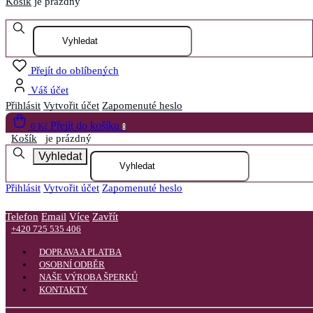
Košík
je prázdný
Otevřít menu
Přejít do oblíbených
Váš účet
Přihlásit
Vytvořit účet
Zapomenuté heslo
Přejít do košíku
0 Kč
0
Košík
je prázdný
Vyhledat
Přihlásit
Vytvořit účet
Zapomenuté heslo
Telefon
Email
Více
Zavřít
+420 725 535 406
DOPRAVA A PLATBA
OSOBNÍ ODBĚR
NAŠE VÝROBA ŠPERKŮ
KONTAKTY