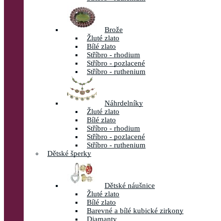
Brože
Žluté zlato
Bílé zlato
Stříbro - rhodium
Stříbro - pozlacené
Stříbro - ruthenium
Náhrdelníky
Žluté zlato
Bílé zlato
Stříbro - rhodium
Stříbro - pozlacené
Stříbro - ruthenium
Dětské šperky
Dětské náušnice
Žluté zlato
Bílé zlato
Barevné a bílé kubické zirkony
Diamanty