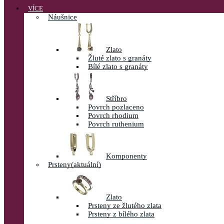
VÍCE
Náušnice
Zlato
Žluté zlato s granáty
Bílé zlato s granáty
Stříbro
Povrch pozlaceno
Povrch rhodium
Povrch ruthenium
Komponenty
Prsteny
(aktuální)
Zlato
Prsteny ze žlutého zlata
Prsteny z bílého zlata