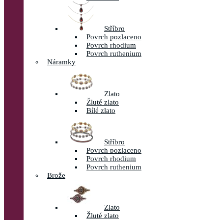
Stříbro
Povrch pozlaceno
Povrch rhodium
Povrch ruthenium
Náramky
Zlato
Žluté zlato
Bílé zlato
Stříbro
Povrch pozlaceno
Povrch rhodium
Povrch ruthenium
Brože
Zlato
Žluté zlato