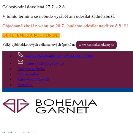
Celozávodní dovolená 27.7. - 2.8.
V tomto termínu se nebude vyrábět ani odesílat žádné zboží.
Objednané zboží z webu po 20.7. budeme odesílat nejdříve 8.8. !!!
DĚKUJEME ZA POCHOPENÍ
Velký výběr zirkonových a diamantových šperků na
www.ceskedrahokamy.cz
+420 725 535 406
(Po - Pá 11:00 - 17:00)
info@bohemiagarnet.cz
Doprava a platba
Osobní odběr
Naše výroba šperků
Kontakty
Vyhledat
Více
Přejít do košíku