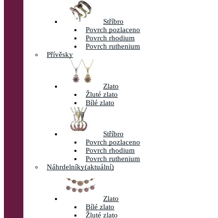
Stříbro
Povrch pozlaceno
Povrch rhodium
Povrch ruthenium
Přívěsky
Zlato
Žluté zlato
Bílé zlato
Stříbro
Povrch pozlaceno
Povrch rhodium
Povrch ruthenium
Náhrdelníky
(aktuální)
Zlato
Bílé zlato
Žluté zlato