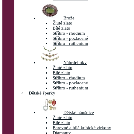
Brože
Žluté zlato
Bílé zlato
Stříbro - rhodium
Stříbro - pozlacené
Stříbro - ruthenium
Náhrdelníky
Žluté zlato
Bílé zlato
Stříbro - rhodium
Stříbro - pozlacené
Stříbro - ruthenium
Dětské šperky
Dětské náušnice
Žluté zlato
Bílé zlato
Barevné a bílé kubické zirkony
Diamanty