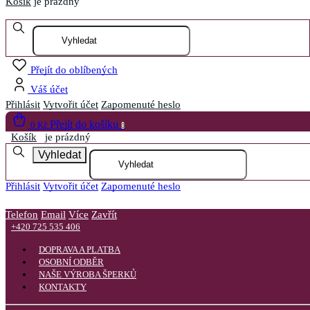
Košík
je prázdný
Otevřít menu
Přejít do oblíbených
Váš účet
Přihlásit
Vytvořit účet
Zapomenuté heslo
Přejít do košíku
0 Kč
0
Košík
je prázdný
Vyhledat
Přihlásit
Vytvořit účet
Zapomenuté heslo
Telefon
Email
Více
Zavřít
+420 725 535 406
DOPRAVA A PLATBA
OSOBNÍ ODBĚR
NAŠE VÝROBA ŠPERKŮ
KONTAKTY