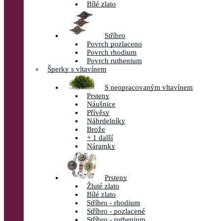
Bílé zlato
Stříbro
Povrch pozlaceno
Povrch rhodium
Povrch ruthenium
Šperky s vltavínem
S neopracovaným vltavínem
Prsteny
Náušnice
Přívěsy
Náhrdelníky
Brože
+ 1 další
Náramky
Prsteny
Žluté zlato
Bílé zlato
Stříbro - rhodium
Stříbro - pozlacené
Stříbro - ruthenium