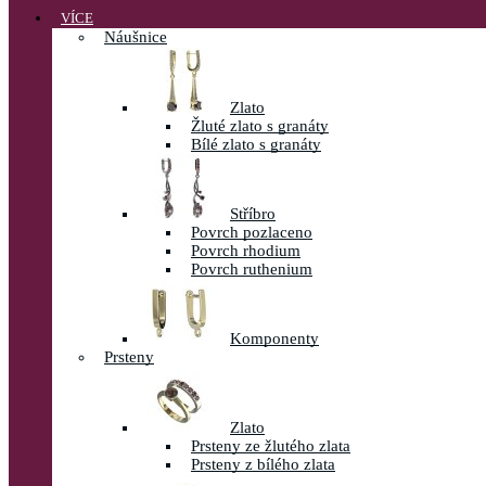
VÍCE
Náušnice
Zlato
Žluté zlato s granáty
Bílé zlato s granáty
Stříbro
Povrch pozlaceno
Povrch rhodium
Povrch ruthenium
Komponenty
Prsteny
Zlato
Prsteny ze žlutého zlata
Prsteny z bílého zlata