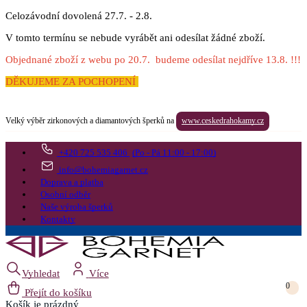
Celozávodní dovolená 27.7. - 2.8.
V tomto termínu se nebude vyrábět ani odesílat žádné zboží.
Objednané zboží z webu po 20.7. budeme odesílat nejdříve 13.8. !!!
DĚKUJEME ZA POCHOPENÍ
Velký výběr zirkonových a diamantových šperků na
www.ceskedrahokamy.cz
+420 725 535 406
(Po - Pá 11:00 - 17:00)
info@bohemiagarnet.cz
Doprava a platba
Osobní odběr
Naše výroba šperků
Kontakty
Vyhledat
Více
0
Přejít do košíku
Košík
je prázdný