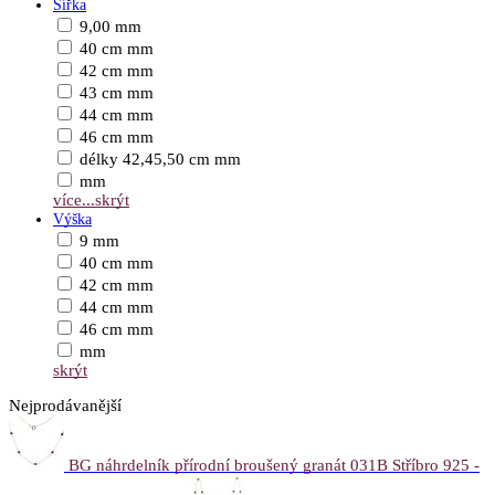
Šířka
9,00 mm
40 cm mm
42 cm mm
43 cm mm
44 cm mm
46 cm mm
délky 42,45,50 cm mm
mm
více...
skrýt
Výška
9 mm
40 cm mm
42 cm mm
44 cm mm
46 cm mm
mm
skrýt
Nejprodávanější
BG náhrdelník přírodní broušený granát 031B Stříbro 925 -