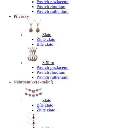
Povrch pozlaceno
Povrch rhodium
Povrch ruthenium
Přívěsky
Zlato
Žluté zlato
Bílé zlato
Stříbro
Povrch pozlaceno
Povrch rhodium
Povrch ruthenium
Náhrdelníky
(aktuální)
Zlato
Bílé zlato
Žluté zlato