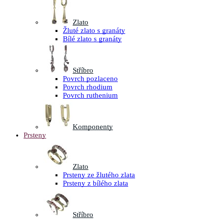
Zlato
Žluté zlato s granáty
Bílé zlato s granáty
Stříbro
Povrch pozlaceno
Povrch rhodium
Povrch ruthenium
Komponenty
Prsteny
Zlato
Prsteny ze žlutého zlata
Prsteny z bílého zlata
Stříbro