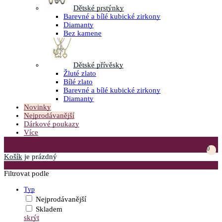
Dětské prstýnky
Barevné a bílé kubické zirkony
Diamanty
Bez kamene
Dětské přívěsky
Žluté zlato
Bílé zlato
Barevné a bílé kubické zirkony
Diamanty
Novinky
Nejprodávanější
Dárkové poukazy
Více
Přejít do košíku
0
Košík
je prázdný
Otevřít menu
Filtrovat podle
Typ
Nejprodávanější
Skladem
skrýt