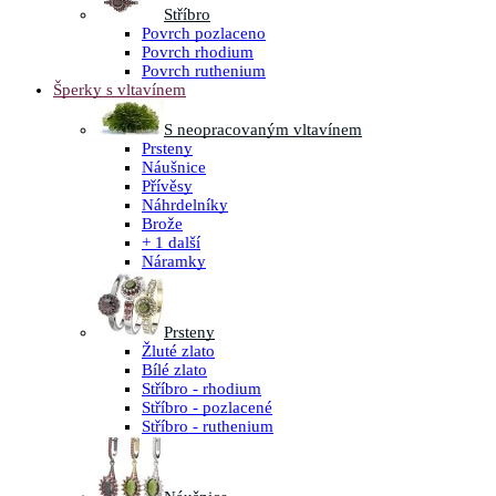
Stříbro
Povrch pozlaceno
Povrch rhodium
Povrch ruthenium
Šperky s vltavínem
S neopracovaným vltavínem
Prsteny
Náušnice
Přívěsy
Náhrdelníky
Brože
+ 1 další
Náramky
Prsteny
Žluté zlato
Bílé zlato
Stříbro - rhodium
Stříbro - pozlacené
Stříbro - ruthenium