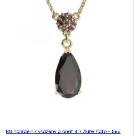
BG náhrdelník vsazený granát 417 Žluté zlato - 585