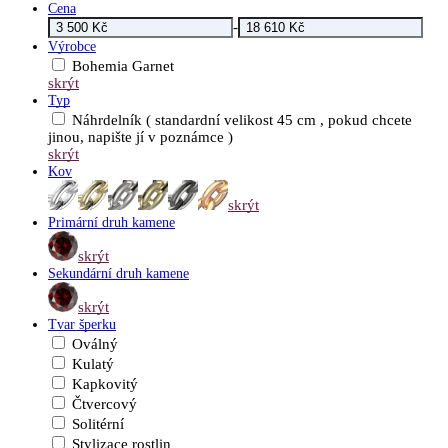
Cena
-
Výrobce
Bohemia Garnet
skrýt
Typ
Náhrdelník ( standardní velikost 45 cm , pokud chcete
jinou, napište jí v poznámce )
skrýt
Kov
skrýt
Primární druh kamene
skrýt
Sekundární druh kamene
skrýt
Tvar šperku
Oválný
Kulatý
Kapkovitý
Čtvercový
Solitérní
Stylizace rostlin