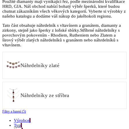
Použité diamanty mají vynikající řez, podle mezinárodní kvalifikace
HRD, GIA. Náš obchod nabízí bohatý výběr šperků, které budou
chutnat zákazníkům všech věkových kategorií. Vyberte si výrobky z
našeho katalogu a dodáme váš nákup do jakéhokoli regionu.
Tato část obsahuje náhrdelník s vltavínem a granátem, diamanty a
zirkony, stejně jako šperky z loňské sbírky.Stříbrné náhrdelníky s
povrchovým pokovením - Rhodiem, Rutheniem nebo Zlatem a
širový výběr zlatých náhrdelníků s granátem nebo náhrdelníků s
vltavínem.
Náhrdelníky zlaté
Náhrdelníky ze stříbra
Filtry a řazení (5)
Výrobce
Typ