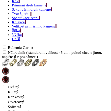
Kov
Primární druh kamene
Sekundární druh kamene
Tvar šperku
Specifikace tvaru
Kolekce
Velikost primárního kamene
Šířka
Výška
Další
Bohemia Garnet
Náhrdelník ( standardní velikost 45 cm , pokud chcete jinou,
napište jí v poznámce )
Oválný
Kulatý
Kapkovitý
Čtvercový
Solitérní