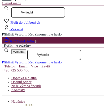
Otevřít menu
Přejít do oblíbených
Váš účet
Přihlásit
Vytvořit účet
Zapomenuté heslo
0 Kč
Přejít do košíku
0
Košík
je prázdný
Vyhledat
Přihlásit
Vytvořit účet
Zapomenuté heslo
Telefon
Email
Více
Zavřít
+420 725 535 406
Doprava a platba
Osobní odběr
Naše výroba šperků
Kontakty
Náušnice