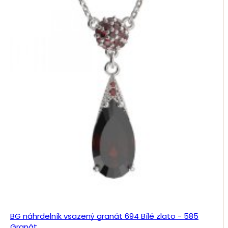
BG náhrdelník vsazený granát 694 Bílé zlato - 585
Granát