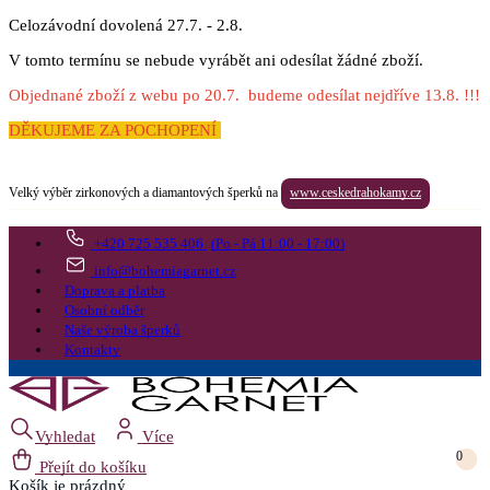
Celozávodní dovolená 27.7. - 2.8.
V tomto termínu se nebude vyrábět ani odesílat žádné zboží.
Objednané zboží z webu po 20.7. budeme odesílat nejdříve 13.8. !!!
DĚKUJEME ZA POCHOPENÍ
Velký výběr zirkonových a diamantových šperků na
www.ceskedrahokamy.cz
+420 725 535 406
(Po - Pá 11:00 - 17:00)
info@bohemiagarnet.cz
Doprava a platba
Osobní odběr
Naše výroba šperků
Kontakty
Vyhledat
Více
0
Přejít do košíku
Košík
je prázdný