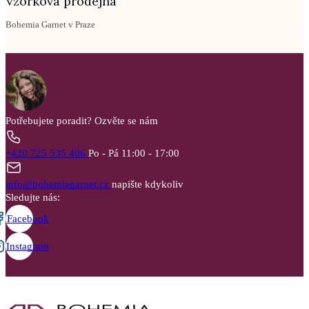
Vzorková prodejna
Bohemia Garnet v Praze
Potřebujete poradit?
Ozvěte se nám
+420 725 535 406
Po - Pá 11:00 - 17:00
info@bohemiagarnet.cz
napište kdykoliv
Sledujte nás:
Facebook
Instagram