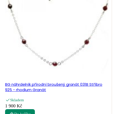
BG náhrdelník přírodní broušený granát 031B Stříbro
925 - rhodium Granát
Skladem
1 900 Kč