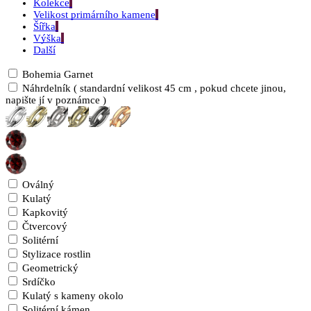
Kolekce
Velikost primárního kamene
Šířka
Výška
Další
Bohemia Garnet
Náhrdelník ( standardní velikost 45 cm , pokud chcete jinou,
napište jí v poznámce )
Oválný
Kulatý
Kapkovitý
Čtvercový
Solitérní
Stylizace rostlin
Geometrický
Srdíčko
Kulatý s kameny okolo
Solitérní kámen