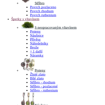
Stříbro
Povrch pozlaceno
Povrch rhodium
Povrch ruthenium
Šperky s vltavínem
S neopracovaným vltavínem
Prsteny
Náušnice
Přívěsy
Náhrdelníky
Brože
+ 1 další
Náramky
Prsteny
Žluté zlato
Bílé zlato
Stříbro - rhodium
Stříbro - pozlacené
Stříbro - ruthenium