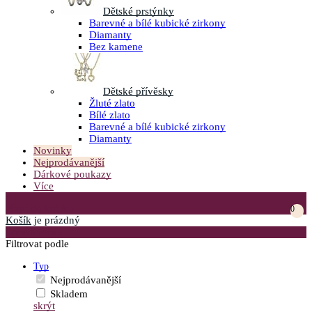
Dětské prstýnky
Barevné a bílé kubické zirkony
Diamanty
Bez kamene
Dětské přívěsky
Žluté zlato
Bílé zlato
Barevné a bílé kubické zirkony
Diamanty
Novinky
Nejprodávanější
Dárkové poukazy
Více
Přejít do košíku
0
Košík
je prázdný
Otevřít menu
Filtrovat podle
Typ
Nejprodávanější
Skladem
skrýt