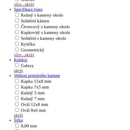
více...
skrýt
Specifikace tvaru
Kulatý s kameny okolo
Solitérní kámen
Čtvercový s kameny okolo
Kapkovitý s kameny okolo
Solitérní s kameny okolo
Kytička
Geometrický
více...
skrýt
Kolekce
Galaxy
skrýt
Velikost primárního kamene
Kapka 15x8 mm
Kapka 7x5 mm
Kulatý 5 mm
Kulatý 7 mm
Ovál 12x8 mm
Ovál 8x6 mm
skrýt
Šířka
9,00 mm