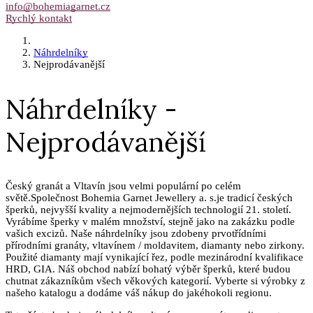
info@bohemiagarnet.cz
Rychlý kontakt
Náhrdelníky
Nejprodávanější
Náhrdelníky -
Nejprodávanější
Český granát a Vltavín jsou velmi populární po celém
světě.Společnost Bohemia Garnet Jewellery a. s.je tradicí českých
šperků, nejvyšší kvality a nejmodernějších technologií 21. století.
Vyrábíme šperky v malém množství, stejně jako na zakázku podle
vašich excizů. Naše náhrdelníky jsou zdobeny prvotřídními
přírodními granáty, vltavínem / moldavitem, diamanty nebo zirkony.
Použité diamanty mají vynikající řez, podle mezinárodní kvalifikace
HRD, GIA. Náš obchod nabízí bohatý výběr šperků, které budou
chutnat zákazníkům všech věkových kategorií. Vyberte si výrobky z
našeho katalogu a dodáme váš nákup do jakéhokoli regionu.