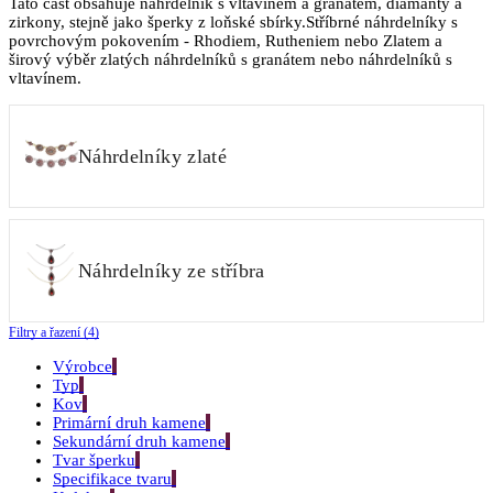
Tato část obsahuje náhrdelník s vltavínem a granátem, diamanty a
zirkony, stejně jako šperky z loňské sbírky.Stříbrné náhrdelníky s
povrchovým pokovením - Rhodiem, Rutheniem nebo Zlatem a
širový výběr zlatých náhrdelníků s granátem nebo náhrdelníků s
vltavínem.
Náhrdelníky zlaté
Náhrdelníky ze stříbra
Filtry a řazení (4)
Výrobce
Typ
Kov
Primární druh kamene
Sekundární druh kamene
Tvar šperku
Specifikace tvaru