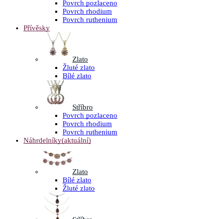
Povrch pozlaceno
Povrch rhodium
Povrch ruthenium
Přívěsky
Zlato
Žluté zlato
Bílé zlato
Stříbro
Povrch pozlaceno
Povrch rhodium
Povrch ruthenium
Náhrdelníky
(aktuální)
Zlato
Bílé zlato
Žluté zlato