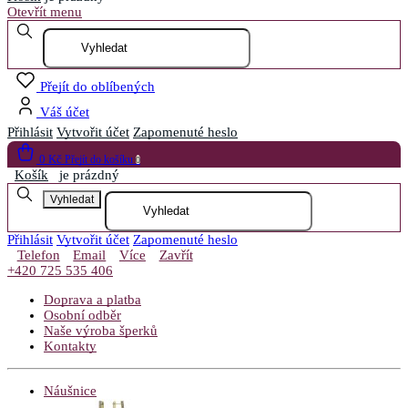
Otevřít menu
Přejít do oblíbených
Váš účet
Přihlásit
Vytvořit účet
Zapomenuté heslo
0 Kč
Přejít do košíku
0
Košík
je prázdný
Vyhledat
Přihlásit
Vytvořit účet
Zapomenuté heslo
Telefon
Email
Více
Zavřít
+420 725 535 406
Doprava a platba
Osobní odběr
Naše výroba šperků
Kontakty
Náušnice