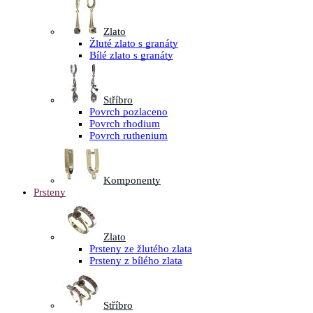
Zlato
Žluté zlato s granáty
Bílé zlato s granáty
Stříbro
Povrch pozlaceno
Povrch rhodium
Povrch ruthenium
Komponenty
Prsteny
Zlato
Prsteny ze žlutého zlata
Prsteny z bílého zlata
Stříbro