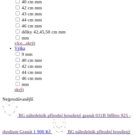
40 cm mm
42 cm mm
43 cm mm
44 cm mm
46 cm mm
délky 42,45,50 cm mm
mm
více...
skrýt
Výška
9 mm
40 cm mm
42 cm mm
44 cm mm
46 cm mm
mm
skrýt
Nejprodávanější
BG náhrdelník přírodní broušený granát 031B Stříbro 925 -
rhodium Granát
1 900 Kč
BG náhrdelník přírodní broušený