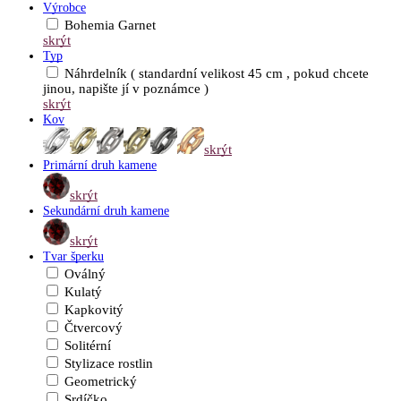
Výrobce
Bohemia Garnet
skrýt
Typ
Náhrdelník ( standardní velikost 45 cm , pokud chcete
jinou, napište jí v poznámce )
skrýt
Kov
skrýt
Primární druh kamene
skrýt
Sekundární druh kamene
skrýt
Tvar šperku
Oválný
Kulatý
Kapkovitý
Čtvercový
Solitérní
Stylizace rostlin
Geometrický
Srdíčko