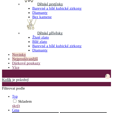
Dětské prstýnky
Barevné a bílé kubické zirkony
Diamanty
Bez kamene
Dětské přívěsky
Žluté zlato
Bílé zlato
Barevné a bílé kubické zirkony
Diamanty
Novinky
Nejprodávanější
Dárkové poukazy
Více
Přejít do košíku
0
Košík
je prázdný
Otevřít menu
Filtrovat podle
Typ
Skladem
skrýt
Cena