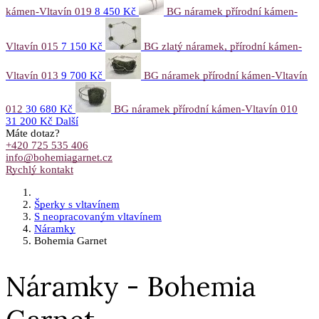
kámen-Vltavín 019
8 450 Kč
BG náramek přírodní kámen-
Vltavín 015
7 150 Kč
BG zlatý náramek, přírodní kámen-
Vltavín 013
9 700 Kč
BG náramek přírodní kámen-Vltavín
012
30 680 Kč
BG náramek přírodní kámen-Vltavín 010
31 200 Kč
Další
Máte dotaz?
+420 725 535 406
info@bohemiagarnet.cz
Rychlý kontakt
Šperky s vltavínem
S neopracovaným vltavínem
Náramky
Bohemia Garnet
Náramky - Bohemia