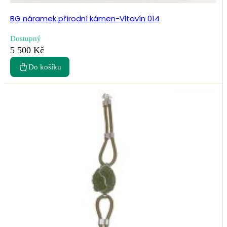
BG náramek přírodní kámen-Vltavín 014
Dostupný
5 500 Kč
Do košíku