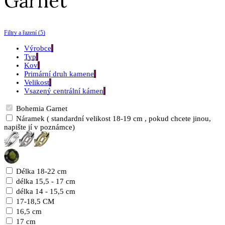
Garnet
Filtry a řazení (5)
Výrobce
Typ
Kov
Primární druh kamene
Velikost
Vsazený centrální kámen
Bohemia Garnet
Náramek ( standardní velikost 18-19 cm , pokud chcete jinou,
napište jí v poznámce)
Délka 18-22 cm
délka 15,5 - 17 cm
délka 14 - 15,5 cm
17-18,5 CM
16,5 cm
17 cm