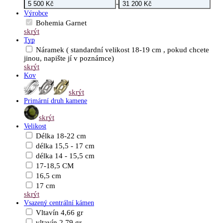
-
Výrobce
Bohemia Garnet
skrýt
Typ
Náramek ( standardní velikost 18-19 cm , pokud chcete
jinou, napište jí v poznámce)
skrýt
Kov
skrýt
Primární druh kamene
skrýt
Velikost
Délka 18-22 cm
délka 15,5 - 17 cm
délka 14 - 15,5 cm
17-18,5 CM
16,5 cm
17 cm
skrýt
Vsazený centrální kámen
Vltavín 4,66 gr
vltavín 2,79 gr