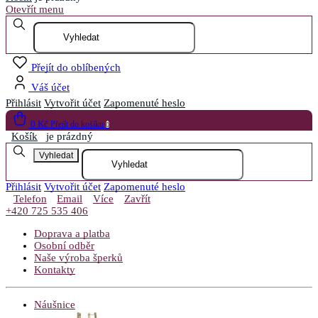
Otevřít menu
Přejít do oblíbených
Váš účet
Přihlásit
Vytvořit účet
Zapomenuté heslo
0 Kč
Přejít do košíku
0
Košík
je prázdný
Vyhledat
Přihlásit
Vytvořit účet
Zapomenuté heslo
Telefon
Email
Více
Zavřít
+420 725 535 406
Doprava a platba
Osobní odběr
Naše výroba šperků
Kontakty
Náušnice