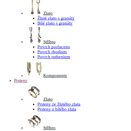
Zlato
Žluté zlato s granáty
Bílé zlato s granáty
Stříbro
Povrch pozlaceno
Povrch rhodium
Povrch ruthenium
Komponenty
Prsteny
Zlato
Prsteny ze žlutého zlata
Prsteny z bílého zlata
Stříbro