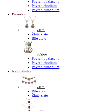
Povrch pozlaceno
Povrch rhodium
Povrch ruthenium
Přívěsky
Zlato
Žluté zlato
Bílé zlato
Stříbro
Povrch pozlaceno
Povrch rhodium
Povrch ruthenium
Náhrdelníky
Zlato
Bílé zlato
Žluté zlato