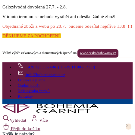
Celozávodní dovolená 27.7. - 2.8.
V tomto termínu se nebude vyrábět ani odesílat žádné zboží.
Objednané zboží z webu po 20.7. budeme odesílat nejdříve 13.8. !!!
DĚKUJEME ZA POCHOPENÍ
Velký výběr zirkonových a diamantových šperků na
www.ceskedrahokamy.cz
+420 725 535 406
(Po - Pá 11:00 - 17:00)
info@bohemiagarnet.cz
Doprava a platba
Osobní odběr
Naše výroba šperků
Kontakty
Vyhledat
Více
0
Přejít do košíku
Košík
je prázdný