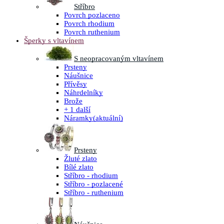
Stříbro
Povrch pozlaceno
Povrch rhodium
Povrch ruthenium
Šperky s vltavínem
S neopracovaným vltavínem
Prsteny
Náušnice
Přívěsy
Náhrdelníky
Brože
+ 1 další
Náramky
(aktuální)
Prsteny
Žluté zlato
Bílé zlato
Stříbro - rhodium
Stříbro - pozlacené
Stříbro - ruthenium