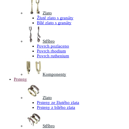
Zlato
Žluté zlato s granáty
Bílé zlato s granáty
Stříbro
Povrch pozlaceno
Povrch rhodium
Povrch ruthenium
Komponenty
Prsteny
Zlato
Prsteny ze žlutého zlata
Prsteny z bílého zlata
Stříbro