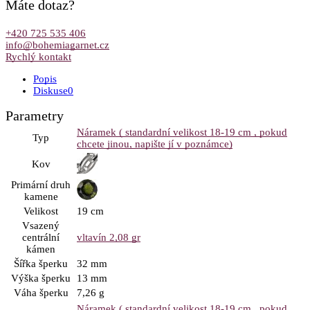
Máte dotaz?
+420 725 535 406
info@bohemiagarnet.cz
Rychlý kontakt
Popis
Diskuse
0
Parametry
Náramek ( standardní velikost 18-19 cm , pokud
Typ
chcete jinou, napište jí v poznámce)
Kov
Primární druh
kamene
Velikost
19 cm
Vsazený
centrální
vltavín 2,08 gr
kámen
Šířka šperku
32 mm
Výška šperku
13 mm
Váha šperku
7,26 g
Náramek ( standardní velikost 18-19 cm , pokud