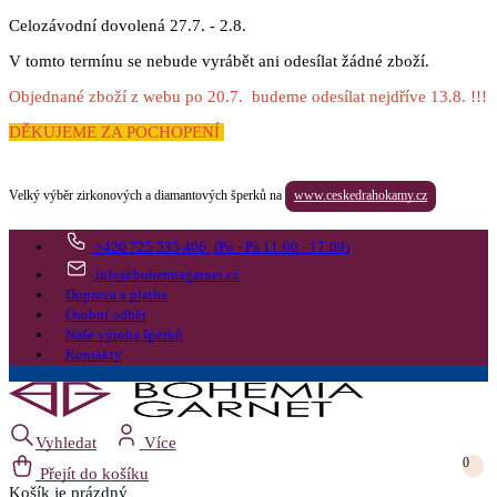
Celozávodní dovolená 27.7. - 2.8.
V tomto termínu se nebude vyrábět ani odesílat žádné zboží.
Objednané zboží z webu po 20.7. budeme odesílat nejdříve 13.8. !!!
DĚKUJEME ZA POCHOPENÍ
Velký výběr zirkonových a diamantových šperků na
www.ceskedrahokamy.cz
+420 725 535 406
(Po - Pá 11:00 - 17:00)
info@bohemiagarnet.cz
Doprava a platba
Osobní odběr
Naše výroba šperků
Kontakty
Vyhledat
Více
0
Přejít do košíku
Košík
je prázdný