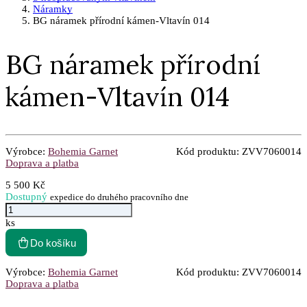
Náramky
BG náramek přírodní kámen-Vltavín 014
BG náramek přírodní
kámen-Vltavín 014
Výrobce:
Bohemia Garnet
Kód produktu:
ZVV7060014
Doprava a platba
5 500 Kč
Dostupný
expedice do druhého pracovního dne
ks
Do košíku
Výrobce:
Bohemia Garnet
Kód produktu:
ZVV7060014
Doprava a platba