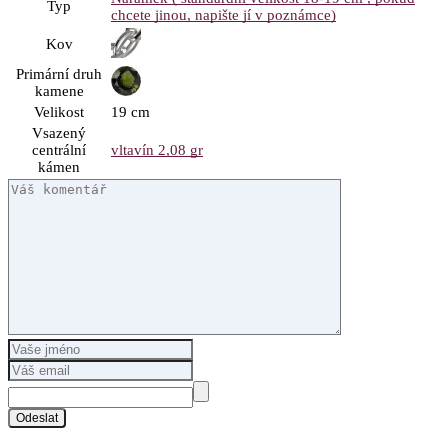
Typ
chcete jinou, napište jí v poznámce)
Kov
Primární druh
kamene
Velikost
19 cm
Vsazený
centrální
vltavín 2,08 gr
kámen
Odeslat