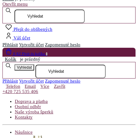
Otevřít menu
Přejít do oblíbených
Váš účet
Přihlásit
Vytvořit účet
Zapomenuté heslo
0 Kč
Přejít do košíku
0
Košík
je prázdný
Vyhledat
Přihlásit
Vytvořit účet
Zapomenuté heslo
Telefon
Email
Více
Zavřít
+420 725 535 406
Doprava a platba
Osobní odběr
Naše výroba šperků
Kontakty
Náušnice