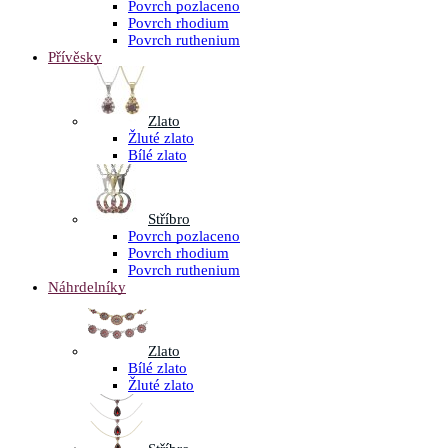
Povrch pozlaceno
Povrch rhodium
Povrch ruthenium
Přívěsky
Zlato
Žluté zlato
Bílé zlato
Stříbro
Povrch pozlaceno
Povrch rhodium
Povrch ruthenium
Náhrdelníky
Zlato
Bílé zlato
Žluté zlato