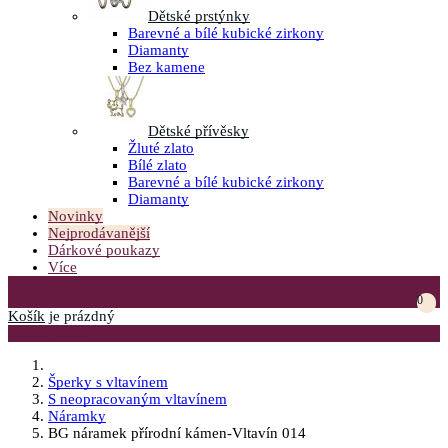
Dětské prstýnky
Barevné a bílé kubické zirkony
Diamanty
Bez kamene
Dětské přívěsky
Žluté zlato
Bílé zlato
Barevné a bílé kubické zirkony
Diamanty
Novinky
Nejprodávanější
Dárkové poukazy
Více
Přejít do košíku
0
Košík
je prázdný
Otevřít menu
Šperky s vltavínem
S neopracovaným vltavínem
Náramky
BG náramek přírodní kámen-Vltavín 014