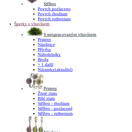
Stříbro
Povrch pozlaceno
Povrch rhodium
Povrch ruthenium
Šperky s vltavínem
S neopracovaným vltavínem
Prsteny
Náušnice
Přívěsy
Náhrdelníky
Brože
+ 1 další
Náramky
(aktuální)
Prsteny
Žluté zlato
Bílé zlato
Stříbro - rhodium
Stříbro - pozlacené
Stříbro - ruthenium