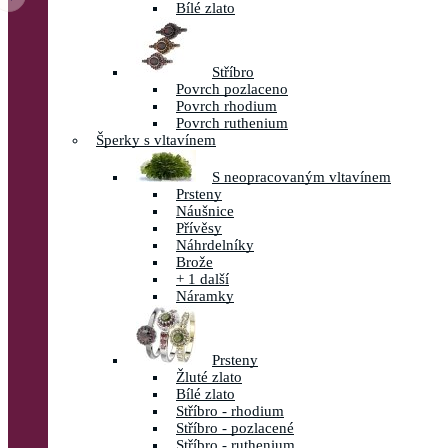
Bílé zlato
Stříbro
Povrch pozlaceno
Povrch rhodium
Povrch ruthenium
Šperky s vltavínem
S neopracovaným vltavínem
Prsteny
Náušnice
Přívěsy
Náhrdelníky
Brože
+ 1 další
Náramky
Prsteny
Žluté zlato
Bílé zlato
Stříbro - rhodium
Stříbro - pozlacené
Stříbro - ruthenium