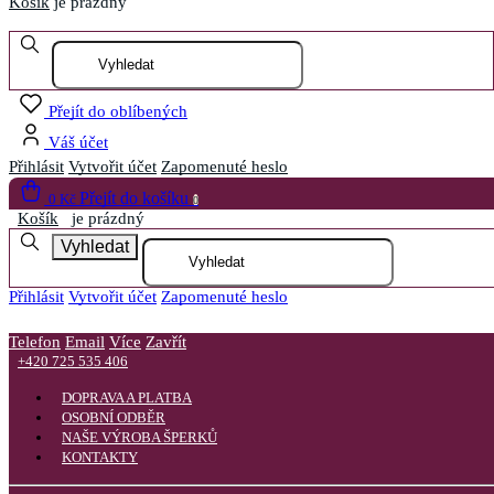
Košík
je prázdný
Otevřít menu
Přejít do oblíbených
Váš účet
Přihlásit
Vytvořit účet
Zapomenuté heslo
Přejít do košíku
0 Kč
0
Košík
je prázdný
Vyhledat
Přihlásit
Vytvořit účet
Zapomenuté heslo
Telefon
Email
Více
Zavřít
+420 725 535 406
DOPRAVA A PLATBA
OSOBNÍ ODBĚR
NAŠE VÝROBA ŠPERKŮ
KONTAKTY