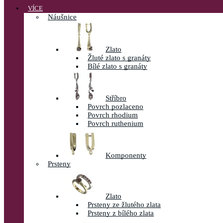
VÍCE
Náušnice
Zlato
Žluté zlato s granáty
Bílé zlato s granáty
Stříbro
Povrch pozlaceno
Povrch rhodium
Povrch ruthenium
Komponenty
Prsteny
Zlato
Prsteny ze žlutého zlata
Prsteny z bílého zlata