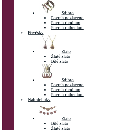
Stříbro
Povrch pozlaceno
Povrch rhodium
Povrch ruthenium
Přívěsky
Zlato
Žluté zlato
Bílé zlato
Stříbro
Povrch pozlaceno
Povrch rhodium
Povrch ruthenium
Náhrdelníky
Zlato
Bílé zlato
Žluté zlato