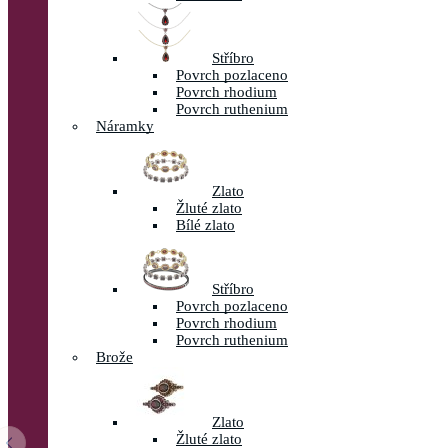
Stříbro
Povrch pozlaceno
Povrch rhodium
Povrch ruthenium
Náramky
Zlato
Žluté zlato
Bílé zlato
Stříbro
Povrch pozlaceno
Povrch rhodium
Povrch ruthenium
Brože
Zlato
Žluté zlato