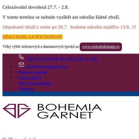
Celozávodní dovolená 27.7. - 2.8.
V tomto termínu se nebude vyrábět ani odesílat žádné zboží.
Objednané zboží z webu po 20.7. budeme odesílat nejdříve 13.8. !!!
DĚKUJEME ZA POCHOPENÍ
Velký výběr zirkonových a diamantových šperků na
www.ceskedrahokamy.cz
+420 725 535 406
(Po - Pá 11:00 - 17:00)
info@bohemiagarnet.cz
Doprava a platba
Osobní odběr
Naše výroba šperků
Kontakty
Vyhledat
Více
Přejít do košíku