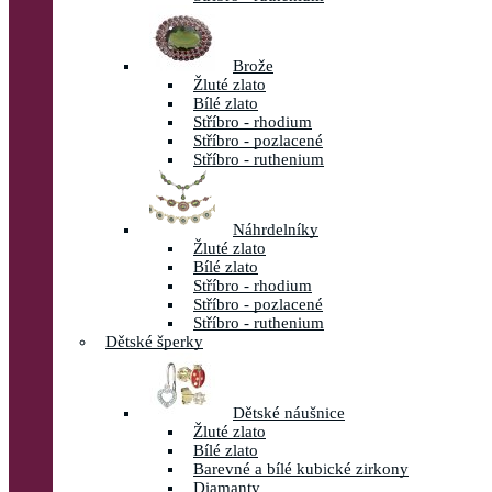
Brože
Žluté zlato
Bílé zlato
Stříbro - rhodium
Stříbro - pozlacené
Stříbro - ruthenium
Náhrdelníky
Žluté zlato
Bílé zlato
Stříbro - rhodium
Stříbro - pozlacené
Stříbro - ruthenium
Dětské šperky
Dětské náušnice
Žluté zlato
Bílé zlato
Barevné a bílé kubické zirkony
Diamanty