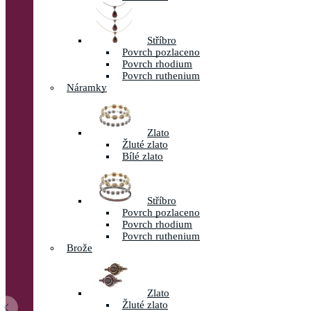
Stříbro
Povrch pozlaceno
Povrch rhodium
Povrch ruthenium
Náramky
Zlato
Žluté zlato
Bílé zlato
Stříbro
Povrch pozlaceno
Povrch rhodium
Povrch ruthenium
Brože
Zlato
Žluté zlato