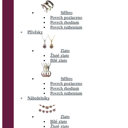
Stříbro
Povrch pozlaceno
Povrch rhodium
Povrch ruthenium
Přívěsky
Zlato
Žluté zlato
Bílé zlato
Stříbro
Povrch pozlaceno
Povrch rhodium
Povrch ruthenium
Náhrdelníky
Zlato
Bílé zlato
Žluté zlato