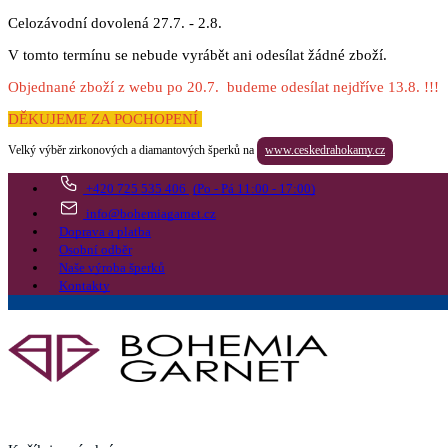
Celozávodní dovolená 27.7. - 2.8.
V tomto termínu se nebude vyrábět ani odesílat žádné zboží.
Objednané zboží z webu po 20.7. budeme odesílat nejdříve 13.8. !!!
DĚKUJEME ZA POCHOPENÍ
Velký výběr zirkonových a diamantových šperků na
www.ceskedrahokamy.cz
+420 725 535 406
(Po - Pá 11:00 - 17:00)
info@bohemiagarnet.cz
Doprava a platba
Osobní odběr
Naše výroba šperků
Kontakty
Vyhledat
Více
Přejít do košíku