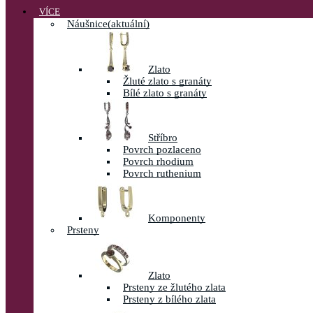
VÍCE
Náušnice
(aktuální)
Zlato
Žluté zlato s granáty
Bílé zlato s granáty
Stříbro
Povrch pozlaceno
Povrch rhodium
Povrch ruthenium
Komponenty
Prsteny
Zlato
Prsteny ze žlutého zlata
Prsteny z bílého zlata