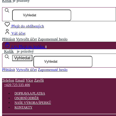
Košík
je prázdný
Otevřít menu
Přejít do oblíbených
Váš účet
Přihlásit
Vytvořit účet
Zapomenuté heslo
Přejít do košíku
0 Kč
0
Košík
je prázdný
Vyhledat
Přihlásit
Vytvořit účet
Zapomenuté heslo
Telefon
Email
Více
Zavřít
+420 725 535 406
DOPRAVA A PLATBA
OSOBNÍ ODBĚR
NAŠE VÝROBA ŠPERKŮ
KONTAKTY