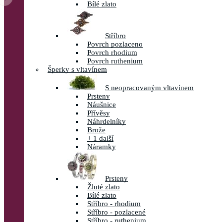
Bílé zlato
Stříbro
Povrch pozlaceno
Povrch rhodium
Povrch ruthenium
Šperky s vltavínem
S neopracovaným vltavínem
Prsteny
Náušnice
Přívěsy
Náhrdelníky
Brože
+ 1 další
Náramky
Prsteny
Žluté zlato
Bílé zlato
Stříbro - rhodium
Stříbro - pozlacené
Stříbro - ruthenium